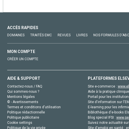
ACCÈS RAPIDES
DOMAINES
TRAITÉS EMC
REVUES
LIVRES
NOS FORMULES D'AB
MON COMPTE
CRÉER UN COMPTE
AIDE & SUPPORT
PLATEFORMES ELSE
Contactez-nous / FAQ
Site e-commerce :
www.el
Qui sommes-nous ?
Aide à la pratique clinique
Mentions légales
Portail pour les institution
© - Avertissements
Site d'information sur l'E
Termes et conditions d'utilisation
E-learning pour les infirmi
Politique rédactionnelle
Bibliothèque d'e-books Els
Politique publicitaire
Blog special IFSI :
www.gen
Cookie settings
Suivez notre actualité sur
Politique de la vie privée
Site d'emploi en santé :
e