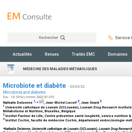
Rechercher
Service C
Rechercher
Actualités
Revues
Traités EMC
Domaines
MÉDECINE DES MALADIES MÉTABOLIQUES
Microbiote et diabète
- 05/03/22
Microbiota and diabetes
Doi : 10.1016/j.mmm.2022.01.010
1
,
⁎
2
3
Nathalie Delzenne
, Jean-Michel Lecerf
, Jean Girard
1
Université catholique de Louvain (UCLouvain), Louvain Drug Research Institut
Métabolisme et Nutrition, Bruxelles, Belgique
2
Institut Pasteur de Lille, Centre prévention santé longévité, service nutrition & 
3
Institut Cochin, faculté de médecine Cochin, département endocrinologie-mét
⁎
Nathalie Delzenne, Université catholique de Louvain (UCLouvain), Louvain Drug Research 