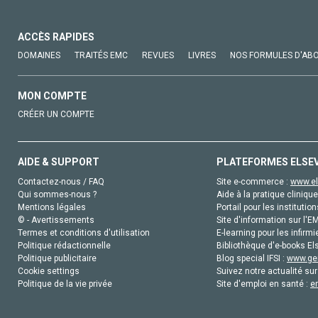
ACCÈS RAPIDES
DOMAINES
TRAITÉS EMC
REVUES
LIVRES
NOS FORMULES D'AB
MON COMPTE
CRÉER UN COMPTE
AIDE & SUPPORT
PLATEFORMES ELSE
Contactez-nous / FAQ
Site e-commerce :
www.el
Qui sommes-nous ?
Aide à la pratique clinique
Mentions légales
Portail pour les institution
© - Avertissements
Site d'information sur l'E
Termes et conditions d'utilisation
E-learning pour les infirmi
Politique rédactionnelle
Bibliothèque d'e-books Els
Politique publicitaire
Blog special IFSI :
www.gen
Cookie settings
Suivez notre actualité sur
Politique de la vie privée
Site d'emploi en santé :
e