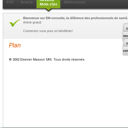
PDF
Article
Références
Mots clés
Bienvenue sur EM-consulte, la référence des professionnels de santé.
Article gratuit.
c
Connectez-vous pour en bénéficier!
vo
Plan
co
© 2002 Elsevier Masson SAS. Tous droits réservés.