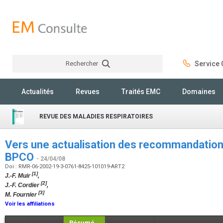
Rechercher
Service C
Rechercher
Actualités
Revues
Traités EMC
Domaines
REVUE DES MALADIES RESPIRATOIRES
Vers une actualisation des recommandations
BPCO
- 24/04/08
Doi : RMR-06-2002-19-3-0761-8425-101019-ART2
[1]
J.-F. Muir
,
[2]
J.-F. Cordier
,
[3]
M. Fournier
Voir les affiliations
Résumé