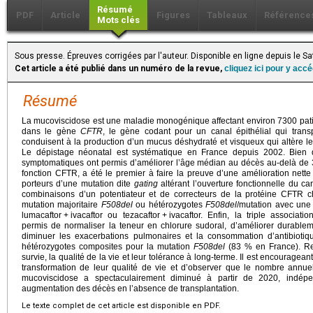
Résumé
PDF
Article
Figures
Tableaux
Référence
Mots clés
Sous presse. Épreuves corrigées par l'auteur. Disponible en ligne depuis le 
Cet article a été publié dans un numéro de la revue,
cliquez ici pour y acc
Résumé
La mucoviscidose est une maladie monogénique affectant environ 7300 pati
dans le gène
CFTR
, le gène codant pour un canal épithélial qui transp
conduisent à la production d’un mucus déshydraté et visqueux qui altère les
Le dépistage néonatal est systématique en France depuis 2002. Bien qu
symptomatiques ont permis d’améliorer l’âge médian au décès au-delà de 30 
fonction CFTR, a été le premier à faire la preuve d’une amélioration net
porteurs d’une mutation dite
gating
altérant l’ouverture fonctionnelle du c
combinaisons d’un potentiateur et de correcteurs de la protéine CFTR 
mutation majoritaire
F508del
ou hétérozygotes
F508del
/mutation avec une
lumacaftor
+
ivacaftor ou tezacaftor
+
ivacaftor. Enfin, la triple associatio
permis de normaliser la teneur en chlorure sudoral, d’améliorer durablem
diminuer les exacerbations pulmonaires et la consommation d’antibioti
hétérozygotes composites pour la mutation
F508del
(83 % en France). Res
survie, la qualité de la vie et leur tolérance à long-terme. Il est encouragea
transformation de leur qualité de vie et d’observer que le nombre annue
mucoviscidose a spectaculairement diminué à partir de 2020, indép
augmentation des décès en l’absence de transplantation.
Le texte complet de cet article est disponible en PDF.