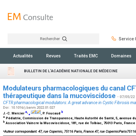
Rechercher
Service C
Rechercher
Actualités
Revues
Traités EMC
Domaines
BULLETIN DE L'ACADÉMIE NATIONALE DE MÉDECINE
Modulateurs pharmacologiques du canal CFT
thérapeutique dans la mucoviscidose
- 07/05/22
CFTR pharmacological modulators: A great advance in Cystic Fibrosis 
Doi : 10.1016/j.banm.2022.01.027
a
,
b
J.-C. Mercier
⁎
, P. Foucaud
a
Pédiatrie, Commission de Transparence, Haute Autorité de Santé, 5, avenue d
b
Association Vaincre la Mucoviscidose, 181, rue de Tolbiac, 75013 Paris, France
⁎
Auteur correspondant. 47, rue Copernic, 75116 Paris, France.47, rue CopernicParis7511