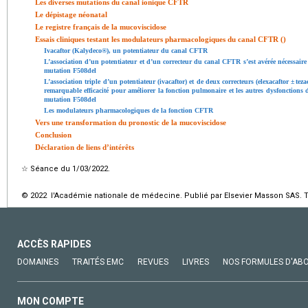
Les diverses mutations du canal ionique CFTR
Le dépistage néonatal
Le registre français de la mucoviscidose
Essais cliniques testant les modulateurs pharmacologiques du canal CFTR ()
Ivacaftor (Kalydeco®), un potentiateur du canal CFTR
L’association d’un potentiateur et d’un correcteur du canal CFTR s’est avérée nécessaire
mutation F508del
L’association triple d’un potentiateur (ivacaftor) et de deux correcteurs (elexacaftor
±
teza
remarquable efficacité pour améliorer la fonction pulmonaire et les autres dysfonctions
mutation F508del
Les modulateurs pharmacologiques de la fonction CFTR
Vers une transformation du pronostic de la mucoviscidose
Conclusion
Déclaration de liens d’intérêts
☆
Séance du 1/03/2022.
© 2022 l'Académie nationale de médecine. Publié par Elsevier Masson SAS. To
ACCÈS RAPIDES
DOMAINES
TRAITÉS EMC
REVUES
LIVRES
NOS FORMULES D'AB
MON COMPTE