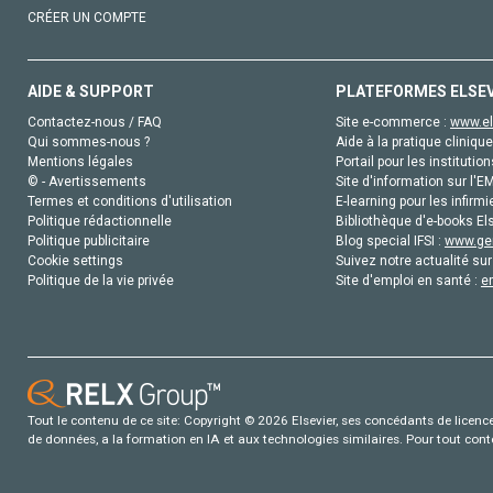
CRÉER UN COMPTE
AIDE & SUPPORT
PLATEFORMES ELSE
Contactez-nous / FAQ
Site e-commerce :
www.el
Qui sommes-nous ?
Aide à la pratique clinique
Mentions légales
Portail pour les institution
© - Avertissements
Site d'information sur l'E
Termes et conditions d'utilisation
E-learning pour les infirmi
Politique rédactionnelle
Bibliothèque d'e-books Els
Politique publicitaire
Blog special IFSI :
www.gen
Cookie settings
Suivez notre actualité sur
Politique de la vie privée
Site d'emploi en santé :
e
Tout le contenu de ce site: Copyright © 2026 Elsevier, ses concédants de licence e
de données, a la formation en IA et aux technologies similaires. Pour tout con