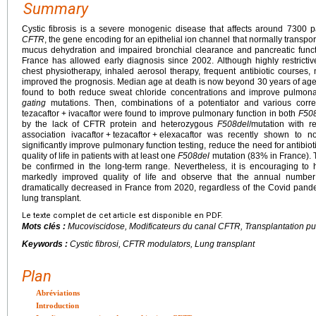
Summary
Cystic fibrosis is a severe monogenic disease that affects around 7300 p
CFTR
, the gene encoding for an epithelial ion channel that normally transpor
mucus dehydration and impaired bronchial clearance and pancreatic funct
France has allowed early diagnosis since 2002. Although highly restrictive
chest physiotherapy, inhaled aerosol therapy, frequent antibiotic courses, 
improved the prognosis. Median age at death is now beyond 30 years of age. 
found to both reduce sweat chloride concentrations and improve pulmona
gating
mutations. Then, combinations of a potentiator and various corre
tezacaftor
+
ivacaftor were found to improve pulmonary function in both
F50
by the lack of CFTR protein and heterozygous
F508del
/mutation with re
association ivacaftor
+
tezacaftor
+
elexacaftor was recently shown to no
significantly improve pulmonary function testing, reduce the need for antibiot
quality of life in patients with at least one
F508del
mutation (83% in France). 
be confirmed in the long-term range. Nevertheless, it is encouraging to he
markedly improved quality of life and observe that the annual number o
dramatically decreased in France from 2020, regardless of the Covid pande
lung transplant.
Le texte complet de cet article est disponible en PDF.
Mots clés :
Mucoviscidose, Modificateurs du canal CFTR, Transplantation p
Keywords :
Cystic fibrosi, CFTR modulators, Lung transplant
Plan
Abréviations
Introduction