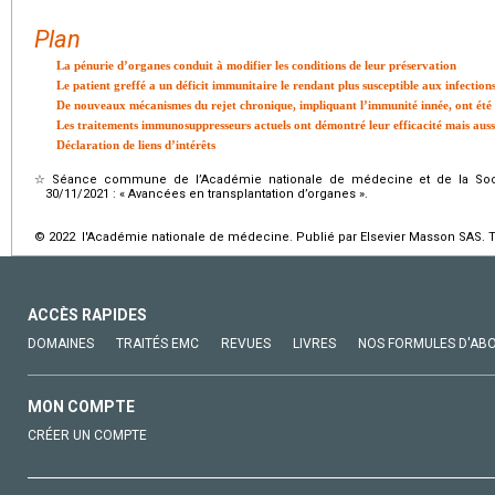
Plan
La pénurie d’organes conduit à modifier les conditions de leur préservation
Le patient greffé a un déficit immunitaire le rendant plus susceptible aux infection
De nouveaux mécanismes du rejet chronique, impliquant l’immunité innée, ont été 
Les traitements immunosuppresseurs actuels ont démontré leur efficacité mais aussi
Déclaration de liens d’intérêts
☆
Séance commune de l’Académie nationale de médecine et de la Soci
30/11/2021 : « Avancées en transplantation d’organes ».
© 2022 l'Académie nationale de médecine. Publié par Elsevier Masson SAS. To
ACCÈS RAPIDES
DOMAINES
TRAITÉS EMC
REVUES
LIVRES
NOS FORMULES D'AB
MON COMPTE
CRÉER UN COMPTE