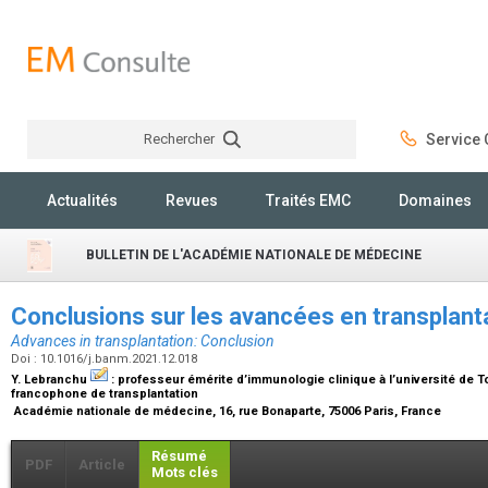
Rechercher
Service C
Rechercher
Actualités
Revues
Traités EMC
Domaines
BULLETIN DE L'ACADÉMIE NATIONALE DE MÉDECINE
Conclusions sur les avancées en transplant
Advances in transplantation: Conclusion
Doi : 10.1016/j.banm.2021.12.018
Y. Lebranchu
:
professeur émérite d’immunologie clinique à l’université de T
francophone de transplantation
Académie nationale de médecine, 16, rue Bonaparte, 75006 Paris, France
Résumé
PDF
Article
Mots clés