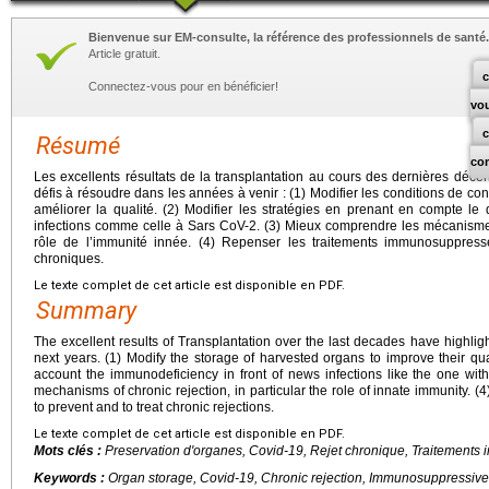
Bienvenue sur EM-consulte, la référence des professionnels de santé.
Article gratuit.
c
Connectez-vous pour en bénéficier!
vo
Résumé
co
Les excellents résultats de la transplantation au cours des dernières dé
défis à résoudre dans les années à venir : (1) Modifier les conditions de c
améliorer la qualité. (2) Modifier les stratégies en prenant en compte le 
infections comme celle à Sars CoV-2. (3) Mieux comprendre les mécanismes 
rôle de l’immunité innée. (4) Repenser les traitements immunosuppresseu
chroniques.
Le texte complet de cet article est disponible en PDF.
Summary
The excellent results of Transplantation over the last decades have highli
next years. (1) Modify the storage of harvested organs to improve their qual
account the immunodeficiency in front of news infections like the one wit
mechanisms of chronic rejection, in particular the role of innate immunity. 
to prevent and to treat chronic rejections.
Le texte complet de cet article est disponible en PDF.
Mots clés :
Preservation d'organes, Covid-19, Rejet chronique, Traitement
Keywords :
Organ storage, Covid-19, Chronic rejection, Immunosuppressive 