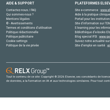
AIDE & SUPPORT
PLATEFORMES ELSE
Contactez-nous / FAQ
Site e-commerce :
www.el
Qui sommes-nous ?
Aide à la pratique clinique
Mentions légales
Portail pour les institution
© - Avertissements
Site d'information sur l'E
Termes et conditions d'utilisation
E-learning pour les infirmi
Politique rédactionnelle
Bibliothèque d'e-books Els
Politique publicitaire
Blog special IFSI :
www.gen
Cookie settings
Suivez notre actualité sur
Politique de la vie privée
Site d'emploi en santé :
e
Tout le contenu de ce site: Copyright © 2026 Elsevier, ses concédants de licence e
de données, a la formation en IA et aux technologies similaires. Pour tout con