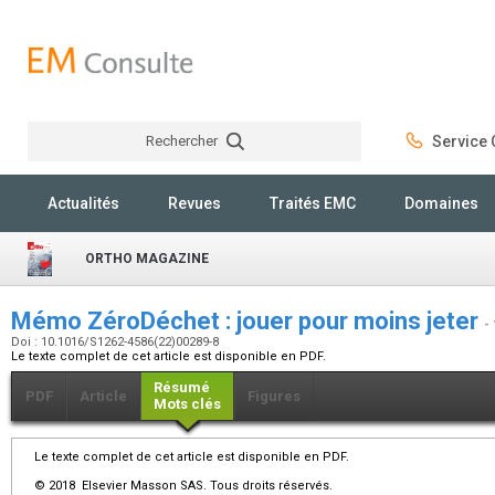
Rechercher
Service C
Rechercher
Actualités
Revues
Traités EMC
Domaines
ORTHO MAGAZINE
Mémo ZéroDéchet : jouer pour moins jeter
-
Doi : 10.1016/S1262-4586(22)00289-8
Le texte complet de cet article est disponible en PDF.
Résumé
PDF
Article
Figures
Mots clés
Le texte complet de cet article est disponible en PDF.
© 2018 Elsevier Masson SAS. Tous droits réservés.