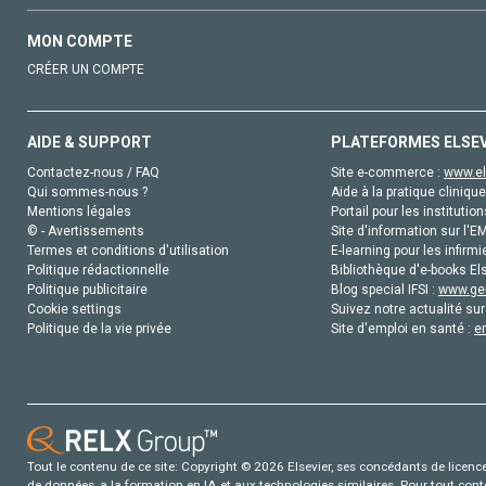
MON COMPTE
CRÉER UN COMPTE
AIDE & SUPPORT
PLATEFORMES ELSE
Contactez-nous / FAQ
Site e-commerce :
www.el
Qui sommes-nous ?
Aide à la pratique clinique
Mentions légales
Portail pour les institution
© - Avertissements
Site d'information sur l'E
Termes et conditions d'utilisation
E-learning pour les infirmi
Politique rédactionnelle
Bibliothèque d'e-books Els
Politique publicitaire
Blog special IFSI :
www.gen
Cookie settings
Suivez notre actualité sur
Politique de la vie privée
Site d'emploi en santé :
e
Tout le contenu de ce site: Copyright © 2026 Elsevier, ses concédants de licence e
de données, a la formation en IA et aux technologies similaires. Pour tout con