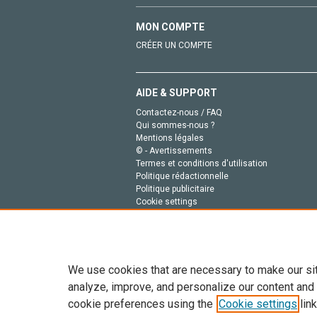
MON COMPTE
CRÉER UN COMPTE
AIDE & SUPPORT
Contactez-nous / FAQ
Qui sommes-nous ?
Mentions légales
© - Avertissements
Termes et conditions d'utilisation
Politique rédactionnelle
Politique publicitaire
Cookie settings
Politique de la vie privée
We use cookies that are necessary to make our si
analyze, improve, and personalize our content and
cookie preferences using the
Cookie settings
link
Tout le contenu de ce site: Copyright © 2026 Else
de données, a la formation en IA et aux technol