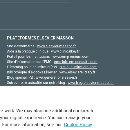
PLATEFORMES ELSEVIER MASSON
Site e-commerce :
www.elsevier-masson.fr
Aide à la pratique clinique :
www.clinicalkey.fr
Portail pour les institutions :
www.em-premium.com
Site d'information sur l'EMC :
emc-info.em-consulte.com
E-learning pour les infirmier(e)s :
pratique-infirmiere.com
Bibliothèque d'e-books Elsevier :
www.elsevierelibrary.fr
Blog special IFSI :
www.generationelsevier.fr
Suivez notre actualité sur notre blog :
www.blog-elsevier-masson.fr
Site d'emploi en santé :
emploisante.com
te work. We may also use additional cookies to
 your digital experience. You can manage your
. For more information, see our
Cookie Policy
vier, ses concédants de licence et ses contributeurs. Tout les droits sont réservés, y 
ogies similaires. Pour tout contenu en libre accès, les conditions de licence Creati