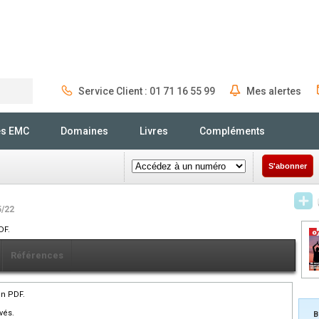
Service Client : 01 71 16 55 99
Mes alertes
Rechercher
és EMC
Domaines
Livres
Compléments
S'abonner
5/22
DF.
Références
en PDF.
vés.
B