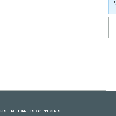
p
L
u
VRES
NOS FORMULES D'ABONNEMENTS