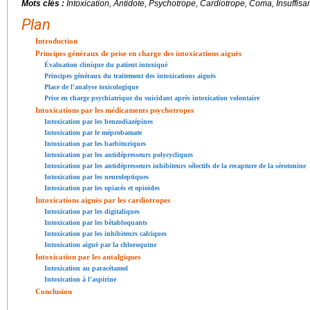
Mots clés :
Intoxication, Antidote, Psychotrope, Cardiotrope, Coma, Insuffisan
Plan
Introduction
Principes généraux de prise en charge des intoxications aiguës
Évaluation clinique du patient intoxiqué
Principes généraux du traitement des intoxications aiguës
Place de l'analyse toxicologique
Prise en charge psychiatrique du suicidant après intoxication volontaire
Intoxications par les médicaments psychotropes
Intoxication par les benzodiazépines
Intoxication par le méprobamate
Intoxication par les barbituriques
Intoxication par les antidépresseurs polycycliques
Intoxication par les antidépresseurs inhibiteurs sélectifs de la recapture de la sérotonine
Intoxication par les neuroleptiques
Intoxication par les opiacés et opioïdes
Intoxications aiguës par les cardiotropes
Intoxication par les digitaliques
Intoxication par les bêtabloquants
Intoxication par les inhibiteurs calciques
Intoxication aiguë par la chloroquine
Intoxication par les antalgiques
Intoxication au paracétamol
Intoxication à l'aspirine
Conclusion