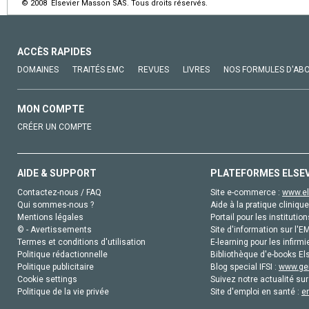
© 2008 Elsevier Masson SAS. Tous droits réservés.
ACCÈS RAPIDES
DOMAINES
TRAITÉS EMC
REVUES
LIVRES
NOS FORMULES D'AB
MON COMPTE
CRÉER UN COMPTE
AIDE & SUPPORT
PLATEFORMES ELSE
Contactez-nous / FAQ
Site e-commerce :
www.el
Qui sommes-nous ?
Aide à la pratique clinique
Mentions légales
Portail pour les institution
© - Avertissements
Site d'information sur l'E
Termes et conditions d'utilisation
E-learning pour les infirmi
Politique rédactionnelle
Bibliothèque d'e-books Els
Politique publicitaire
Blog special IFSI :
www.gen
Cookie settings
Suivez notre actualité sur
Politique de la vie privée
Site d'emploi en santé :
e