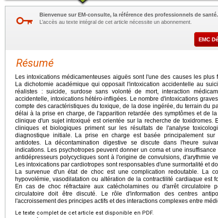
Bienvenue sur EM-consulte, la référence des professionnels de santé.
L’accès au texte intégral de cet article nécessite un abonnement.
EMC D
Résumé
Les intoxications médicamenteuses aiguës sont l'une des causes les plus f
La dichotomie académique qui opposait l'intoxication accidentelle au sui
réalistes : suicide, surdose sans volonté de mort, interaction médicame
accidentelle, intoxications hétéro-infligées. Le nombre d'intoxications grav
compte des caractéristiques du toxique, de la dose ingérée, du terrain du pa
délai à la prise en charge, de l'apparition retardée des symptômes et de l
clinique d'un sujet intoxiqué est orientée sur la recherche de toxidromes. E
cliniques et biologiques priment sur les résultats de l'analyse toxicolog
diagnostique initiale. La prise en charge est basée principalement sur
antidotes. La décontamination digestive se discute dans l'heure suivan
indications. Les psychotropes peuvent donner un coma et une insuffisance r
antidépresseurs polycycliques sont à l'origine de convulsions, d'arythmie vent
Les intoxications par cardiotropes sont responsables d'une surmortalité et d
La survenue d'un état de choc est une complication redoutable. La 
hypovolémie, vasodilatation ou altération de la contractilité cardiaque est 
En cas de choc réfractaire aux catécholamines ou d'arrêt circulatoire p
circulatoire doit être discuté. Le rôle d'information des centres anti
l'accroissement des principes actifs et des interactions complexes entre médic
Le texte complet de cet article est disponible en PDF.