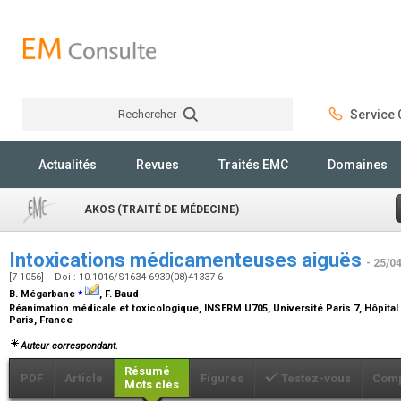
Rechercher
Service C
Rechercher
Actualités
Revues
Traités EMC
Domaines
AKOS (TRAITÉ DE MÉDECINE)
Intoxications médicamenteuses aiguës
- 25/0
[7-1056] - Doi : 10.1016/S1634-6939(08)41337-6
⁎
B. Mégarbane
, F. Baud
Réanimation médicale et toxicologique, INSERM U705, Université Paris 7, Hôpital 
Paris, France
Auteur correspondant.
Résumé
PDF
Article
Figures
Testez-vous
Comp
Mots clés