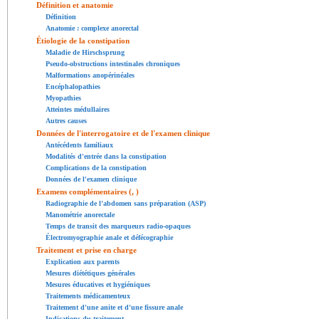
Définition et anatomie
Définition
Anatomie : complexe anorectal
Étiologie de la constipation
Maladie de Hirschsprung
Pseudo-obstructions intestinales chroniques
Malformations anopérinéales
Encéphalopathies
Myopathies
Atteintes médullaires
Autres causes
Données de l'interrogatoire et de l'examen clinique
Antécédents familiaux
Modalités d'entrée dans la constipation
Complications de la constipation
Données de l'examen clinique
Examens complémentaires (, )
Radiographie de l'abdomen sans préparation (ASP)
Manométrie anorectale
Temps de transit des marqueurs radio-opaques
Électromyographie anale et défécographie
Traitement et prise en charge
Explication aux parents
Mesures diététiques générales
Mesures éducatives et hygiéniques
Traitements médicamenteux
Traitement d'une anite et d'une fissure anale
Indications du traitement