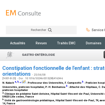
Rechercher
Service C
Rechercher
Actualités
Revues
Traités EMC
Domaines
GASTRO-ENTÉROLOGIE
Constipation fonctionnelle de l'enfant : stra
orientations
- 25/04/08
[9-001-B-25] - Doi : 10.1016/S0246-0513(08)41634-6
a
,
b
,
⁎
b
N. Kalach
:
Professeur des Universités
, F. Campeotto
:
Praticien hospi
b
Universités, praticien hospitalier
, P.-H. Benhamou
:
Attaché des Hôpitaux
, C. 
praticien hospitalier
a
Clinique de pédiatrie Saint-Antoine, Hôpital Saint-Vincent-de-Paul, Université c
59020 Lille cedex, France
b
Unité de gastroentérologie pédiatrique, Hôpital Saint-Vincent-de-Paul, 74, av
14, France