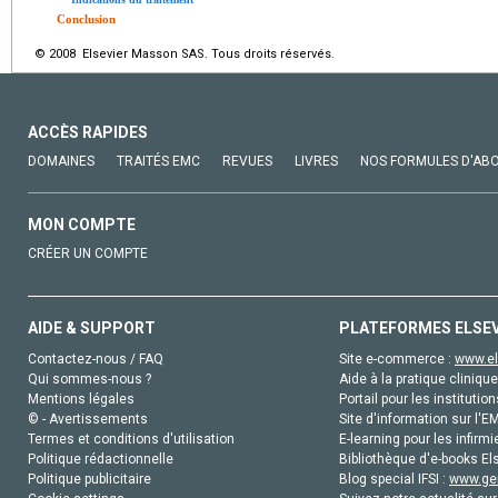
Conclusion
© 2008 Elsevier Masson SAS. Tous droits réservés.
ACCÈS RAPIDES
DOMAINES
TRAITÉS EMC
REVUES
LIVRES
NOS FORMULES D'AB
MON COMPTE
CRÉER UN COMPTE
AIDE & SUPPORT
PLATEFORMES ELSE
Contactez-nous / FAQ
Site e-commerce :
www.el
Qui sommes-nous ?
Aide à la pratique clinique
Mentions légales
Portail pour les institution
© - Avertissements
Site d'information sur l'E
Termes et conditions d'utilisation
E-learning pour les infirmi
Politique rédactionnelle
Bibliothèque d'e-books Els
Politique publicitaire
Blog special IFSI :
www.gen