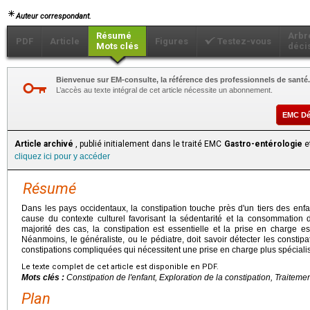
Auteur correspondant.
Résumé
Arbr
PDF
Article
Figures
Testez-vous
Mots clés
déci
Bienvenue sur EM-consulte, la référence des professionnels de santé.
L’accès au texte intégral de cet article nécessite un abonnement.
EMC D
Article archivé
, publié initialement dans le traité EMC
Gastro-entérologie
et
cliquez ici pour y accéder
Résumé
Dans les pays occidentaux, la constipation touche près d'un tiers des enf
cause du contexte culturel favorisant la sédentarité et la consommation 
majorité des cas, la constipation est essentielle et la prise en charge e
Néanmoins, le généraliste, ou le pédiatre, doit savoir détecter les constip
constipations compliquées qui nécessitent une prise en charge plus spéciali
Le texte complet de cet article est disponible en PDF.
Mots clés :
Constipation de l'enfant, Exploration de la constipation, Traitemen
Plan