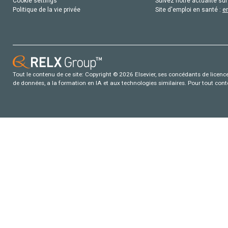
Cookie settings
Suivez notre actualité sur
Politique de la vie privée
Site d'emploi en santé :
e
Tout le contenu de ce site: Copyright © 2026 Elsevier, ses concédants de licence e
de données, a la formation en IA et aux technologies similaires. Pour tout con