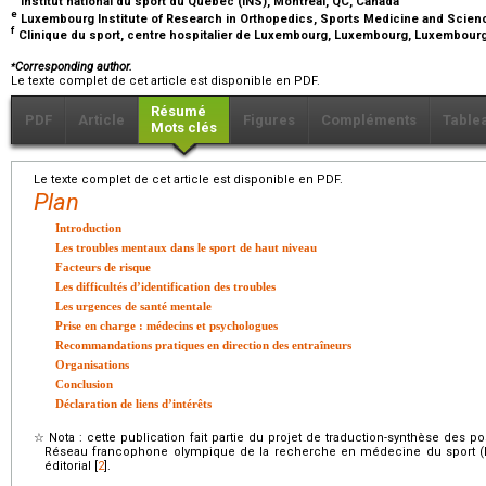
Institut national du sport du Québec (INS), Montréal, QC, Canada
e
Luxembourg Institute of Research in Orthopedics, Sports Medicine and Sci
f
Clinique du sport, centre hospitalier de Luxembourg, Luxembourg, Luxembour
⁎
Corresponding author.
Le texte complet de cet article est disponible en PDF.
Résumé
PDF
Article
Figures
Compléments
Table
Mots clés
Le texte complet de cet article est disponible en PDF.
Plan
Introduction
Les troubles mentaux dans le sport de haut niveau
Facteurs de risque
Les difficultés d’identification des troubles
Les urgences de santé mentale
Prise en charge : médecins et psychologues
Recommandations pratiques en direction des entraîneurs
Organisations
Conclusion
Déclaration de liens d’intérêts
☆
Nota : cette publication fait partie du projet de traduction-synthèse des 
Réseau francophone olympique de la recherche en médecine du sport (
éditorial [
2
].