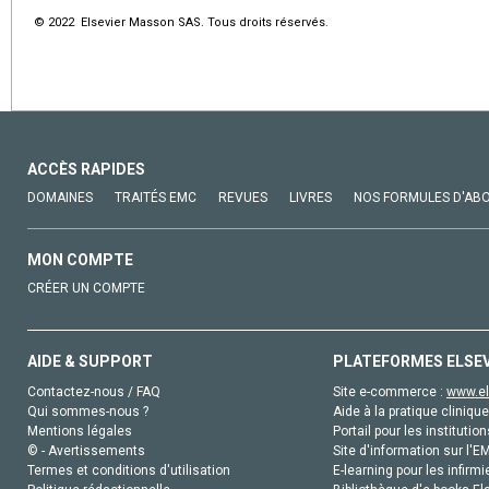
© 2022 Elsevier Masson SAS. Tous droits réservés.
ACCÈS RAPIDES
DOMAINES
TRAITÉS EMC
REVUES
LIVRES
NOS FORMULES D'AB
MON COMPTE
CRÉER UN COMPTE
AIDE & SUPPORT
PLATEFORMES ELSE
Contactez-nous / FAQ
Site e-commerce :
www.el
Qui sommes-nous ?
Aide à la pratique clinique
Mentions légales
Portail pour les institution
© - Avertissements
Site d'information sur l'E
Termes et conditions d'utilisation
E-learning pour les infirmi