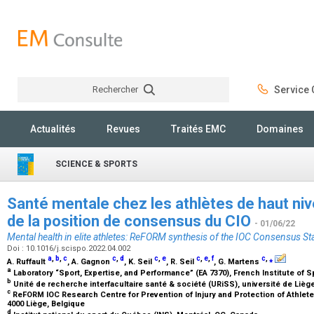
Rechercher
Service C
Rechercher
Actualités
Revues
Traités EMC
Domaines
SCIENCE & SPORTS
Santé mentale chez les athlètes de haut n
de la position de consensus du CIO
- 01/06/22
Mental health in elite athletes: ReFORM synthesis of the IOC Consensus S
Doi : 10.1016/j.scispo.2022.04.002
a
,
b
,
c
c
,
d
c
,
e
c
,
e
,
f
c
,
⁎
A. Ruffault
, A. Gagnon
, K. Seil
, R. Seil
, G. Martens
a
Laboratory “Sport, Expertise, and Performance” (EA 7370), French Institute of S
b
Unité de recherche interfacultaire santé & société (URiSS), université de Lièg
c
ReFORM IOC Research Centre for Prevention of Injury and Protection of Athlete 
4000 Liège, Belgique
d