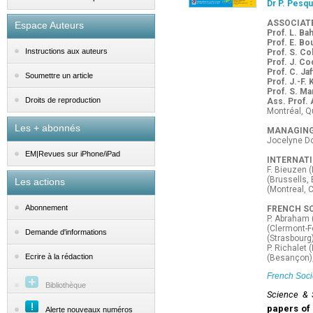
Dr P. Pesq
ASSOCIAT
Espace Auteurs
Prof. L. Bah
Prof. E. Bo
Instructions aux auteurs
Prof. S. Co
Prof. J. Co
Prof. C. Jaf
Soumettre un article
Prof. J.-F. 
Prof. S. M
Droits de reproduction
Ass. Prof. 
Montréal, 
Les + abonnés
MANAGING
Jocelyne Do
EM|Revues sur iPhone/iPad
INTERNATI
F. Bieuzen 
(Brussells,
Les actions
(Montreal, 
Abonnement
FRENCH SC
P. Abraham (
(Clermont-F
Demande d'informations
(Strasbourg)
P. Richalet 
Ecrire à la rédaction
(Besançon),
French Soci
Bibliothèque
Science & 
papers of 
Alerte nouveaux numéros