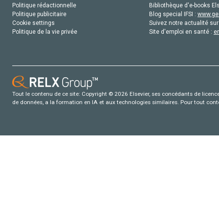
Politique rédactionnelle
Bibliothèque d'e-books Els
Politique publicitaire
Blog special IFSI :
www.gen
Cookie settings
Suivez notre actualité sur
Politique de la vie privée
Site d'emploi en santé :
e
Tout le contenu de ce site: Copyright © 2026 Elsevier, ses concédants de licence e
de données, a la formation en IA et aux technologies similaires. Pour tout con