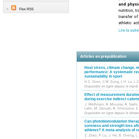
and physic
Flux RSS
nutrition, t
transfer o
athletic act
notes and l
Lire la suite
quality, an
issues/yea
Articles en prépublication
Heat stress, climate change, m
performance: A systematic rev
sustainability in sport
H.C. Chen, C.W. Sung, L.H. Lo, L.C
Disponible en ligne depuis le mardi
Effect of measurement duratio
during exercise indirect calor
J. Methnani, A. Moussa, A. Sayhi, 
Latiri, M. Zaouali, A. Omezzine, E
Disponible en ligne depuis le dima
Can photobiomodulation thera
soreness and strength loss afte
athletes? A meta-analysis of r
Z. Zhao, P. Lu, J. He, B. Cheng, L.