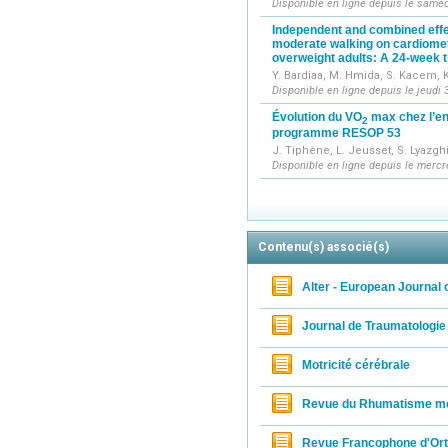
Disponible en ligne depuis le samed
Independent and combined effec
moderate walking on cardiomet
overweight adults: A 24-week tr
Y. Bardiaa, M. Hmida, S. Kacem, K
Disponible en ligne depuis le jeudi 3
Évolution du VO
max chez l’en
2
programme RESOP 53
J. Tiphène, L. Jeusset, S. Lyazghi
Disponible en ligne depuis le mercre
Contenu(s) associé(s)
Alter - European Journal 
Journal de Traumatologie
Motricité cérébrale
Revue du Rhumatisme m
Revue Francophone d'Ort