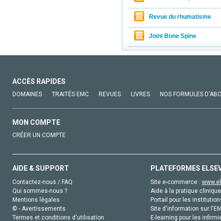
Revue du rhumatisme
Joint Bone Spine
ACCÈS RAPIDES
DOMAINES
TRAITÉS EMC
REVUES
LIVRES
NOS FORMULES D'AB
MON COMPTE
CRÉER UN COMPTE
AIDE & SUPPORT
PLATEFORMES ELSE
Contactez-nous / FAQ
Site e-commerce :
www.el
Qui sommes-nous ?
Aide à la pratique clinique
Mentions légales
Portail pour les institution
© - Avertissements
Site d'information sur l'E
Termes et conditions d'utilisation
E-learning pour les infirmi