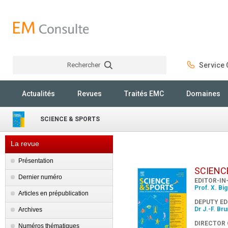
Rechercher
Service C
Rechercher
Actualités
Revues
Traités EMC
Domaines
SCIENCE & SPORTS
La revue
Présentation
SCIENC
Dernier numéro
EDITOR-IN
Prof. X. Bi
Articles en prépublication
DEPUTY ED
Dr J.-F. Br
Archives
DIRECTOR 
Numéros thématiques