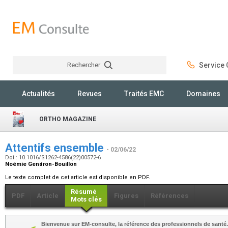
Rechercher
Service C
Rechercher
Actualités
Revues
Traités EMC
Domaines
ORTHO MAGAZINE
Attentifs ensemble
- 02/06/22
Doi : 10.1016/S1262-4586(22)00572-6
Noémie Gendron-Bouillon
Le texte complet de cet article est disponible en PDF.
Résumé
PDF
Article
Figures
Références
Mots clés
Bienvenue sur EM-consulte, la référence des professionnels de santé.