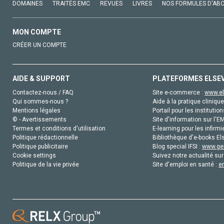
DOMAINES
TRAITÉS EMC
REVUES
LIVRES
NOS FORMULES D'AB
MON COMPTE
CRÉER UN COMPTE
AIDE & SUPPORT
PLATEFORMES ELSE
Contactez-nous / FAQ
Site e-commerce :
www.el
Qui sommes-nous ?
Aide à la pratique clinique
Mentions légales
Portail pour les institution
© - Avertissements
Site d'information sur l'E
Termes et conditions d'utilisation
E-learning pour les infirmi
Politique rédactionnelle
Bibliothèque d'e-books Els
Politique publicitaire
Blog special IFSI :
www.gen
Cookie settings
Suivez notre actualité sur
Politique de la vie privée
Site d'emploi en santé :
e