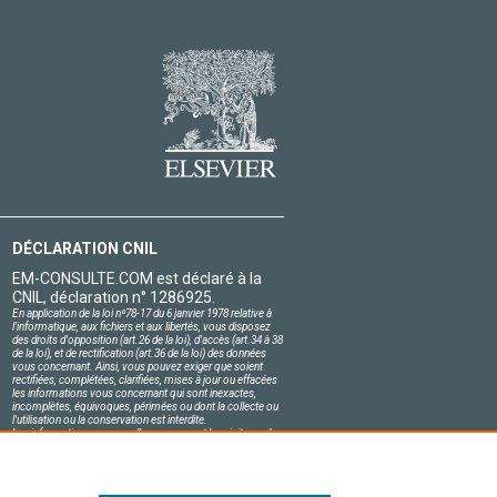
DÉCLARATION CNIL
EM-CONSULTE.COM est déclaré à la
CNIL, déclaration n° 1286925.
En application de la loi nº78-17 du 6 janvier 1978 relative à
l'informatique, aux fichiers et aux libertés, vous disposez
des droits d'opposition (art.26 de la loi), d'accès (art.34 à 38
de la loi), et de rectification (art.36 de la loi) des données
vous concernant. Ainsi, vous pouvez exiger que soient
rectifiées, complétées, clarifiées, mises à jour ou effacées
les informations vous concernant qui sont inexactes,
incomplètes, équivoques, périmées ou dont la collecte ou
l'utilisation ou la conservation est interdite.
Les informations personnelles concernant les visiteurs de
notre site, y compris leur identité, sont confidentielles.
Le responsable du site s'engage sur l'honneur à respecter
les conditions légales de confidentialité applicables en
France et à ne pas divulguer ces informations à des tiers.