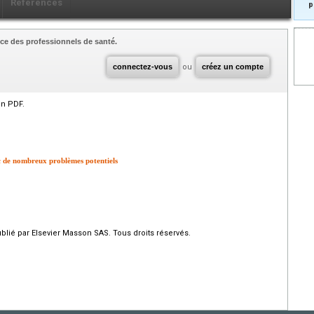
Références
p
ce des professionnels de santé.
connectez-vous
ou
créez un compte
en PDF.
c de nombreux problèmes potentiels
ié par Elsevier Masson SAS. Tous droits réservés.