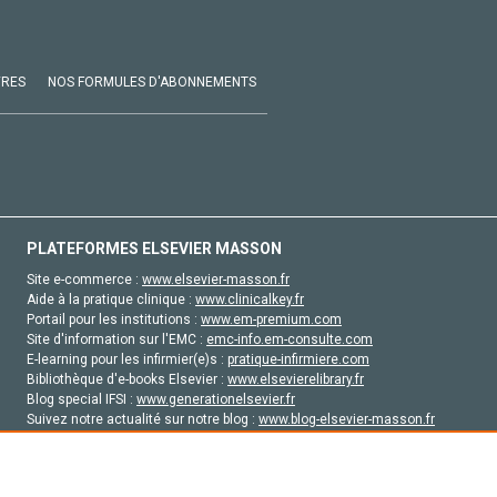
VRES
NOS FORMULES D'ABONNEMENTS
PLATEFORMES ELSEVIER MASSON
Site e-commerce :
www.elsevier-masson.fr
Aide à la pratique clinique :
www.clinicalkey.fr
Portail pour les institutions :
www.em-premium.com
Site d'information sur l'EMC :
emc-info.em-consulte.com
E-learning pour les infirmier(e)s :
pratique-infirmiere.com
Bibliothèque d'e-books Elsevier :
www.elsevierelibrary.fr
Blog special IFSI :
www.generationelsevier.fr
Suivez notre actualité sur notre blog :
www.blog-elsevier-masson.fr
Site d'emploi en santé :
emploisante.com