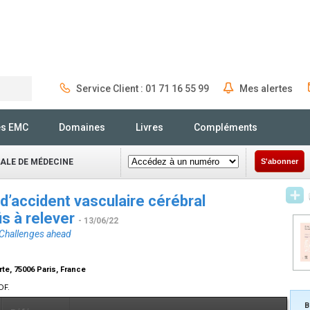
Service Client : 01 71 16 55 99
Mes alertes
Rechercher
és EMC
Domaines
Livres
Compléments
NALE DE MÉDECINE
S'abonner
d’accident vasculaire cérébral
is à relever
- 13/06/22
 Challenges ahead
te, 75006 Paris, France
DF.
B