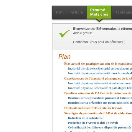
Résumé
PDF
Article
Tableau
Mots clés
Bienvenue sur EM-consulte, la référen
Article gratuit.
Connectez-vous pour en bénéficier!
Plan
État actuel des pratiques au sein de la populati
Inactivité physique et sédentarité en population g
Inactivité physique et sédentarité dans le monde d
Conséquences de l’inactivité physique et de la s
Inactivité physique, sédentarité et maladies non-t
Inactivité physique, sédentarité et pathologies liée
Bénéfices attendus de l’AP et de la réduction de 
Bénéfices sur les préventions primaire et tertiaire
Bénéfices sur la prévention des pathologies liées a
Effets attendus sur l’efficacité au travail
Stratégies de promotion de l’AP et de réduction
Réduction de la sédentarité
Promotion de l’AP sur le lieu de travail
Coût/efficacité des différents dispositifs préconisés