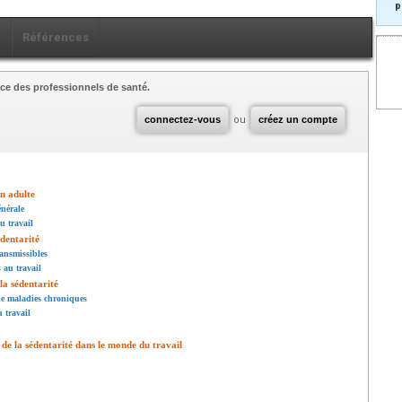
p
x
Références
ce des professionnels de santé.
connectez-vous
ou
créez un compte
on adulte
énérale
u travail
édentarité
ransmissibles
s au travail
la sédentarité
 de maladies chroniques
u travail
 de la sédentarité dans le monde du travail