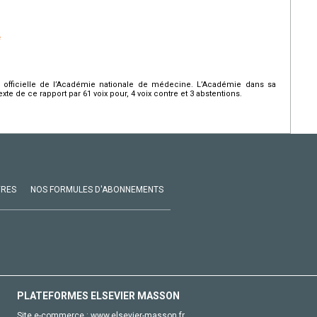
e
 officielle de l’Académie nationale de médecine. L’Académie dans sa
xte de ce rapport par 61 voix pour, 4 voix contre et 3 abstentions.
VRES
NOS FORMULES D'ABONNEMENTS
PLATEFORMES ELSEVIER MASSON
Site e-commerce :
www.elsevier-masson.fr