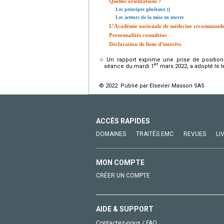
Quelles orientations ?
Les principes généraux ()
Les acteurs de la mise en œuvre
L’Académie nationale de médecine recommand
Personnalités consultées
Déclaration de liens d’intérêts
☆
Un rapport exprime une prise de position
er
séance du mardi 1
mars 2022, a adopté le te
© 2022 Publié par Elsevier Masson SAS.
ACCÈS RAPIDES
DOMAINES
TRAITÉS EMC
REVUES
LI
MON COMPTE
CRÉER UN COMPTE
AIDE & SUPPORT
Contactez-nous / FAQ