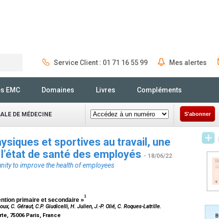
Service Client : 01 71 16 55 99
Mes alertes
Rechercher
és EMC
Domaines
Livres
Compléments
NALE DE MÉDECINE
S'abonner
ysiques et sportives au travail, une
 l’état de santé des employés
- 18/06/22
unity to improve the health of employees
1
ention primaire et secondaire »
 C. Géraut, C.P. Giudicelli, H. Julien, J.-P. Olié, C. Roques-Latrille.
te, 75006 Paris, France
B