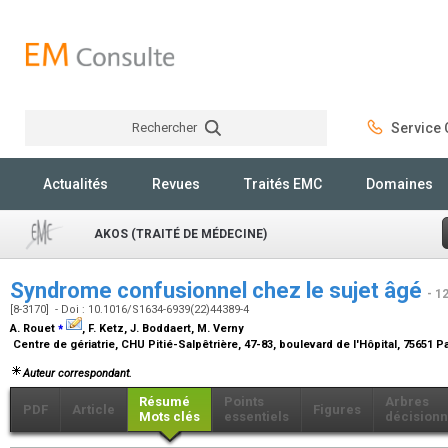
Rechercher
Service C
Rechercher
Actualités
Revues
Traités EMC
Domaines
AKOS (TRAITÉ DE MÉDECINE)
Syndrome confusionnel chez le sujet âgé
- 1
[8-3170] - Doi : 10.1016/S1634-6939(22)44389-4
⁎
A. Rouet
, F. Ketz, J. Boddaert, M. Verny
Centre de gériatrie, CHU Pitié-Salpêtrière, 47-83, boulevard de l'Hôpital, 75651 
Auteur correspondant.
Résumé
Points
Arbres
PDF
Article
Figures
Mots clés
essentiels
décisionn