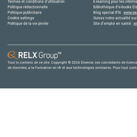
Termes et conditions d'utilisation
E-learning pour les infirmi
Politique rédactionnelle
Bibliothèque d'e-books Els
Politique publicitaire
Blog special IFSI :
www.gen
Cookie settings
Suivez notre actualité sur
Politique de la vie privée
Site d'emploi en santé :
e
Tout le contenu de ce site: Copyright © 2026 Elsevier, ses concédants de licence e
de données, a la formation en IA et aux technologies similaires. Pour tout con