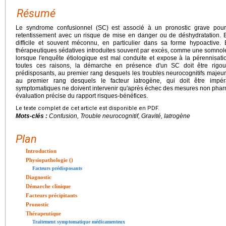
Résumé
Le syndrome confusionnel (SC) est associé à un pronostic grave pour 
retentissement avec un risque de mise en danger ou de déshydratation. E
difficile et souvent méconnu, en particulier dans sa forme hypoactive
thérapeutiques sédatives introduites souvent par excès, comme une somnole
lorsque l'enquête étiologique est mal conduite et expose à la pérennisa
toutes ces raisons, la démarche en présence d'un SC doit être rigour
prédisposants, au premier rang desquels les troubles neurocognitifs majeur
au premier rang desquels le facteur iatrogène, qui doit être impér
symptomatiques ne doivent intervenir qu'après échec des mesures non pha
évaluation précise du rapport risques-bénéfices.
Le texte complet de cet article est disponible en PDF.
Mots-clés :
Confusion, Trouble neurocognitif, Gravité, Iatrogène
Plan
Introduction
Physiopathologie ()
Facteurs prédisposants
Diagnostic
Démarche clinique
Facteurs précipitants
Pronostic
Thérapeutique
Traitement symptomatique médicamenteux