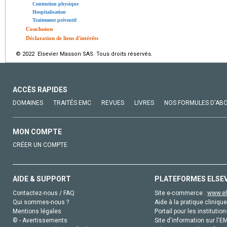
Contention physique
Hospitalisation
Traitement préventif
Conclusion
Déclaration de liens d'intérêts
© 2022 Elsevier Masson SAS. Tous droits réservés.
ACCÈS RAPIDES
DOMAINES
TRAITÉS EMC
REVUES
LIVRES
NOS FORMULES D'AB
MON COMPTE
CRÉER UN COMPTE
AIDE & SUPPORT
PLATEFORMES ELSE
Contactez-nous / FAQ
Site e-commerce :
www.el
Qui sommes-nous ?
Aide à la pratique clinique
Mentions légales
Portail pour les institution
© - Avertissements
Site d'information sur l'E