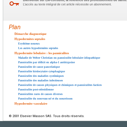
Bienvenue sur EM-consulte, la référence des professionnels de santé.
L’accès au texte intégral de cet article nécessite un abonnement.
Plan
Démarche diagnostique
Hypodermites septales
Erythème noueux
Les autres hypodermites septales
Hypodermite lobulaire : les panniculites
Maladie de Weber Christian ou panniculite lobulaire idiopathique
Panniculite par déficit en alpha-1 antitrypsine
Panniculite de cause pancréatique
Panniculite histiocytaire cytophagique
Panniculite des maladies systémiques
Panniculite des maladies infectieuses
Panniculite de causes physiques et chimiques et panniculites factices
Panniculite post-stéroïdienne
Panniculites rares de causes diverses
Panniculite du nouveau-né et du nourrisson
Hypodermite vasculaire
© 2001 Elsevier Masson SAS. Tous droits réservés.