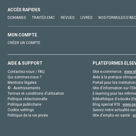
ACCÈS RAPIDES
DOMAINES
TRAITÉS EMC
REVUES
LIVRES
NOS FORMULES D'AB
MON COMPTE
CRÉER UN COMPTE
AIDE & SUPPORT
PLATEFORMES ELSE
Contactez-nous / FAQ
Site e-commerce :
www.el
Qui sommes-nous ?
Aide à la pratique clinique
Mentions légales
Portail pour les institution
© - Avertissements
Site d'information sur l'E
Termes et conditions d'utilisation
E-learning pour les infirmi
Politique rédactionnelle
Bibliothèque d'e-books Els
Politique publicitaire
Blog special IFSI :
www.gen
Cookie settings
Suivez notre actualité sur
Politique de la vie privée
Site d'emploi en santé :
e