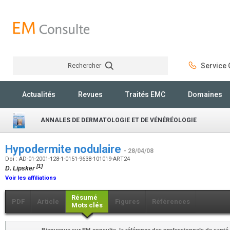
Rechercher
Service C
Rechercher
Actualités
Revues
Traités EMC
Domaines
ANNALES DE DERMATOLOGIE ET DE VÉNÉRÉOLOGIE
Hypodermite nodulaire
- 28/04/08
Doi : AD-01-2001-128-1-0151-9638-101019-ART24
[1]
D. Lipsker
Voir les affiliations
Résumé
PDF
Article
Figures
Références
Mots clés