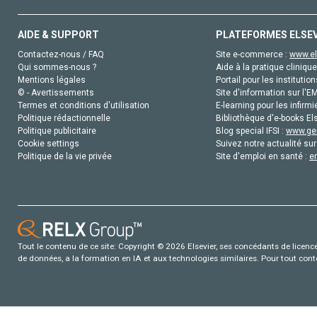
AIDE & SUPPORT
PLATEFORMES ELSE
Contactez-nous / FAQ
Site e-commerce :
www.el
Qui sommes-nous ?
Aide à la pratique clinique
Mentions légales
Portail pour les institution
© - Avertissements
Site d'information sur l'E
Termes et conditions d'utilisation
E-learning pour les infirmi
Politique rédactionnelle
Bibliothèque d'e-books Els
Politique publicitaire
Blog special IFSI :
www.gen
Cookie settings
Suivez notre actualité sur
Politique de la vie privée
Site d'emploi en santé :
e
Tout le contenu de ce site: Copyright © 2026 Elsevier, ses concédants de licence e
de données, a la formation en IA et aux technologies similaires. Pour tout con