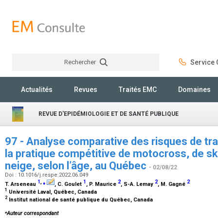
Rechercher
Service C
Rechercher
Actualités
Revues
Traités EMC
Domaines
REVUE D'EPIDÉMIOLOGIE ET DE SANTÉ PUBLIQUE
97 - Analyse comparative des risques de t
la pratique compétitive de motocross, de ski
neige, selon l’âge, au Québec
- 02/08/22
Doi : 10.1016/j.respe.2022.06.049
1
,
⁎
1
2
2
2
T. Arseneau
, C. Goulet
, P. Maurice
, S-A. Lemay
, M. Gagné
1
Université Laval, Québec, Canada
2
Institut national de santé publique du Québec, Canada
⁎
Auteur correspondant