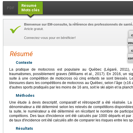
Résumé
PDF
Mots clés
Bienvenue sur EM-consulte, la référence des professionnels de santé.
Article gratuit.
c
Connectez-vous pour en bénéficier!
vo
Résumé
co
Contexte
La pratique de motocross est populaire au Québec (Légaré, 2011), 
traumatismes, possiblement graves (Williams et al., 2017). En 2016, un sig
suite à une compétition de motocross où cinq enfants se sont blessés. Les
blessures dans les compétitions de motocross au Québec, selon l’âge (±16 a
d'autres sports pratiqués par les moins de 16 ans, soit le ski alpin et la planc
Méthodes
Une étude à devis descriptif, comparatif et rétrospectif a été réalisée. 
dénominateur a été déterminé selon les relevés de compétitions disponibles
la suite, le numérateur a été déterminé en récoltant le nombre de partic
compétions. Des taux d'incidence ont été calculés par 1000 départs et par 
de taux d'incidence ont été calculés afin de comparer les risques entre les sp
Résultats