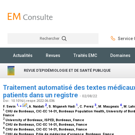
Rechercher
Service C
Rechercher
Actualités
Revues
Traités EMC
Domaines
REVUE D'EPIDÉMIOLOGIE ET DE SANTÉ PUBLIQUE
Traitement automatisé des textes médicaux
patients dans un registre
- 02/08/22
Doi : 10.1016/j.respe.2022.06.036
1
,
⁎
2
1
3
4
F. Sevin
, A. Naidati
, S. Miganeh Hadi
, C. Perez
, M. Maugeais
, M. La
1
CHU de Bordeaux, CIC-EC 14-01, Bordeaux Population Health, University of Bor
France
2
University of Bordeaux, ISPED, Bordeaux, France
3
CHU de Bordeaux, CIC-EC 14-01, Bordeaux, France
4
CHU de Bordeaux, CIC-EC 14-01, Bordeaux, France
5
CHU de Bordeaux, Pôle de médecine d'urgence, Bordeaux, France