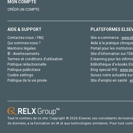
MON COMPTE
CRÉER UN COMPTE
AIDE & SUPPORT
PLATEFORMES ELSE
Contactez-nous / FAQ
Site e-commerce :
www.el
Qui sommes-nous ?
Aide à la pratique clinique
Mentions légales
Portail pour les institution
© - Avertissements
Site d'information sur l'E
Termes et conditions d'utilisation
E-learning pour les infirmi
Politique rédactionnelle
Bibliothèque d'e-books Els
Politique publicitaire
Blog special IFSI :
www.gen
Cookie settings
Suivez notre actualité sur
Politique de la vie privée
Site d'emploi en santé :
e
Tout le contenu de ce site: Copyright © 2026 Elsevier, ses concédants de licence e
de données, a la formation en IA et aux technologies similaires. Pour tout con