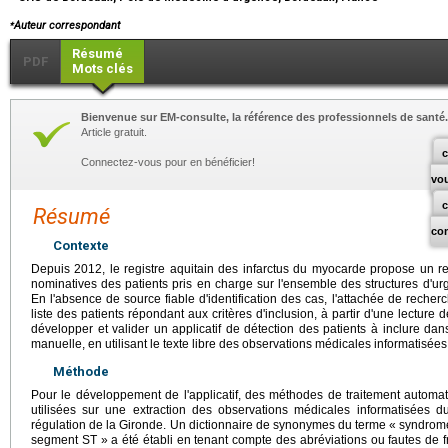
⁎
Auteur correspondant
Résumé
PDF
Mots clés
Bienvenue sur EM-consulte, la référence des professionnels de santé.
Article gratuit.
c
Connectez-vous pour en bénéficier!
vo
Résumé
co
Contexte
Depuis 2012, le registre aquitain des infarctus du myocarde propose un r
nominatives des patients pris en charge sur l'ensemble des structures d'urg
En l'absence de source fiable d'identification des cas, l'attachée de recher
liste des patients répondant aux critères d'inclusion, à partir d'une lecture 
développer et valider un applicatif de détection des patients à inclure dans
manuelle, en utilisant le texte libre des observations médicales informatisée
Méthode
Pour le développement de l'applicatif, des méthodes de traitement automat
utilisées sur une extraction des observations médicales informatisées 
régulation de la Gironde. Un dictionnaire de synonymes du terme « syndro
segment ST » a été établi en tenant compte des abréviations ou fautes de 