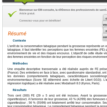
Bienvenue sur EM-consulte, la référence des professionnels de santé.
Article gratuit.
c
Connectez-vous pour en bénéficier!
vo
Résumé
co
Contexte
L'arrêt de la consommation tabagique pendant la grossesse représente un e
tabagique, il faut identifier les perceptions que les femmes enceintes (FE) 
environnement de vie et des risques encourus. L'objectif de cette étude v
des femmes enceintes en fonction de leur perception des risques environne
Méthodes
Une enquête descriptive transversale a été réalisée auprès de FE prés
(France). Des entretiens en face à face, avec questionnaire standardisé, ont
les données (comportements tabagiques, caractéristiques sociodémog
environnementaux (Score SE déterminé avec échelle de Likert 0/10)). L'an
régression logistique) a été réalisée avec Modalisa® 8.0 (Kynos, Paris).
Résultats
Trois cent (300) FE (29 ± 5 ans) ont été incluses. Avant la grossesse,
cigarettes/jour). A l'annonce de leur grossesse, 43 % (42/99) des fumeuses 
cigarettes/jour ; 56 % (55/99) ont totalement arrêté leur consommation. 
leur consommation tabagique. Le comportement tabagique pendant la gross