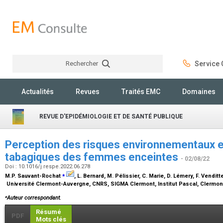
Rechercher
Service C
Rechercher
Actualités
Revues
Traités EMC
Domaines
REVUE D'EPIDÉMIOLOGIE ET DE SANTÉ PUBLIQUE
Perception des risques environnementaux
tabagiques des femmes enceintes
- 02/08/22
Doi : 10.1016/j.respe.2022.06.278
⁎
M.P. Sauvant-Rochat
, L. Bernard, M. Pélissier, C. Marie, D. Lémery, F. Venditte
Université Clermont-Auvergne, CNRS, SIGMA Clermont, Institut Pascal, Clermon
⁎
Auteur correspondant.
Résumé
PDF
Mots clés