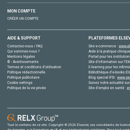
MON COMPTE
CRÉER UN COMPTE
AIDE & SUPPORT
PLATEFORMES ELSE
Contactez-nous / FAQ
Site e-commerce :
www.el
Qui sommes-nous ?
Aide à la pratique clinique
Mentions légales
Portail pour les institution
© - Avertissements
Site d'information sur l'E
Termes et conditions d'utilisation
E-learning pour les infirmi
Politique rédactionnelle
Bibliothèque d'e-books Els
Politique publicitaire
Blog special IFSI :
www.gen
Cookie settings
Suivez notre actualité sur
Politique de la vie privée
Site d'emploi en santé :
e
Tout le contenu de ce site: Copyright © 2026 Elsevier, ses concédants de licence e
de données, a la formation en IA et aux technologies similaires. Pour tout con