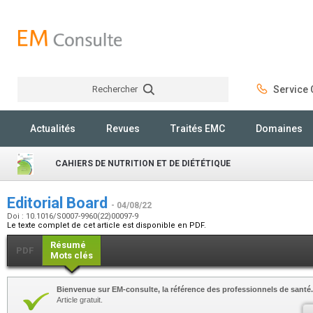
Rechercher
Service C
Rechercher
Actualités
Revues
Traités EMC
Domaines
CAHIERS DE NUTRITION ET DE DIÉTÉTIQUE
Editorial Board
- 04/08/22
Doi : 10.1016/S0007-9960(22)00097-9
Le texte complet de cet article est disponible en PDF.
Résumé
PDF
Mots clés
Bienvenue sur EM-consulte, la référence des professionnels de santé.
Article gratuit.