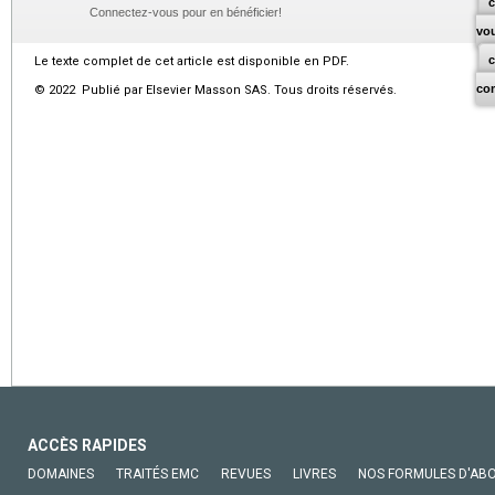
c
Connectez-vous pour en bénéficier!
vo
Le texte complet de cet article est disponible en PDF.
co
© 2022 Publié par Elsevier Masson SAS. Tous droits réservés.
ACCÈS RAPIDES
DOMAINES
TRAITÉS EMC
REVUES
LIVRES
NOS FORMULES D'AB