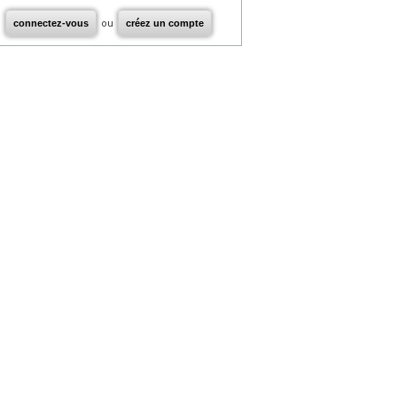
connectez-vous
ou
créez un compte