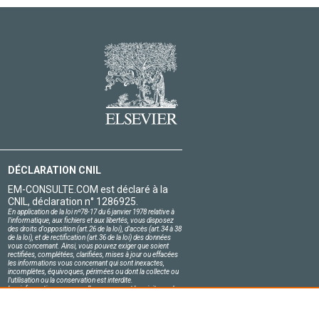
DÉCLARATION CNIL
EM-CONSULTE.COM est déclaré à la
CNIL, déclaration n° 1286925.
En application de la loi nº78-17 du 6 janvier 1978 relative à
l'informatique, aux fichiers et aux libertés, vous disposez
des droits d'opposition (art.26 de la loi), d'accès (art.34 à 38
de la loi), et de rectification (art.36 de la loi) des données
vous concernant. Ainsi, vous pouvez exiger que soient
rectifiées, complétées, clarifiées, mises à jour ou effacées
les informations vous concernant qui sont inexactes,
incomplètes, équivoques, périmées ou dont la collecte ou
l'utilisation ou la conservation est interdite.
Les informations personnelles concernant les visiteurs de
notre site, y compris leur identité, sont confidentielles.
Le responsable du site s'engage sur l'honneur à respecter
les conditions légales de confidentialité applicables en