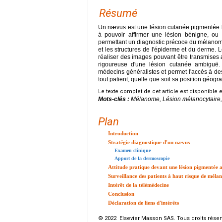
Résumé
Un nævus est une lésion cutanée pigmentée bé
à pouvoir affirmer une lésion bénigne, ou 
permettant un diagnostic précoce du mélanome
et les structures de l'épiderme et du derme
réaliser des images pouvant être transmises a
rigoureuse d'une lésion cutanée ambiguë.
médecins généralistes et permet l'accès à de
tout patient, quelle que soit sa position géograp
Le texte complet de cet article est disponible 
Mots-clés :
Mélanome, Lésion mélanocytaire
Plan
Introduction
Stratégie diagnostique d'un nævus
Examen clinique
Apport de la dermoscopie
Attitude pratique devant une lésion pigmentée a
Surveillance des patients à haut risque de mél
Intérêt de la télémédecine
Conclusion
Déclaration de liens d'intérêts
© 2022 Elsevier Masson SAS. Tous droits réser