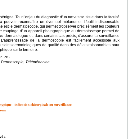
nigne. Tout l'enjeu du diagnostic d'un nævus se situe dans la faculté
à pouvoir reconnaître un éventuel mélanome. L'outil indispensable
 est le dermatoscope, qui permet d'observer précisément les couleurs
. Le couplage d'un appareil photographique au dermatoscope permet de
u dermatologue et, dans certains cas précis, d'assurer la surveillance
 L'apprentissage de la dermoscopie est facilement accessible aux
s soins dermatologiques de qualité dans des délais raisonnables pour
hique sur le territoire.
en PDF.
, Dermoscopie, Télémédecine
typique : indication chirurgicale ou surveillance
anome
vés.