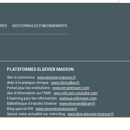
VRES
NOS FORMULES D'ABONNEMENTS
PLATEFORMES ELSEVIER MASSON
Site e-commerce :
www.elsevier-masson.fr
Aide à la pratique clinique :
www.clinicalkey.fr
Portail pour les institutions :
www.em-premium.com
Site d'information sur l'EMC :
emc-info.em-consulte.com
E-learning pour les infirmier(e)s :
pratique-infirmiere.com
Bibliothèque d'e-books Elsevier :
www.elsevierelibrary.fr
Blog special IFSI :
www.generationelsevier.fr
Suivez notre actualité sur notre blog :
www.blog-elsevier-masson.fr
Site d'emploi en santé :
emploisante.com