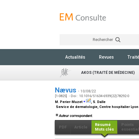
Rechercher
Actualités
Revues
Trait
AKOS (TRAITÉ DE MÉDECINE)
Nævus
- 10/08/22
[1-0825] - Doi : 10.1016/S1634-6939(22)78292-0
⁎
M. Perier-Muzet
, S. Dalle
Service de dermatologie, Centre hospitalier Lyon
Auteur correspondant.
Résumé
Points
PDF
Article
Mots clés
essentie