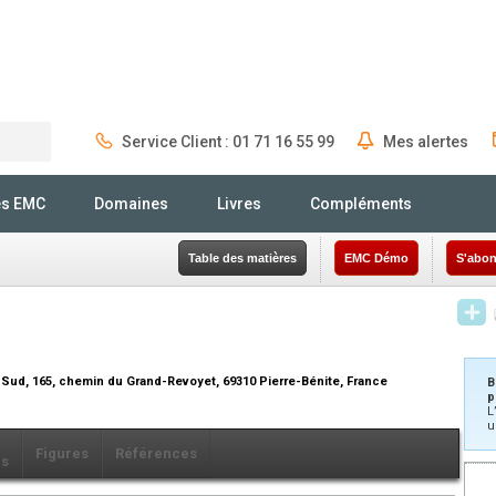
Service Client : 01 71 16 55 99
Mes alertes
Rechercher
és EMC
Domaines
Livres
Compléments
Table des matières
EMC Démo
S'abon
 Sud, 165, chemin du Grand-Revoyet, 69310 Pierre-Bénite, France
B
p
L
u
Figures
Références
ls