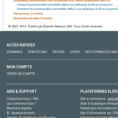
Traitements antifibrosants chez les patients avec fibrose progressive non FPI
Concept de pneumopathie interstitielle diffuse avec phénotype de fibrose progressive
Traitement des pneumopathies interstitielles diffuses avec phénotype de fibrose progressi
Financement et soutien
Déclaration des liens d’intérêts
© 2022 SPLF. Publié par Elsevier Masson SAS. Tous droits réservés.
ACCÈS RAPIDES
DOMAINES
TRAITÉS EMC
REVUES
LIVRES
NOS FORMULES D'AB
MON COMPTE
CRÉER UN COMPTE
AIDE & SUPPORT
PLATEFORMES ELSE
Contactez-nous / FAQ
Site e-commerce :
www.el
Qui sommes-nous ?
Aide à la pratique clinique
Mentions légales
Portail pour les institution
© - Avertissements
Site d'information sur l'E
Termes et conditions d'utilisation
E-learning pour les infirmi