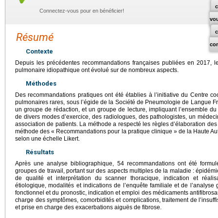
c
Connectez-vous pour en bénéficier!
vo
Résumé
co
Contexte
Depuis les précédentes recommandations françaises publiées en 2017, le
pulmonaire idiopathique ont évolué sur de nombreux aspects.
Méthodes
Des recommandations pratiques ont été établies à l’initiative du Centre 
pulmonaires rares, sous l’égide de la Société de Pneumologie de Langue Fr
un groupe de rédaction, et un groupe de lecture, impliquant l’ensemble
de divers modes d’exercice, des radiologues, des pathologistes, un médecin
association de patients. La méthode a respecté les règles d’élaboration des
méthode des « Recommandations pour la pratique clinique » de la Haute Auto
selon une échelle Likert.
Résultats
Après une analyse bibliographique, 54 recommandations ont été formulé
groupes de travail, portant sur des aspects multiples de la maladie : épidémi
de qualité et interprétation du scanner thoracique, indication et réali
étiologique, modalités et indications de l’enquête familiale et de l’analyse
fonctionnel et du pronostic, indication et emploi des médicaments antifibrosa
charge des symptômes, comorbidités et complications, traitement de l’insuffi
et prise en charge des exacerbations aiguës de fibrose.