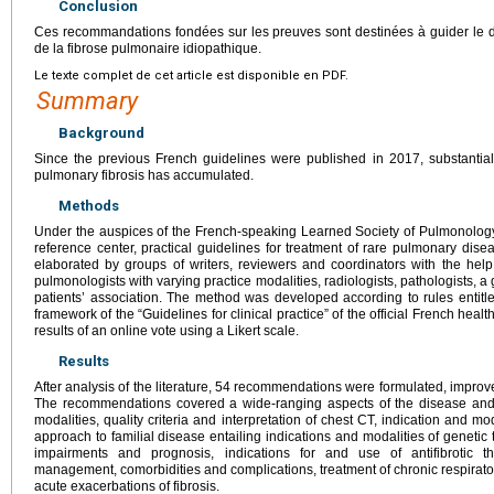
Conclusion
Ces recommandations fondées sur les preuves sont destinées à guider le di
de la fibrose pulmonaire idiopathique.
Le texte complet de cet article est disponible en PDF.
Summary
Background
Since the previous French guidelines were published in 2017, substantial
pulmonary fibrosis has accumulated.
Methods
Under the auspices of the French-speaking Learned Society of Pulmonology a
reference center, practical guidelines for treatment of rare pulmonary di
elaborated by groups of writers, reviewers and coordinators with the hel
pulmonologists with varying practice modalities, radiologists, pathologists, a
patients’ association. The method was developed according to rules entitled
framework of the “Guidelines for clinical practice” of the official French healt
results of an online vote using a Likert scale.
Results
After analysis of the literature, 54 recommendations were formulated, improv
The recommendations covered a wide-ranging aspects of the disease and i
modalities, quality criteria and interpretation of chest CT, indication and mo
approach to familial disease entailing indications and modalities of genetic t
impairments and prognosis, indications for and use of antifibrotic t
management, comorbidities and complications, treatment of chronic respirat
acute exacerbations of fibrosis.