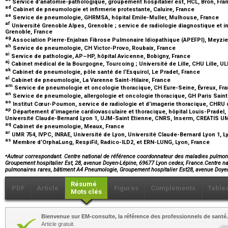
Service d’anatomie-pathologique, groupement hospitalier est, HCL, Bron, Fr
ad
Cabinet de pneumologie et infirmerie protestante, Caluire, France
ae
Service de pneumologie, GHRMSA, hôpital Emile-Muller, Mulhouse, France
af
Université Grenoble Alpes, Grenoble ; service de radiologie diagnostique et i
Grenoble, France
ag
Association Pierre-Enjalran Fibrose Pulmonaire Idiopathique (APEFPI), Meyzi
ah
Service de pneumologie, CH Victor-Provo, Roubaix, France
ai
Service de pathologie, AP–HP, hôpital Avicenne, Bobigny, France
aj
Cabinet médical de la Bourgogne, Tourcoing ; Université de Lille, CHU Lille, U
ak
Cabinet de pneumologie, pôle santé de l’Esquirol, Le Pradet, France
al
Cabinet de pneumologie, La Varenne Saint-Hilaire, France
am
Service de pneumologie et oncologie thoracique, CH Eure-Seine, Évreux, Fr
an
Service de pneumologie, allergologie et oncologie thoracique, GH Paris Sain
ao
Institut Cœur-Poumon, service de radiologie et d’imagerie thoracique, CHRU de
ap
Département d’imagerie cardiovasculaire et thoracique, hôpital Louis-Pradel, 
Université Claude-Bernard Lyon 1, UJM-Saint Etienne, CNRS, Inserm, CREATIS UM
aq
Cabinet de pneumologie, Meaux, France
ar
UMR 754, IVPC, INRAE, Université de Lyon, Université Claude-Bernard Lyon 1, L
as
Membre d’OrphaLung, RespiFil, Radico-ILD2, et ERN-LUNG, Lyon, France
⁎
Auteur correspondant. Centre national de référence coordonnateur des maladies pulmon
Groupement hospitalier Est, 28, avenue Doyen-Lépine, 69677 Lyon cedex, France.Centre n
pulmonaires rares, bâtiment A4 Pneumologie, Groupement hospitalier Est28, avenue Do
Résumé
PDF
Article
Figures
Compléments
Table
Mots clés
Bienvenue sur EM-consulte, la référence des professionnels de santé.
Article gratuit.