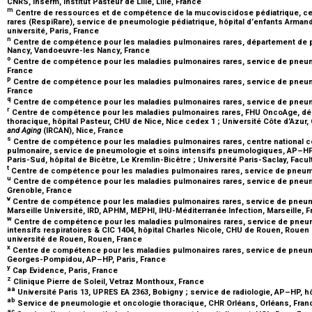
CNRS, Inserm, Institut Pasteur de Lille, Lille, France
m
Centre de ressources et de compétence de la mucoviscidose pédiatrique, cen
rares (RespiRare), service de pneumologie pédiatrique, hôpital d’enfants Arman
université, Paris, France
n
Centre de compétence pour les maladies pulmonaires rares, département de 
Nancy, Vandoeuvre-les Nancy, France
o
Centre de compétence pour les maladies pulmonaires rares, service de pneu
France
p
Centre de compétence pour les maladies pulmonaires rares, service de pneumol
France
q
Centre de compétence pour les maladies pulmonaires rares, service de pneu
r
Centre de compétence pour les maladies pulmonaires rares, FHU OncoAge, dé
thoracique, hôpital Pasteur, CHU de Nice, Nice cedex 1 ; Université Côte d’Azur
and Aging
(IRCAN), Nice, France
s
Centre de compétence pour les maladies pulmonaires rares, centre national c
pulmonaire, service de pneumologie et soins intensifs pneumologiques, AP–H
Paris-Sud, hôpital de Bicêtre, Le Kremlin-Bicêtre ; Université Paris-Saclay, Fac
t
Centre de compétence pour les maladies pulmonaires rares, service de pneum
u
Centre de compétence pour les maladies pulmonaires rares, service de pneum
Grenoble, France
v
Centre de compétence pour les maladies pulmonaires rares, service de pneum
Marseille Université, IRD, APHM, MEPHI, IHU-Méditerranée Infection, Marseille, 
w
Centre de compétence pour les maladies pulmonaires rares, service de pneum
intensifs respiratoires & CIC 1404, hôpital Charles Nicole, CHU de Rouen, Rouen ; 
université de Rouen, Rouen, France
x
Centre de compétence pour les maladies pulmonaires rares, service de pneumo
Georges-Pompidou, AP–HP, Paris, France
y
Cap Evidence, Paris, France
z
Clinique Pierre de Soleil, Vetraz Monthoux, France
aa
Université Paris 13, UPRES EA 2363, Bobigny ; service de radiologie, AP–HP, h
ab
Service de pneumologie et oncologie thoracique, CHR Orléans, Orléans, Fra
ac