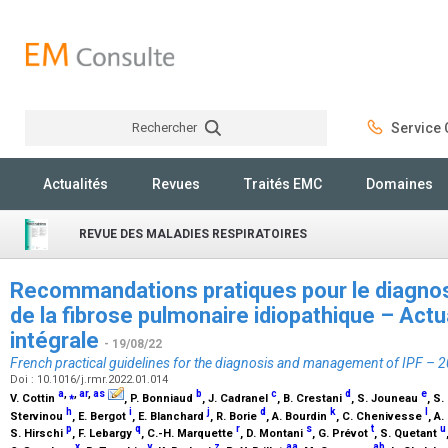
Rechercher
Service C
Rechercher
Actualités
Revues
Traités EMC
Domaines
REVUE DES MALADIES RESPIRATOIRES
Recommandations pratiques pour le diagnost
de la fibrose pulmonaire idiopathique – Actu
intégrale
- 19/08/22
French practical guidelines for the diagnosis and management of IPF – 20
Doi : 10.1016/j.rmr.2022.01.014
a
,
⁎
,
ar
,
as
b
c
d
e
V. Cottin
, P. Bonniaud
, J. Cadranel
, B. Crestani
, S. Jouneau
, S
h
i
j
d
k
l
Stervinou
, E. Bergot
, E. Blanchard
, R. Borie
, A. Bourdin
, C. Chenivesse
, A
p
q
r
s
t
u
S. Hirschi
, F. Lebargy
, C.-H. Marquette
, D. Montani
, G. Prévot
, S. Quetant
x
y
z
aa
ab