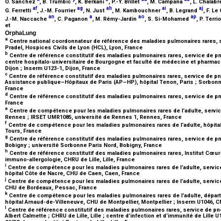
O. Sanchez
, B. Trumbic
, K. Berkani
, P.-Y. Brillet
, M. Campana
, L. Chalab
af
ag
ah
ai
aj
G. Ferretti
, J.-M. Fourrier
, N. Just
, M. Kambouchner
, B. Legrand
, F. Le
an
a
ao
ap
J.-M. Naccache
, C. Paganon
, M. Rémy-Jardin
, S. Si-Mohamed
, P. Terr
et
OrphaLung
a
Centre national coordonnateur de référence des maladies pulmonaires rares, s
Pradel, Hospices Civils de Lyon (HCL), Lyon, France
b
Centre de référence constitutif des maladies pulmonaires rares, service de pn
centre hospitalo-universitaire de Bourgogne et faculté de médecine et pharma
Dijon ; Inserm U123-1, Dijon, France
c
Centre de référence constitutif des maladies pulmonaires rares, service de p
Assistance publique–Hôpitaux de Paris (AP–HP), hôpital Tenon, Paris ; Sorbonn
France
d
Centre de référence constitutif des maladies pulmonaires rares, service de pn
France
e
Centre de compétence pour les maladies pulmonaires rares de l’adulte, servic
Rennes ; IRSET UMR1085, université de Rennes 1, Rennes, France
f
Centre de compétence pour les maladies pulmonaires rares de l’adulte, hôpit
Tours, France
g
Centre de référence constitutif des maladies pulmonaires rares, service de p
Bobigny ; université Sorbonne Paris Nord, Bobigny, France
h
Centre de référence constitutif des maladies pulmonaires rares, Institut Cœ
immuno-allergologie, CHRU de Lille, Lille, France
i
Centre de compétence pour les maladies pulmonaires rares de l’adulte, servic
hôpital Côte de Nacre, CHU de Caen, Caen, France
j
Centre de compétence pour les maladies pulmonaires rares de l’adulte, servic
CHU de Bordeaux, Pessac, France
k
Centre de compétence pour les maladies pulmonaires rares de l’adulte, dépar
hôpital Arnaud-de-Villeneuve, CHU de Montpellier, Montpellier ; Inserm U1046, 
l
Centre de référence constitutif des maladies pulmonaires rares, service de pn
Albert Calmette ; CHRU de Lille, Lille ; centre d’infection et d’immunité de Lille U