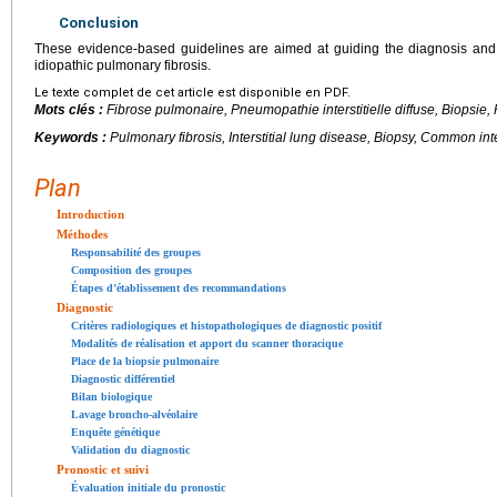
Conclusion
These evidence-based guidelines are aimed at guiding the diagnosis and 
idiopathic pulmonary fibrosis.
Le texte complet de cet article est disponible en PDF.
Mots clés :
Fibrose pulmonaire, Pneumopathie interstitielle diffuse, Biopsie
Keywords :
Pulmonary fibrosis, Interstitial lung disease, Biopsy, Common inte
Plan
Introduction
Méthodes
Responsabilité des groupes
Composition des groupes
Étapes d’établissement des recommandations
Diagnostic
Critères radiologiques et histopathologiques de diagnostic positif
Modalités de réalisation et apport du scanner thoracique
Place de la biopsie pulmonaire
Diagnostic différentiel
Bilan biologique
Lavage broncho-alvéolaire
Enquête génétique
Validation du diagnostic
Pronostic et suivi
Évaluation initiale du pronostic