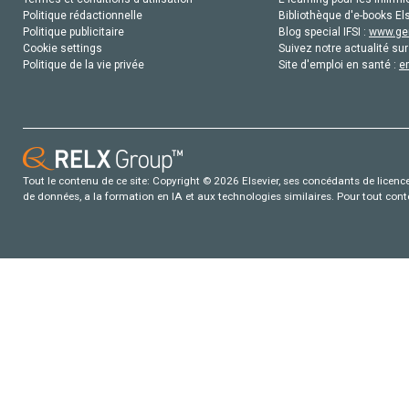
Politique rédactionnelle
Bibliothèque d'e-books Els
Politique publicitaire
Blog special IFSI :
www.gen
Cookie settings
Suivez notre actualité sur
Politique de la vie privée
Site d'emploi en santé :
e
Tout le contenu de ce site: Copyright © 2026 Elsevier, ses concédants de licence e
de données, a la formation en IA et aux technologies similaires. Pour tout con