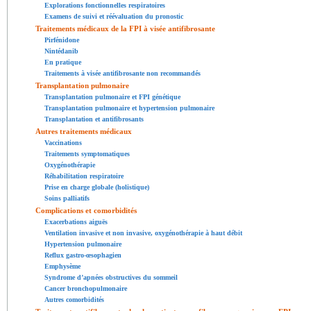
Explorations fonctionnelles respiratoires
Examens de suivi et réévaluation du pronostic
Traitements médicaux de la FPI à visée antifibrosante
Pirfénidone
Nintédanib
En pratique
Traitements à visée antifibrosante non recommandés
Transplantation pulmonaire
Transplantation pulmonaire et FPI génétique
Transplantation pulmonaire et hypertension pulmonaire
Transplantation et antifibrosants
Autres traitements médicaux
Vaccinations
Traitements symptomatiques
Oxygénothérapie
Réhabilitation respiratoire
Prise en charge globale (holistique)
Soins palliatifs
Complications et comorbidités
Exacerbations aiguës
Ventilation invasive et non invasive, oxygénothérapie à haut débit
Hypertension pulmonaire
Reflux gastro-œsophagien
Emphysème
Syndrome d’apnées obstructives du sommeil
Cancer bronchopulmonaire
Autres comorbidités