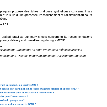
plaques propose des fiches pratiques synthétiques concernant ses
 et le suivi d’une grossesse, l’accouchement et l’allaitement au cours
ptique.
en PDF.
y drafted practical summary sheets concerning its recommendations
pregnancy, delivery and breastfeeding during NMOSD.
en PDF.
laitement, Traitements de fond, Procréation médicale assistée
eastfeeding, Disease modifying treatments, Assisted reproduction
 ayant une maladie du spectre NMO ?
 et dans le post-partum chez une femme ayant une maladie du spectre NMO ?
hez une femme ayant une maladie du spectre NMO ?
nder pour l’accouchement ?
oussées du post-partum ?
tteintes de maladie du spectre NMO ?