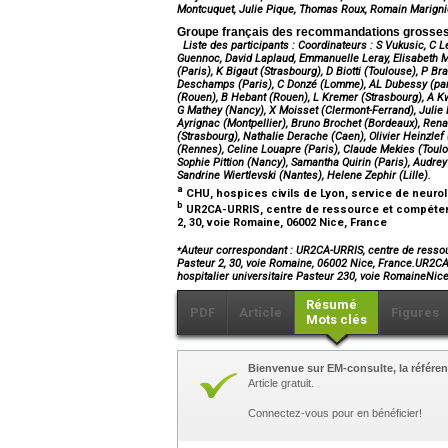
Montcuquet, Julie Pique, Thomas Roux, Romain Marignie
Groupe français des recommandations grosse
Liste des participants :
Coordinateurs
: S Vukusic, C L
Guennoc, David Laplaud, Emmanuelle Leray, Elisabeth M
(Paris), K Bigaut (Strasbourg), D Biotti (Toulouse), P 
Deschamps (Paris), C Donzé (Lomme), AL Dubessy (paris
(Rouen), B Hebant (Rouen), L Kremer (Strasbourg), A K
G Mathey (Nancy), X Moisset (Clermont-Ferrand), Julie
Ayrignac (Montpellier), Bruno Brochet (Bordeaux), Ren
(Strasbourg), Nathalie Derache (Caen), Olivier Heinzle
(Rennes), Celine Louapre (Paris), Claude Mekies (Toulou
Sophie Pittion (Nancy), Samantha Quirin (Paris), Audre
Sandrine Wiertlevski (Nantes), Helene Zephir (Lille).
a
CHU, hospices civils de Lyon, service de neurolo
b
UR2CA-URRIS, centre de ressource et compétenc
2, 30, voie Romaine, 06002 Nice, France
⁎
Auteur correspondant : UR2CA-URRIS, centre de ressou
Pasteur 2, 30, voie Romaine, 06002 Nice, France.UR2C
hospitalier universitaire Pasteur 230, voie RomaineNi
Résumé
PDF
Article
Figures
Mots clés
Bienvenue sur EM-consulte, la référen
Article gratuit.
Connectez-vous pour en bénéficier!