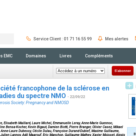
Service Client : 01 71 16 55 99
Mes alertes
Rechercher
és EMC
Domaines
Livres
Compléments
S'abonner
iété francophone de la sclérose en
ladies du spectre NMO
- 22/09/22
lerosis Society: Pregnancy and NMOSD
re, Elisabeth Maillard, Laure Michel, Emmanuelle Leray, Anne-Marie Guennoc,
ne Bensa-Kocher, Kevin Bigaut, Damien Biotti, Pierre Branger, Olivier Casez, Mikael
 Anne-Laure Dubessy, Cécile Dulau, Françoise Durand-Dubief, Maxime Guillaume,
B
Julien Lannoy, Adil Maarouf, Eric Manchon, Guillaume Mathey, Xavier Moisset, Alexis