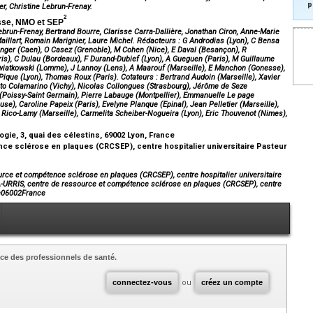
p
r, Christine Lebrun-Frenay.
2
sse, NMO et SEP
ebrun-Frenay, Bertrand Bourre, Clarisse Carra-Dallière, Jonathan Ciron, Anne-Marie
aillart, Romain Marignier, Laure Michel.
Rédacteurs
: G Androdias (Lyon), C Bensa
Branger (Caen), O Casez (Grenoble), M Cohen (Nice), E Daval (Besançon), R
), C Dulau (Bordeaux), F Durand-Dubief (Lyon), A Gueguen (Paris), M Guillaume
wiatkowski (Lomme), J Lannoy (Lens), A Maarouf (Marseille), E Manchon (Gonesse),
 Pique (Lyon), Thomas Roux (Paris).
Cotateurs
: Bertrand Audoin (Marseille), Xavier
ato Colamarino (Vichy), Nicolas Collongues (Strasbourg), Jérôme de Seze
f (Poissy-Saint Germain), Pierre Labauge (Montpellier), Emmanuelle Le page
se), Caroline Papeix (Paris), Evelyne Planque (Epinal), Jean Pelletier (Marseille),
y Rico-Lamy (Marseille), Carmelita Scheiber-Nogueira (Lyon), Eric Thouvenot (Nimes),
gie, 3, quai des célestins, 69002 Lyon, France
e sclérose en plaques (CRCSEP), centre hospitalier universitaire Pasteur
rce et compétence sclérose en plaques (CRCSEP), centre hospitalier universitaire
A-URRIS, centre de ressource et compétence sclérose en plaques (CRCSEP), centre
ce06002France
ce des professionnels de santé.
connectez-vous
ou
créez un compte