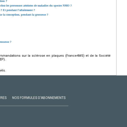
tion ?
e chez les personnes atteintes de maladies du spectre NMO ?
? Et pendant l’allaitement ?
ur la conception, pendant la grossesse ?
ossesse ?
mmandations sur la sclérose en plaques (France4MS) et de la Société
EP).
vés.
VRES
NOS FORMULES D'ABONNEMENTS