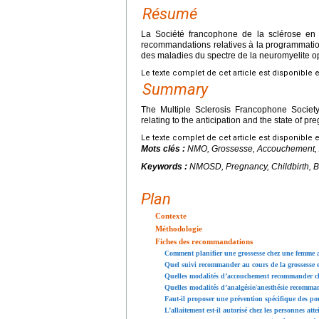
Résumé
La Société francophone de la sclérose en 
recommandations relatives à la programmation
des maladies du spectre de la neuromyelite o
Le texte complet de cet article est disponible 
Summary
The Multiple Sclerosis Francophone Societ
relating to the anticipation and the state of 
Le texte complet de cet article est disponible 
Mots clés :
NMO, Grossesse, Accouchement, Al
Keywords :
NMOSD, Pregnancy, Childbirth, Br
Plan
Contexte
Méthodologie
Fiches des recommandations
Comment planifier une grossesse chez une femme
Quel suivi recommander au cours de la grossesse
Quelles modalités d’accouchement recommander c
Quelles modalités d’analgésie/anesthésie recomma
Faut-il proposer une prévention spécifique des p
L’allaitement est-il autorisé chez les personnes a