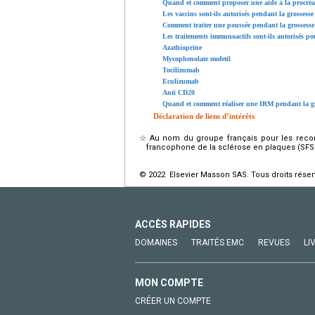
Quand et comment proposer une aide à la procréa
Les vaccins sont-ils autorisés pendant la grossess
Comment traiter une poussée pendant la grossesse 
Les traitements immunoactifs sont-ils autorisés po
Azathioprine
Mycophenolate mofetil
Tocilizumab
Eculizumab
Anti CD20
Quand et comment réaliser une IRM pendant la gr
Déclaration de liens d’intérêts
☆
Au nom du groupe français pour les reco
francophone de la sclérose en plaques (SFS
© 2022 Elsevier Masson SAS. Tous droits réser
ACCÈS RAPIDES
DOMAINES
TRAITÉS EMC
REVUES
LI
MON COMPTE
CRÉER UN COMPTE