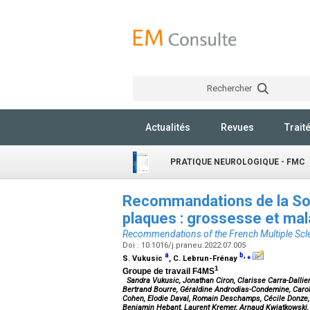
Rechercher
Actualités
Revues
Trait
PRATIQUE NEUROLOGIQUE - FMC
Recommandations de la Soc
plaques : grossesse et ma
Recommendations of the French Multiple Sc
Doi : 10.1016/j.praneu.2022.07.005
a
b
,
⁎
S. Vukusic
, C. Lebrun-Frénay
1
Groupe de travail F4MS
Sandra Vukusic, Jonathan Ciron, Clarisse Carra-Dallie
Bertrand Bourre, Géraldine Androdias-Condemine, Caroli
Cohen, Elodie Daval, Romain Deschamps, Cécile Donze,
Benjamin Hebant, Laurent Kremer, Arnaud Kwiatkowski, 