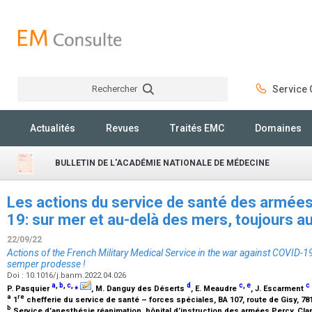
Rechercher
Service C
Rechercher
Actualités
Revues
Traités EMC
Domaines
BULLETIN DE L'ACADÉMIE NATIONALE DE MÉDECINE
Les actions du service de santé des armées
19: sur mer et au-delà des mers, toujours 
22/09/22
Actions of the French Military Medical Service in the war against COVID-1
semper prodesse !
Doi : 10.1016/j.banm.2022.04.026
a
,
b
,
c
,
⁎
d
c
,
e
c
P. Pasquier
, M. Danguy des Déserts
, E. Meaudre
, J. Escarment
a
re
1
chefferie du service de santé – forces spéciales, BA 107, route de Gisy, 78
b
Service d’anesthésie réanimation, hôpital d’instruction des armées Percy, Cla