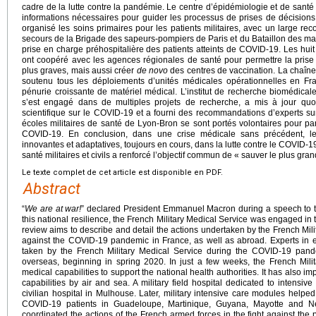
cadre de la lutte contre la pandémie. Le centre d’épidémiologie et de santé
informations nécessaires pour guider les processus de prises de décision
organisé les soins primaires pour les patients militaires, avec un large re
secours de la Brigade des sapeurs-pompiers de Paris et du Bataillon des ma
prise en charge préhospitalière des patients atteints de COVID-19. Les huit h
ont coopéré avec les agences régionales de santé pour permettre la prise 
plus graves, mais aussi créer
de novo
des centres de vaccination. La chaîne
soutenu tous les déploiements d’unités médicales opérationnelles en Fran
pénurie croissante de matériel médical. L’institut de recherche biomédical
s’est engagé dans de multiples projets de recherche, a mis à jour quot
scientifique sur le COVID-19 et a fourni des recommandations d’experts sur 
écoles militaires de santé de Lyon-Bron se sont portés volontaires pour par
COVID-19. En conclusion, dans une crise médicale sans précédent, l
innovantes et adaptatives, toujours en cours, dans la lutte contre le COVID-1
santé militaires et civils a renforcé l’objectif commun de « sauver le plus gra
Le texte complet de cet article est disponible en PDF.
Abstract
“
We are at war!
” declared President Emmanuel Macron during a speech to th
this national resilience, the French Military Medical Service was engaged in
review aims to describe and detail the actions undertaken by the French Milit
against the COVID-19 pandemic in France, as well as abroad. Experts in e
taken by the French Military Medical Service during the COVID-19 pand
overseas, beginning in spring 2020. In just a few weeks, the French Mil
medical capabilities to support the national health authorities. It has also 
capabilities by air and sea. A military field hospital dedicated to intensi
civilian hospital in Mulhouse. Later, military intensive care modules helpe
COVID-19 patients in Guadeloupe, Martinique, Guyana, Mayotte and N
coordinated the actions of the French armed forces in the fight against the 