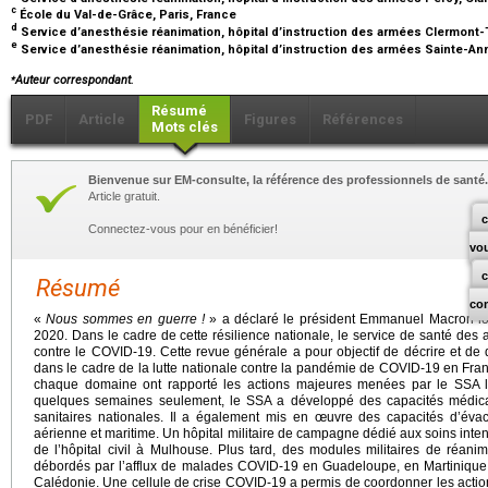
c
École du Val-de-Grâce, Paris, France
d
Service d’anesthésie réanimation, hôpital d’instruction des armées Clermont-
e
Service d’anesthésie réanimation, hôpital d’instruction des armées Sainte-An
⁎
Auteur correspondant.
Résumé
PDF
Article
Figures
Références
Mots clés
Bienvenue sur EM-consulte, la référence des professionnels de santé.
Article gratuit.
c
Connectez-vous pour en bénéficier!
vo
Résumé
co
«
Nous sommes en guerre !
» a déclaré le président Emmanuel Macron lor
2020. Dans le cadre de cette résilience nationale, le service de santé des
contre le COVID-19. Cette revue générale a pour objectif de décrire et de 
dans le cadre de la lutte nationale contre la pandémie de COVID-19 en Franc
chaque domaine ont rapporté les actions majeures menées par le SSA
quelques semaines seulement, le SSA a développé des capacités médi
sanitaires nationales. Il a également mis en œuvre des capacités d’évac
aérienne et maritime. Un hôpital militaire de campagne dédié aux soins inte
de l’hôpital civil à Mulhouse. Plus tard, des modules militaires de réanim
débordés par l’afflux de malades COVID-19 en Guadeloupe, en Martinique
Calédonie. Une cellule de crise COVID-19 a permis de coordonner les actio