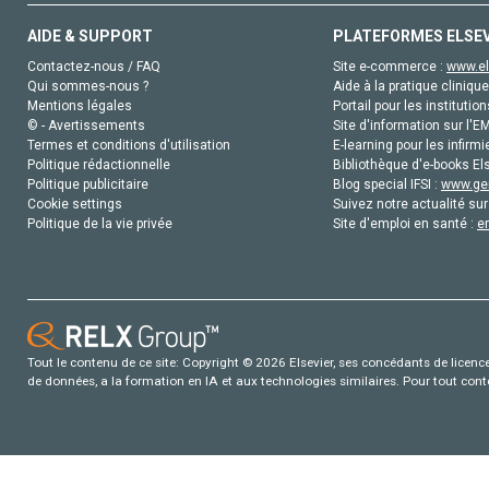
AIDE & SUPPORT
PLATEFORMES ELSE
Contactez-nous / FAQ
Site e-commerce :
www.el
Qui sommes-nous ?
Aide à la pratique clinique
Mentions légales
Portail pour les institution
© - Avertissements
Site d'information sur l'E
Termes et conditions d'utilisation
E-learning pour les infirmi
Politique rédactionnelle
Bibliothèque d'e-books Els
Politique publicitaire
Blog special IFSI :
www.gen
Cookie settings
Suivez notre actualité sur
Politique de la vie privée
Site d'emploi en santé :
e
Tout le contenu de ce site: Copyright © 2026 Elsevier, ses concédants de licence e
de données, a la formation en IA et aux technologies similaires. Pour tout con