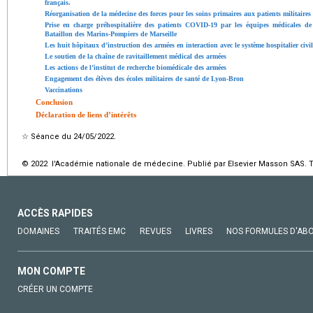
français.
Réorganisation de la médecine des forces pour les soins primaires aux patients militaires 
Prise en charge préhospitalière des patients COVID-19 par les équipes médicales d
Bataillon des Marins-Pompiers de Marseille
Les huit hôpitaux d’instruction des armées en interaction avec le système hospitalier civil
Le soutien de la chaîne de ravitaillement médical des armées
Les actions de l’institut de recherche biomédicale des armées
Engagement des élèves des écoles militaires de santé de Lyon-Bron
Vaccinations
Conclusion
Déclaration de liens d’intérêts
☆
Séance du 24/05/2022.
© 2022 l'Académie nationale de médecine. Publié par Elsevier Masson SAS. To
ACCÈS RAPIDES
DOMAINES
TRAITÉS EMC
REVUES
LIVRES
NOS FORMULES D'AB
MON COMPTE
CRÉER UN COMPTE