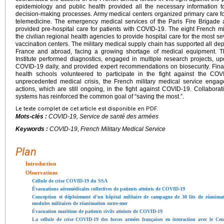
epidemiology and public health provided all the necessary information 
decision-making processes. Army medical centers organized primary care for 
telemedicine. The emergency medical services of the Paris Fire Brigade a
provided pre-hospital care for patients with COVID-19. The eight French mil
the civilian regional health agencies to provide hospital care for the most se
vaccination centers. The military medical supply chain has supported all dep
France and abroad, facing a growing shortage of medical equipment. 
Institute performed diagnostics, engaged in multiple research projects, upd
COVID-19 daily, and provided expert recommendations on biosecurity. Finall
health schools volunteered to participate in the fight against the CO
unprecedented medical crisis, the French military medical service engag
actions, which are still ongoing, in the fight against COVID-19. Collaborat
systems has reinforced the common goal of “saving the most.”.
Le texte complet de cet article est disponible en PDF.
Mots-clés :
COVID-19, Service de santé des armées
Keywords :
COVID-19, French Military Medical Service
Plan
Introduction
Observations
Cellule de crise COVID-19 du SSA
Évacuations aéromédicales collectives de patients atteints de COVID-19
Conception et déploiement d’un hôpital militaire de campagne de 30 lits de réanima
modules militaires de réanimation outre-mer
Évacuation maritime de patients civils atteints de COVID-19
La cellule de crise COVID-19 des forces armées françaises en interaction avec le Cen