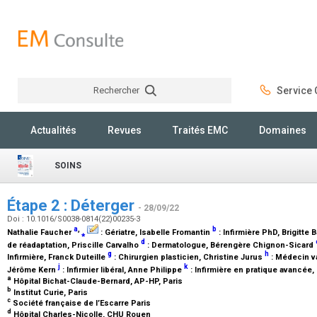
Rechercher
Service C
Rechercher
Actualités
Revues
Traités EMC
Domaines
SOINS
Étape 2 : Déterger
- 28/09/22
Doi : 10.1016/S0038-0814(22)00235-3
a
,
b
Nathalie Faucher
⁎
:
Gériatre
, Isabelle Fromantin
:
Infirmière PhD
, Brigitte 
d
de réadaptation
, Priscille Carvalho
:
Dermatologue
, Bérengère Chignon-Sicard
g
h
Infirmière
, Franck Duteille
:
Chirurgien plasticien
, Christine Jurus
:
Médecin v
j
k
Jérôme Kern
:
Infirmier libéral
, Anne Philippe
:
Infirmière en pratique avancée
,
a
Hôpital Bichat-Claude-Bernard, AP-HP, Paris
b
Institut Curie, Paris
c
Société française de l’Escarre Paris
d
Hôpital Charles-Nicolle, CHU Rouen