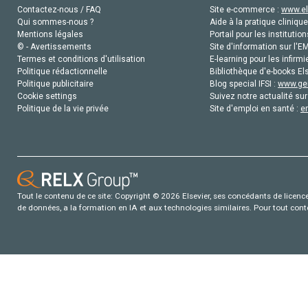
Contactez-nous / FAQ
Site e-commerce :
www.el
Qui sommes-nous ?
Aide à la pratique clinique
Mentions légales
Portail pour les institution
© - Avertissements
Site d'information sur l'E
Termes et conditions d'utilisation
E-learning pour les infirmi
Politique rédactionnelle
Bibliothèque d'e-books Els
Politique publicitaire
Blog special IFSI :
www.gen
Cookie settings
Suivez notre actualité sur
Politique de la vie privée
Site d'emploi en santé :
e
Tout le contenu de ce site: Copyright © 2026 Elsevier, ses concédants de licence e
de données, a la formation en IA et aux technologies similaires. Pour tout con