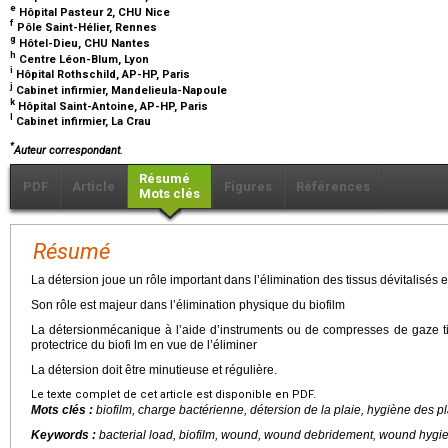
e
Hôpital Pasteur 2, CHU Nice
f
Pôle Saint-Hélier, Rennes
g
Hôtel-Dieu, CHU Nantes
h
Centre Léon-Blum, Lyon
i
Hôpital Rothschild, AP-HP, Paris
j
Cabinet infirmier, Mandelieula-Napoule
k
Hôpital Saint-Antoine, AP-HP, Paris
l
Cabinet infirmier, La Crau
*
Auteur correspondant.
Résumé
PDF
Article
Figures
Références
Mots clés
Résumé
La détersion joue un rôle important dans l’élimination des tissus dévitalisés 
Son rôle est majeur dans l’élimination physique du biofilm
La détersionmécanique à l’aide d’instruments ou de compresses de gaze ti
protectrice du biofi lm en vue de l’éliminer
La détersion doit être minutieuse et régulière.
Le texte complet de cet article est disponible en PDF.
Mots clés :
biofilm, charge bactérienne, détersion de la plaie, hygiène des pl
Keywords :
bacterial load, biofilm, wound, wound debridement, wound hygi