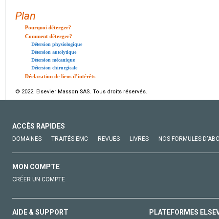
Plan
Pourquoi déterger?
Comment déterger?
Détersion physiologique
Détersion autolytique
Détersion mécanique
Détersion chirurgicale
Déclaration de liens d’intérêts
© 2022 Elsevier Masson SAS. Tous droits réservés.
ACCÈS RAPIDES
DOMAINES
TRAITÉS EMC
REVUES
LIVRES
NOS FORMULES D'AB
MON COMPTE
CRÉER UN COMPTE
AIDE & SUPPORT
PLATEFORMES ELSE