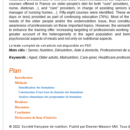
courses offered in France on older people's diet for both “cure” providers, 
nurse, dietician…), and “care” providers, in charge of assisting seniors in 
manager of nursing homes…). Fifty-eight courses were identified. These w
days or less) provided as part of continuing education (76%). Most of the 
needs of the older people and/or the undernutrition issue, thus constitu
awareness of professionals on these important topics. However, the semanti
to enhance the training offer: increasing targeting of professionals working
greater account of the heterogeneity in the aged population and be
psychosocial aspects of meals and not only on nutritional aspects.
Le texte complet de cet article est disponible en PDF.
Mots clés :
Senior, Nutrition, Dénutrition, Aide à domicile, Professionnel de 
Keywords :
Aged, Older adults, Malnutrition, Care-giver, Healthcare profess
Plan
Introduction
Méthode
Identification des formations
Construction d’une base de données des formations
Analyse sémantique des programmes de formation
Résultats
Discussion
Conclusion
Déclaration de liens d’intérêts
© 2022 Société française de nutrition. Publié par Elsevier Masson SAS. Tous d