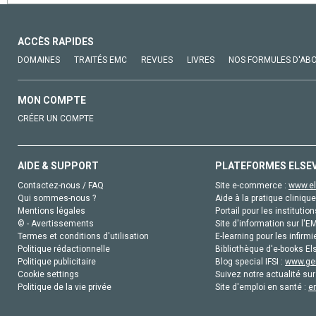
ACCÈS RAPIDES
DOMAINES
TRAITÉS EMC
REVUES
LIVRES
NOS FORMULES D'AB
MON COMPTE
CRÉER UN COMPTE
AIDE & SUPPORT
PLATEFORMES ELSE
Contactez-nous / FAQ
Site e-commerce :
www.el
Qui sommes-nous ?
Aide à la pratique clinique
Mentions légales
Portail pour les institution
© - Avertissements
Site d'information sur l'E
Termes et conditions d'utilisation
E-learning pour les infirmi
Politique rédactionnelle
Bibliothèque d'e-books Els
Politique publicitaire
Blog special IFSI :
www.gen
Cookie settings
Suivez notre actualité sur
Politique de la vie privée
Site d'emploi en santé :
e