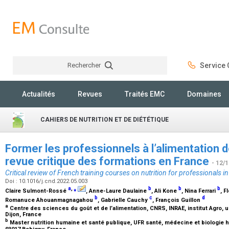
Rechercher
Service C
Rechercher
Actualités
Revues
Traités EMC
Domaines
CAHIERS DE NUTRITION ET DE DIÉTÉTIQUE
Former les professionnels à l’alimentation 
revue critique des formations en France
- 12/
Critical review of French training courses on nutrition for professionals i
Doi : 10.1016/j.cnd.2022.05.003
a
,
⁎
b
b
b
Claire Sulmont-Rossé
, Anne-Laure Daulaine
, Ali Kone
, Nina Ferrari
, F
b
c
d
Romanuce Ahouanmagnagahou
, Gabrielle Cauchy
, François Guillon
a
Centre des sciences du goût et de l’alimentation, CNRS, INRAE, institut Agro,
Dijon, France
b
Master nutrition humaine et santé publique, UFR santé, médecine et biologie 