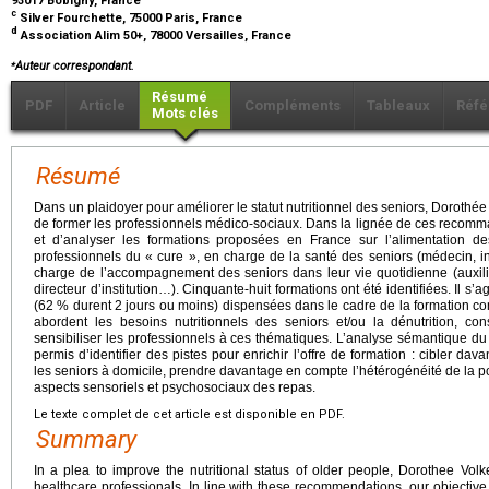
93017 Bobigny, France
c
Silver Fourchette, 75000 Paris, France
d
Association Alim 50+, 78000 Versailles, France
⁎
Auteur correspondant.
Résumé
PDF
Article
Compléments
Tableaux
Réfé
Mots clés
Résumé
Dans un plaidoyer pour améliorer le statut nutritionnel des seniors, Dorothée 
de former les professionnels médico-sociaux. Dans la lignée de ces recommand
et d’analyser les formations proposées en France sur l’alimentation 
professionnels du « cure », en charge de la santé des seniors (médecin, inf
charge de l’accompagnement des seniors dans leur vie quotidienne (auxilia
directeur d’institution…). Cinquante-huit formations ont été identifiées. Il s’
(62 % durent 2
jours ou moins) dispensées dans le cadre de la formation co
abordent les besoins nutritionnels des seniors et/ou la dénutrition, con
sensibiliser les professionnels à ces thématiques. L’analyse sémantique
permis d’identifier des pistes pour enrichir l’offre de formation : cibler d
les seniors à domicile, prendre davantage en compte l’hétérogénéité de la 
aspects sensoriels et psychosociaux des repas.
Le texte complet de cet article est disponible en PDF.
Summary
In a plea to improve the nutritional status of older people, Dorothee Volk
healthcare professionals. In line with these recommendations, our objective 