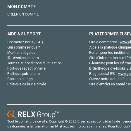
MON COMPTE
CRÉER UN COMPTE
AIDE & SUPPORT
PLATEFORMES ELSE
Contactez-nous / FAQ
Site e-commerce :
www.el
Qui sommes-nous ?
Aide à la pratique clinique
Mentions légales
Portail pour les institution
© - Avertissements
Site d'information sur l'E
Termes et conditions d'utilisation
E-learning pour les infirmi
Politique rédactionnelle
Bibliothèque d'e-books Els
Politique publicitaire
Blog special IFSI :
www.gen
Cookie settings
Suivez notre actualité sur
Politique de la vie privée
Site d'emploi en santé :
e
Tout le contenu de ce site: Copyright © 2026 Elsevier, ses concédants de licence e
de données, a la formation en IA et aux technologies similaires. Pour tout con