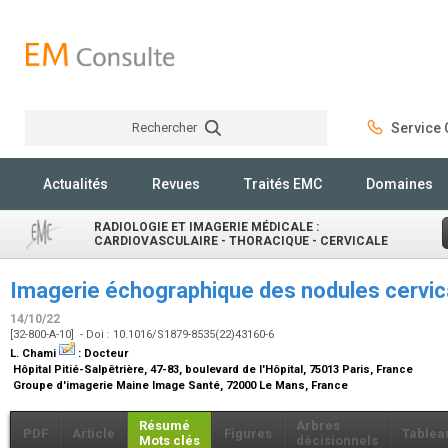
Rechercher
Service C
Rechercher
Actualités
Revues
Traités EMC
Domaines
RADIOLOGIE ET IMAGERIE MÉDICALE :
CARDIOVASCULAIRE - THORACIQUE - CERVICALE
Imagerie échographique des nodules cervic
14/10/22
[32-800-A-10] - Doi : 10.1016/S1879-8535(22)43160-6
L. Chami
:
Docteur
Hôpital Pitié-Salpêtrière, 47-83, boulevard de l'Hôpital, 75013 Paris, France
Groupe d'imagerie Maine Image Santé, 72000 Le Mans, France
Résumé
Arbres
PDF
Article
Figures
Tablea
Mots clés
décisionnels