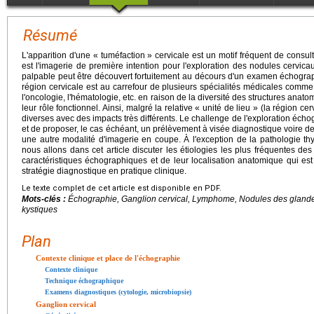
Résumé
L'apparition d'une « tuméfaction » cervicale est un motif fréquent de consul
est l'imagerie de première intention pour l'exploration des nodules cervic
palpable peut être découvert fortuitement au décours d'un examen échogra
région cervicale est au carrefour de plusieurs spécialités médicales comme l
l'oncologie, l'hématologie, etc. en raison de la diversité des structures ana
leur rôle fonctionnel. Ainsi, malgré la relative « unité de lieu » (la région cer
diverses avec des impacts très différents. Le challenge de l'exploration échog
et de proposer, le cas échéant, un prélèvement à visée diagnostique voire de
une autre modalité d'imagerie en coupe. À l'exception de la pathologie thy
nous allons dans cet article discuter les étiologies les plus fréquentes de
caractéristiques échographiques et de leur localisation anatomique qui est
stratégie diagnostique en pratique clinique.
Le texte complet de cet article est disponible en PDF.
Mots-clés :
Échographie, Ganglion cervical, Lymphome, Nodules des glandes
kystiques
Plan
Contexte clinique et place de l'échographie
Contexte clinique
Technique échographique
Examens diagnostiques (cytologie, microbiopsie)
Ganglion cervical