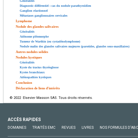
Généralités
Diagnostic différentiel : cas du nodule parathyroïdien
Ganglion réactionnel
Métastases ganglionnaires cervicales
Lymphome
Nodule des glandes salivaires
Généralités
Adénome pléomorphe
Tumeur de Warthin (ou cystadénolymphome)
Nodule malin des glandes salivaires majeures (parotides, glandes sous-maxillaires)
Autres nodules solides
Nodules kystiques
Généralités
Kyste du tractus thyréoglosse
Kystes branchiaux
Adénopathies kystiques
Conclusion
Déclaration de liens d'intérêts
© 2022 Elsevier Masson SAS. Tous droits réservés.
ACCÈS RAPIDES
DOMAINES
TRAITÉS EMC
REVUES
LIVRES
NOS FORMULES D'AB