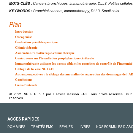
MOTS-CLÉS :
Cancers bronchiques, Immunothérapie, DLL3, Petites cellules
KEYWORDS :
Bronchial cancers, Immunotherapy, DLL3, Small cells
Plan
Introduction
Oncogenèse
Évaluation pré-thérapeutique
Chimiothérapie
Association radiothérapie-chimiothérapie
Controverse sur l’irradiation prophylactique cérébrale
Immunothérapie utilisant les agents ciblant les protéines de contrôle de l’immunité
Ciblage de la voie NOTCH
Autres perspectives : le ciblage des anomalies de réparation des dommages de l’A
Conclusions
Liens d’intérêts
© 2022 SPLF. Publié par Elsevier Masson SAS. Tous droits réservés.. Publ
réservés.
ACCÈS RAPIDES
DOMAINES
TRAITÉS EMC
REVUES
LIVRES
NOS FORMULES D'AB