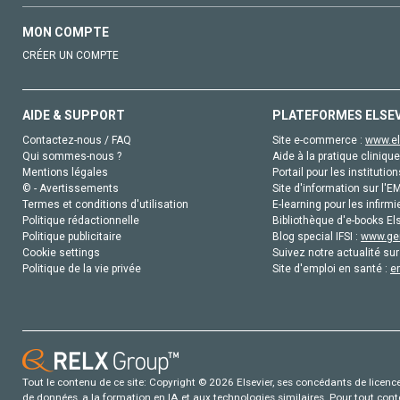
MON COMPTE
CRÉER UN COMPTE
AIDE & SUPPORT
PLATEFORMES ELSE
Contactez-nous / FAQ
Site e-commerce :
www.el
Qui sommes-nous ?
Aide à la pratique clinique
Mentions légales
Portail pour les institution
© - Avertissements
Site d'information sur l'E
Termes et conditions d'utilisation
E-learning pour les infirmi
Politique rédactionnelle
Bibliothèque d'e-books Els
Politique publicitaire
Blog special IFSI :
www.gen
Cookie settings
Suivez notre actualité sur
Politique de la vie privée
Site d'emploi en santé :
e
Tout le contenu de ce site: Copyright © 2026 Elsevier, ses concédants de licence e
de données, a la formation en IA et aux technologies similaires. Pour tout con