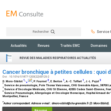
Rechercher
Service C
Rechercher
Actualités
Revues
Traités EMC
Domaines
REVUE DES MALADIES RESPIRATOIRES ACTUALITÉS
Cancer bronchique à petites cellules : quoi 
Doi : 10.1016/S1877-1203(22)00125-2
1
,
2
1
1
3
D. Moro-Sibilot
⁎
, P. Fournel
, E. Berton
, A.-C. Toffart
, J.-L. Pujol
1
Service de pneumologie, Pole Thorax Vaisseaux, CHU Grenoble Alpes, 38700 L
2
Service d’Oncologie Médicale, CHU St Etienne, 42055 Cedex Saint-Etienne, Fr
3
Service Pneumologie, Allergologie et Oncologie thoracique, Hopital Arnaud de 
Montpellier, France
*
Auteur correspondant.
Adresse e-mail
: dmoro-sibilot@chu-grenoble.fr (D. Moro-Sibilot).
Résumé