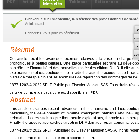
PDF
Article
Tableaux
Références
Mots clés
Bienvenue sur EM-consulte, la référence des professionnels de santé.
Article gratuit.
c
Connectez-vous pour en bénéficier!
vo
Résumé
co
Cet article décrit les avancées récentes relatives à la prise en charge di
bronchiques à petites cellules. Une place particulière est faite au dévelo
contrôle de l’immunité et des nouvelles molécules ciblant DLL3. Il cite aus
explorations préthérapeutiques, de la radiothérapie thoracique, et de l’irradi
pistes de thérapie ciblant les anomalies de réparation des dommages de l’
1877-1203/© 2022 SPLF. Publié par Elsevier Masson SAS. Tous droits réser
Le texte complet de cet article est disponible en PDF.
Abstract
This article describes recent advances in the diagnostic and therapeutic
particularly, the development of immune checkpoint inhibitors and new age
debatable issues such as pre-therapeutic explorations, thoracic radiotherapy
Finally, therapeutic approaches targeting DNA damage repair abnormalities 
1877-1203/© 2022 SPLF. Published by Elsevier Masson SAS. All rights reser
Le texte complet de cet article est disponible en PDF.