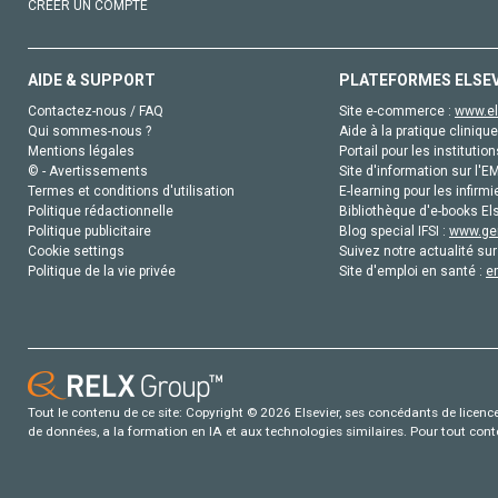
CRÉER UN COMPTE
AIDE & SUPPORT
PLATEFORMES ELSE
Contactez-nous / FAQ
Site e-commerce :
www.el
Qui sommes-nous ?
Aide à la pratique clinique
Mentions légales
Portail pour les institution
© - Avertissements
Site d'information sur l'E
Termes et conditions d'utilisation
E-learning pour les infirmi
Politique rédactionnelle
Bibliothèque d'e-books Els
Politique publicitaire
Blog special IFSI :
www.gen
Cookie settings
Suivez notre actualité sur
Politique de la vie privée
Site d'emploi en santé :
e
Tout le contenu de ce site: Copyright © 2026 Elsevier, ses concédants de licence e
de données, a la formation en IA et aux technologies similaires. Pour tout con