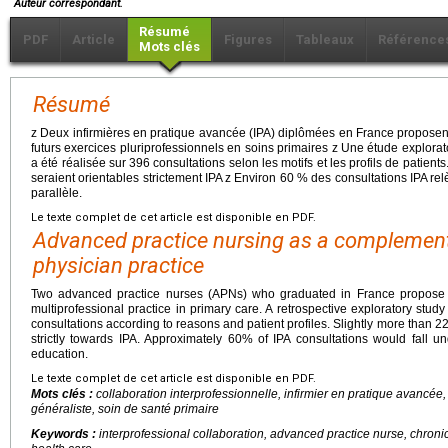
Auteur correspondant.
Résumé
PDF
Article
Figures
Tableaux
Référence
Mots clés
Résumé
z Deux infirmières en pratique avancée (IPA) diplômées en France proposent 
futurs exercices pluriprofessionnels en soins primaires z Une étude explora
a été réalisée sur 396 consultations selon les motifs et les profils de patien
seraient orientables strictement IPA z Environ 60 % des consultations IPA re
parallèle.
Le texte complet de cet article est disponible en PDF.
Advanced practice nursing as a complement
physician practice
Two advanced practice nurses (APNs) who graduated in France propose a f
multiprofessional practice in primary care. A retrospective exploratory stud
consultations according to reasons and patient profiles. Slightly more than 2
strictly towards IPA. Approximately 60% of IPA consultations would fall un
education.
Le texte complet de cet article est disponible en PDF.
Mots clés :
collaboration interprofessionnelle, infirmier en pratique avancé
généraliste, soin de santé primaire
Keywords :
interprofessional collaboration, advanced practice nurse, chronic