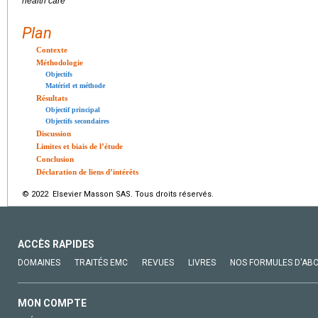
health care
Plan
Contexte
Méthodologie
Objectifs
Matériel et méthode
Résultats
Objectif principal
Objectifs secondaires
Discussion
Limites et biais de l’étude
Conclusion
Déclaration de liens d’intérêts
© 2022 Elsevier Masson SAS. Tous droits réservés.
ACCÈS RAPIDES
DOMAINES
TRAITÉS EMC
REVUES
LIVRES
NOS FORMULES D'AB
MON COMPTE