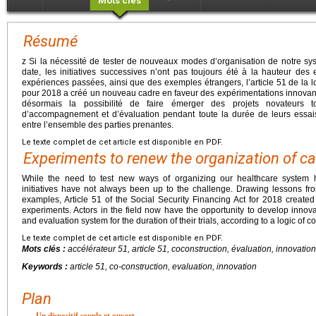
Mots clés
Résumé
z Si la nécessité de tester de nouveaux modes d’organisation de notre s
date, les initiatives successives n’ont pas toujours été à la hauteur de
expériences passées, ainsi que des exemples étrangers, l’article 51 de la l
pour 2018 a créé un nouveau cadre en faveur des expérimentations innovante
désormais la possibilité de faire émerger des projets novateurs t
d’accompagnement et d’évaluation pendant toute la durée de leurs essai
entre l’ensemble des parties prenantes.
Le texte complet de cet article est disponible en PDF.
Experiments to renew the organization of ca
While the need to test new ways of organizing our healthcare system 
initiatives have not always been up to the challenge. Drawing lessons fr
examples, Article 51 of the Social Security Financing Act for 2018 create
experiments. Actors in the field now have the opportunity to develop innova
and evaluation system for the duration of their trials, according to a logic of 
Le texte complet de cet article est disponible en PDF.
Mots clés :
accélérateur 51, article 51, coconstruction, évaluation, innovation
Keywords :
article 51, co-construction, evaluation, innovation
Plan
Un dispositif souple et ouvert