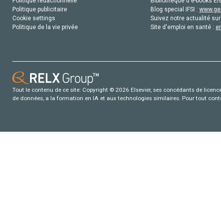
Politique rédactionnelle
Bibliothèque d'e-books Els
Politique publicitaire
Blog special IFSI :
www.gen
Cookie settings
Suivez notre actualité sur
Politique de la vie privée
Site d'emploi en santé :
e
Tout le contenu de ce site: Copyright © 2026 Elsevier, ses concédants de licence e
de données, a la formation en IA et aux technologies similaires. Pour tout con