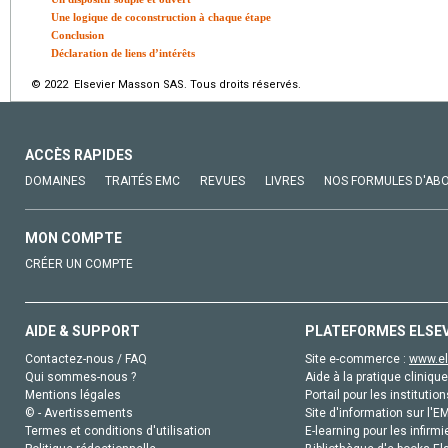
Une logique de coconstruction à chaque étape
Conclusion
Déclaration de liens d’intérêts
© 2022 Elsevier Masson SAS. Tous droits réservés.
ACCÈS RAPIDES
DOMAINES
TRAITÉS EMC
REVUES
LIVRES
NOS FORMULES D'AB
MON COMPTE
CRÉER UN COMPTE
AIDE & SUPPORT
PLATEFORMES ELSE
Contactez-nous / FAQ
Site e-commerce :
www.el
Qui sommes-nous ?
Aide à la pratique clinique
Mentions légales
Portail pour les institution
© - Avertissements
Site d'information sur l'E
Termes et conditions d'utilisation
E-learning pour les infirmi