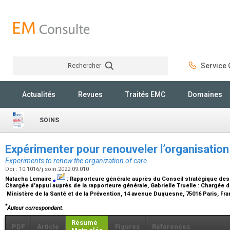
Rechercher
Service C
Rechercher
Actualités
Revues
Traités EMC
Domaines
SOINS
Expérimenter pour renouveler l’organisatio
Experiments to renew the organization of care
Doi : 10.1016/j.soin.2022.09.010
Natacha Lemaire
⁎
:
Rapporteure générale auprès du Conseil stratégique des
Chargée d’appui auprès de la rapporteure générale
, Gabrielle Truelle :
Chargée d
Ministère de la Santé et de la Prévention, 14 avenue Duquesne, 75016 Paris, Fr
*
Auteur correspondant.
Résumé
PDF
Article
Figures
Références