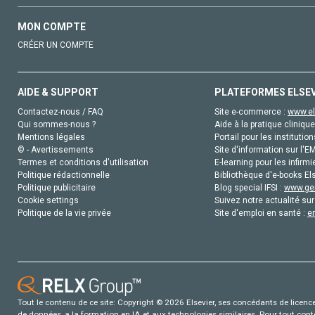
MON COMPTE
CRÉER UN COMPTE
AIDE & SUPPORT
PLATEFORMES ELSE
Contactez-nous / FAQ
Site e-commerce :
www.el
Qui sommes-nous ?
Aide à la pratique clinique
Mentions légales
Portail pour les institution
© - Avertissements
Site d'information sur l'E
Termes et conditions d'utilisation
E-learning pour les infirmi
Politique rédactionnelle
Bibliothèque d'e-books Els
Politique publicitaire
Blog special IFSI :
www.gen
Cookie settings
Suivez notre actualité sur
Politique de la vie privée
Site d'emploi en santé :
e
Tout le contenu de ce site: Copyright © 2026 Elsevier, ses concédants de licence e
de données, a la formation en IA et aux technologies similaires. Pour tout con