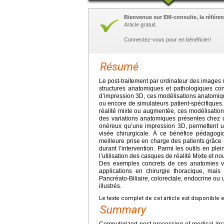
Bienvenue sur EM-consulte, la référen
Article gratuit.
Connectez-vous pour en bénéficier!
Résumé
Le post-traitement par ordinateur des images
structures anatomiques et pathologiques co
d’impression 3D, ces modélisations anatomiq
ou encore de simulateurs patient-spécifiques. 
réalité mixte ou augmentée, ces modélisation
des variations anatomiques présentes chez un
onéreux qu’une impression 3D, permettent u
visée chirurgicale. À ce bénéfice pédagogi
meilleure prise en charge des patients grâce 
durant l’intervention. Parmi les outils en p
l’utilisation des casques de réalité Mixte et n
Des exemples concrets de ces anatomies vir
applications en chirurgie thoracique, mais
Pancréato-Biliaire, colorectale, endocrine ou 
illustrés.
Le texte complet de cet article est disponible 
Summary
Computerized post-processing of medical ima