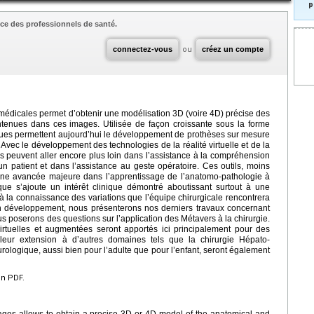
p
ce des professionnels de santé.
connectez-vous
ou
créez un compte
 médicales permet d’obtenir une modélisation 3D (voire 4D) précise des
ntenues dans ces images. Utilisée de façon croissante sous la forme
ues permettent aujourd’hui le développement de prothèses sur mesure
Avec le développement des technologies de la réalité virtuelle et de la
s peuvent aller encore plus loin dans l’assistance à la compréhension
 patient et dans l’assistance au geste opératoire. Ces outils, moins
ne avancée majeure dans l’apprentissage de l’anatomo-pathologie à
que s’ajoute un intérêt clinique démontré aboutissant surtout à une
à la connaissance des variations que l’équipe chirurgicale rencontrera
lein développement, nous présenterons nos derniers travaux concernant
ous poserons des questions sur l’application des Métavers à la chirurgie.
tuelles et augmentées seront apportés ici principalement pour des
 leur extension à d’autres domaines tels que la chirurgie Hépato-
urologique, aussi bien pour l’adulte que pour l’enfant, seront également
en PDF.
ges allows to obtain a precise 3D or 4D model of the anatomical and