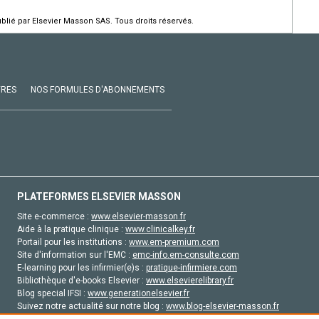
ié par Elsevier Masson SAS. Tous droits réservés.
VRES
NOS FORMULES D'ABONNEMENTS
PLATEFORMES ELSEVIER MASSON
Site e-commerce :
www.elsevier-masson.fr
Aide à la pratique clinique :
www.clinicalkey.fr
Portail pour les institutions :
www.em-premium.com
Site d'information sur l'EMC :
emc-info.em-consulte.com
E-learning pour les infirmier(e)s :
pratique-infirmiere.com
Bibliothèque d'e-books Elsevier :
www.elsevierelibrary.fr
Blog special IFSI :
www.generationelsevier.fr
Suivez notre actualité sur notre blog :
www.blog-elsevier-masson.fr
Site d'emploi en santé :
emploisante.com