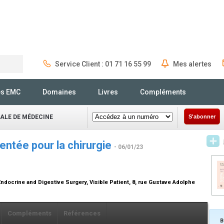
Service Client : 01 71 16 55 99
Mes alertes
Rechercher
és EMC
Domaines
Livres
Compléments
NALE DE MÉDECINE
S'abonner
entée pour la chirurgie
- 06/01/23
ndocrine and Digestive Surgery, Visible Patient, 8, rue Gustave Adolphe
Compléments
Références
B