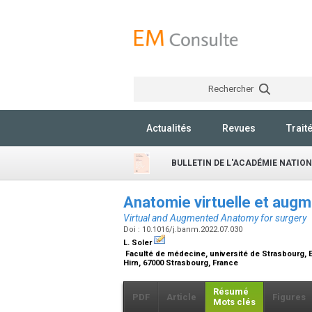
Rechercher
Actualités
Revues
Trait
BULLETIN DE L'ACADÉMIE NATIO
Anatomie virtuelle et augm
Virtual and Augmented Anatomy for surgery
Doi : 10.1016/j.banm.2022.07.030
L. Soler
Faculté de médecine, université de Strasbourg, E
Hirn, 67000 Strasbourg, France
Résumé
PDF
Article
Figures
Mots clés