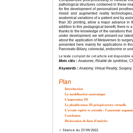
pathological structures contained in these im
for the development of personalized prosthese
mixed and augmented reality technologies
anatomical variations of a patient and by assi
than 3D printing, allow a major advance in t
addition to this pedagogical benefit, there is a
thanks to the knowledge of the variations that
under development, we will present our lates
about the application of Metaverses to surge
presented here mainly for applications in tho
Pancreato-Biliary, colorectal, endocrine or urol
Le texte complet de cet article est disponible 
Mots clés :
Anatomie, Réalité de synthèse, Ch
Keywords :
Anatomy, Virtual Reality, Surgery
Plan
Introduction
La modélisation anatomique
L’impression 3D
La planification 3D préopératoire virtuelle
L’avenir espéré et attendu : l’anatomie augmen
Conclusion
Déclaration de liens d’intérêts
☆
Séance du 27/09/2022.