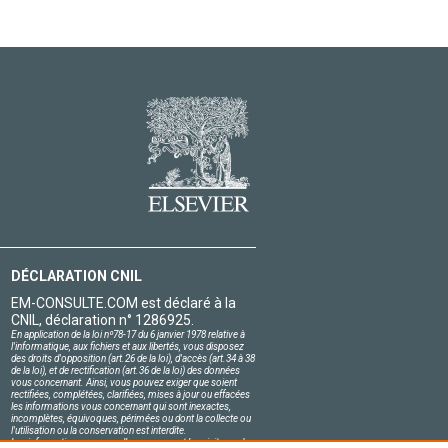
DÉCLARATION CNIL
EM-CONSULTE.COM est déclaré à la
CNIL, déclaration n° 1286925.
En application de la loi nº78-17 du 6 janvier 1978 relative à
l'informatique, aux fichiers et aux libertés, vous disposez
des droits d'opposition (art.26 de la loi), d'accès (art.34 à 38
de la loi), et de rectification (art.36 de la loi) des données
vous concernant. Ainsi, vous pouvez exiger que soient
rectifiées, complétées, clarifiées, mises à jour ou effacées
les informations vous concernant qui sont inexactes,
incomplètes, équivoques, périmées ou dont la collecte ou
l'utilisation ou la conservation est interdite.
Les informations personnelles concernant les visiteurs de