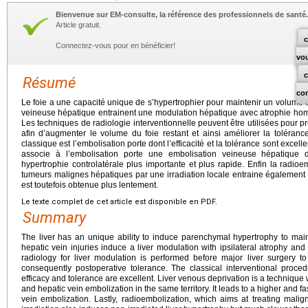
Bienvenue sur EM-consulte, la référence des professionnels de santé.
Article gratuit.
c
Connectez-vous pour en bénéficier!
vo
Résumé
co
Le foie a une capacité unique de s’hypertrophier pour maintenir un volume co
veineuse hépatique entrainent une modulation hépatique avec atrophie homol
Les techniques de radiologie interventionnelle peuvent être utilisées pour 
afin d’augmenter le volume du foie restant et ainsi améliorer la toléranc
classique est l’embolisation porte dont l’efficacité et la tolérance sont exce
associe à l’embolisation porte une embolisation veineuse hépatique d
hypertrophie controlatérale plus importante et plus rapide. Enfin la radioem
tumeurs malignes hépatiques par une irradiation locale entraine également 
est toutefois obtenue plus lentement.
Le texte complet de cet article est disponible en PDF.
Summary
The liver has an unique ability to induce parenchymal hypertrophy to mainta
hepatic vein injuries induce a liver modulation with ipsilateral atrophy and 
radiology for liver modulation is performed before major liver surgery t
consequently postoperative tolerance. The classical interventional proce
efficacy and tolerance are excellent. Liver venous deprivation is a techniqu
and hepatic vein embolization in the same territory. It leads to a higher and fa
vein embolization. Lastly, radioembolization, which aims at treating malig