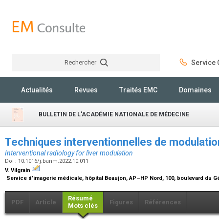
Rechercher
Service C
Rechercher
Actualités
Revues
Traités EMC
Domaines
BULLETIN DE L'ACADÉMIE NATIONALE DE MÉDECINE
Techniques interventionnelles de modulati
Interventional radiology for liver modulation
Doi : 10.1016/j.banm.2022.10.011
V. Vilgrain
Service d’imagerie médicale, hôpital Beaujon, AP–HP Nord, 100, boulevard du Gé
Résumé
PDF
Article
Figures
Références
Mots clés