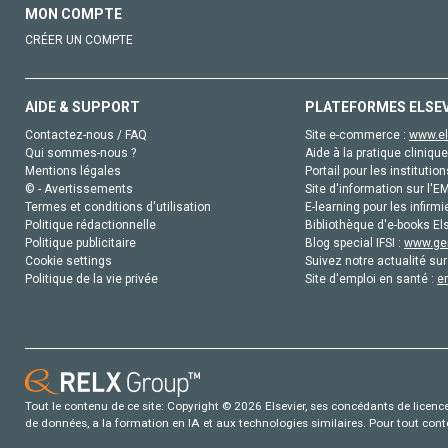
MON COMPTE
CRÉER UN COMPTE
AIDE & SUPPORT
PLATEFORMES ELSE
Contactez-nous / FAQ
Site e-commerce :
www.el
Qui sommes-nous ?
Aide à la pratique clinique
Mentions légales
Portail pour les institution
© - Avertissements
Site d'information sur l'E
Termes et conditions d'utilisation
E-learning pour les infirmi
Politique rédactionnelle
Bibliothèque d'e-books Els
Politique publicitaire
Blog special IFSI :
www.gen
Cookie settings
Suivez notre actualité sur
Politique de la vie privée
Site d'emploi en santé :
e
Tout le contenu de ce site: Copyright © 2026 Elsevier, ses concédants de licence e
de données, a la formation en IA et aux technologies similaires. Pour tout con