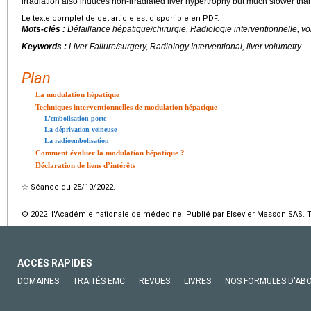
irradiation also induces non-irradiated liver hypertrophy but much slower than
Le texte complet de cet article est disponible en PDF.
Mots-clés :
Défaillance hépatique/chirurgie, Radiologie interventionnelle, v
Keywords :
Liver Failure/surgery, Radiology Interventional, liver volumetry
Plan
La modulation hépatique
Techniques interventionnelles de modulation hépatique
L’embolisation porte
La déprivation veineuse
La radioembolisation
Comment évaluer la modulation hépatique ?
Déclaration de liens d’intérêts
☆
Séance du 25/10/2022.
© 2022 l'Académie nationale de médecine. Publié par Elsevier Masson SAS. To
ACCÈS RAPIDES
DOMAINES
TRAITÉS EMC
REVUES
LIVRES
NOS FORMULES D'AB