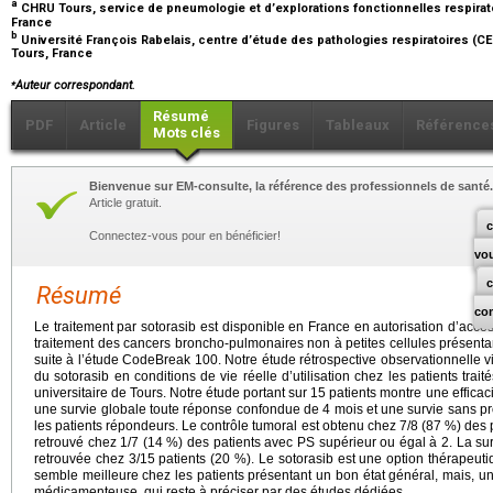
a
CHRU Tours, service de pneumologie et d’explorations fonctionnelles respirato
France
b
Université François Rabelais, centre d’étude des pathologies respiratoires (C
Tours, France
⁎
Auteur correspondant.
Résumé
PDF
Article
Figures
Tableaux
Référence
Mots clés
Bienvenue sur EM-consulte, la référence des professionnels de santé.
Article gratuit.
c
Connectez-vous pour en bénéficier!
vo
Résumé
co
Le traitement par sotorasib est disponible en France en autorisation d’acc
traitement des cancers broncho-pulmonaires non à petites cellules présent
suite à l’étude CodeBreak 100. Notre étude rétrospective observationnelle vise
du sotorasib en conditions de vie réelle d’utilisation chez les patients trait
universitaire de Tours. Notre étude portant sur 15 patients montre une effica
une survie globale toute réponse confondue de 4 mois et une survie sans 
les patients répondeurs. Le contrôle tumoral est obtenu chez 7/8 (87 %) des pa
retrouvé chez 1/7 (14 %) des patients avec PS supérieur ou égal à 2. La su
retrouvée chez 3/15 patients (20 %). Le sotorasib est une option thérapeutiq
semble meilleure chez les patients présentant un bon état général, mais, u
médicamenteuse, qui reste à préciser par des études dédiées.