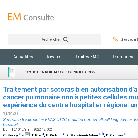
Rechercher
Service C
Rechercher
Actualités
Revues
Traités EMC
Domaines
REVUE DES MALADIES RESPIRATOIRES
Traitement par sotorasib en autorisation d’
cancer pulmonaire non à petites cellules m
expérience du centre hospitalier régional un
14/01/23
Sotorasib treatment in
KRAS G12C
-mutated non-small cell lung cancer: Ex
hospital
Doi : 10.1016/j.rmr.2022.12.002
a
,
⁎
a
a
a
,
b
a
C. Bessy
, T. Blin
, E. Pichon
, S. Marchand-Adam
, D. Carmier