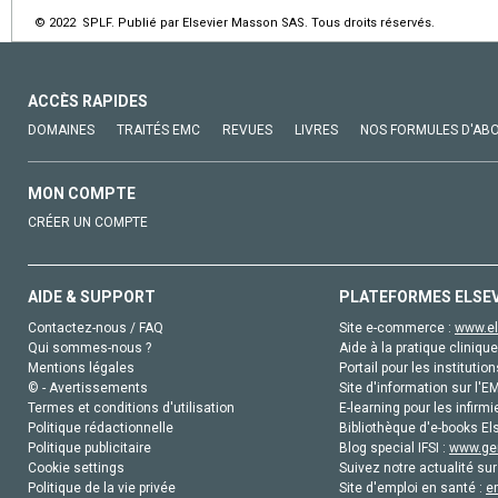
© 2022 SPLF. Publié par Elsevier Masson SAS. Tous droits réservés.
ACCÈS RAPIDES
DOMAINES
TRAITÉS EMC
REVUES
LIVRES
NOS FORMULES D'AB
MON COMPTE
CRÉER UN COMPTE
AIDE & SUPPORT
PLATEFORMES ELSE
Contactez-nous / FAQ
Site e-commerce :
www.el
Qui sommes-nous ?
Aide à la pratique clinique
Mentions légales
Portail pour les institution
© - Avertissements
Site d'information sur l'E
Termes et conditions d'utilisation
E-learning pour les infirmi
Politique rédactionnelle
Bibliothèque d'e-books Els
Politique publicitaire
Blog special IFSI :
www.gen
Cookie settings
Suivez notre actualité sur
Politique de la vie privée
Site d'emploi en santé :
e