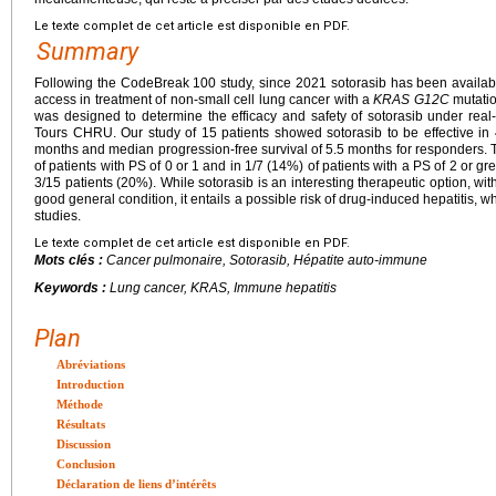
Le texte complet de cet article est disponible en PDF.
Summary
Following the CodeBreak 100 study, since 2021 sotorasib has been available
access in treatment of non-small cell lung cancer with a
KRAS G12C
mutatio
was designed to determine the efficacy and safety of sotorasib under real-li
Tours CHRU. Our study of 15 patients showed sotorasib to be effective in 4
months and median progression-free survival of 5.5 months for responders. 
of patients with PS of 0 or 1 and in 1/7 (14%) of patients with a PS of 2 or gr
3/15 patients (20%). While sotorasib is an interesting therapeutic option, with
good general condition, it entails a possible risk of drug-induced hepatitis, 
studies.
Le texte complet de cet article est disponible en PDF.
Mots clés :
Cancer pulmonaire, Sotorasib, Hépatite auto-immune
Keywords :
Lung cancer, KRAS, Immune hepatitis
Plan
Abréviations
Introduction
Méthode
Résultats
Discussion
Conclusion
Déclaration de liens d’intérêts