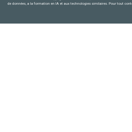
de données, a la formation en IA et aux technologies similaires. Pour tout con