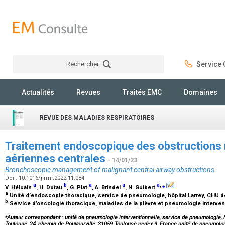
Rechercher
Service C
Rechercher
Actualités
Revues
Traités EMC
Domaines
REVUE DES MALADIES RESPIRATOIRES
Traitement endoscopique des obstructions 
aériennes centrales
- 14/01/23
Bronchoscopic management of malignant central airway obstructions
Doi : 10.1016/j.rmr.2022.11.084
a
b
a
a
a
,
⁎
V. Héluain
, H. Dutau
, G. Plat
, A. Brindel
, N. Guibert
a
Unité d’endoscopie thoracique, service de pneumologie, hôpital Larrey, CHU 
b
Service d’oncologie thoracique, maladies de la plèvre et pneumologie intervent
⁎
Auteur correspondant : unité de pneumologie interventionnelle, service de pneumologie, h
Toulouse, 24, chemin de Pouvourville, 31059 Toulouse cedex 9, France.unité de pneumolog