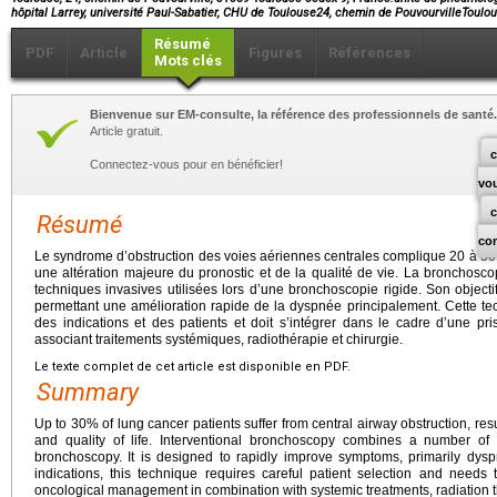
hôpital Larrey, université Paul-Sabatier, CHU de Toulouse24, chemin de PouvourvilleTou
Résumé
PDF
Article
Figures
Références
Mots clés
Bienvenue sur EM-consulte, la référence des professionnels de santé.
Article gratuit.
c
Connectez-vous pour en bénéficier!
vo
Résumé
co
Le syndrome d’obstruction des voies aériennes centrales complique 20 à 30
une altération majeure du pronostic et de la qualité de vie. La bronchoscop
techniques invasives utilisées lors d’une bronchoscopie rigide. Son object
permettant une amélioration rapide de la dyspnée principalement. Cette te
des indications et des patients et doit s’intégrer dans le cadre d’une p
associant traitements systémiques, radiothérapie et chirurgie.
Le texte complet de cet article est disponible en PDF.
Summary
Up to 30% of lung cancer patients suffer from central airway obstruction, resu
and quality of life. Interventional bronchoscopy combines a number of 
bronchoscopy. It is designed to rapidly improve symptoms, primarily dysp
indications, this technique requires careful patient selection and needs
oncological management in combination with systemic treatments, radiation 