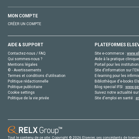
MON COMPTE
CRÉER UN COMPTE
AIDE & SUPPORT
PLATEFORMES ELSE
Contactez-nous / FAQ
Site e-commerce :
www.el
Qui sommes-nous ?
Aide à la pratique clinique
Mentions légales
Portail pour les institution
© - Avertissements
Site d'information sur l'E
Termes et conditions d'utilisation
E-learning pour les infirmi
Politique rédactionnelle
Bibliothèque d'e-books Els
Politique publicitaire
Blog special IFSI :
www.gen
Cookie settings
Suivez notre actualité sur
Politique de la vie privée
Site d'emploi en santé :
e
Tout le contenu de ce site: Copyright © 2026 Elsevier, ses concédants de licence e