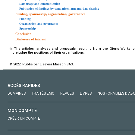
Data usage and communication
Publication of findings by comparison arm and data sharing
Funding, sponsorship, organization, governance
Funding
Organization and governance
Sponsorship
Conclusion
Disclosure of interest
☆
The articles, analyses and proposals resulting from the Giens Worksh
prejudge the positions of their organisations.
© 2022 Publié par Elsevier Masson SAS.
ACCÈS RAPIDES
DOMAINES
TRAITÉS EMC
REVUES
LIVRES
NOS FORMULES D'AB
MON COMPTE
CRÉER UN COMPTE