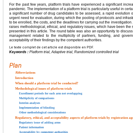
For the past few years, platform trials have experienced a significant incr
pandemic. The implementation of a platform trial is particularly useful in certa
a significant number of drug candidates to be assessed, a rapid evolution of
urgent need for evaluation, during which the pooling of protocols and infras
to be enrolled, the costs, and the deadlines for carrying out the investigation. 
raises methodological, ethical, and regulatory issues, which have been the 
presented in this article. The round table was also an opportunity to discus
management related to the multiplicity of partners, funding, and govern
acceptability of their findings by the competent authorities.
Le texte complet de cet article est disponible en PDF.
Keywords :
Platform trial, Adaptive trial, Randomized controlled trial
Plan
Abbreviations
Introduction
When should a platform trial be conducted?
Methodological issues of platform trials
Enrollment periods for each arm not overlapping
Multiplicity of comparisons
Interim analyses
Implementation of blinding
Other methodological considerations
Regulatory, ethical, and acceptability aspects of platform trials by registration ag
Regulatory issue of adding arms
Patient information
Acceptability by competent authorities