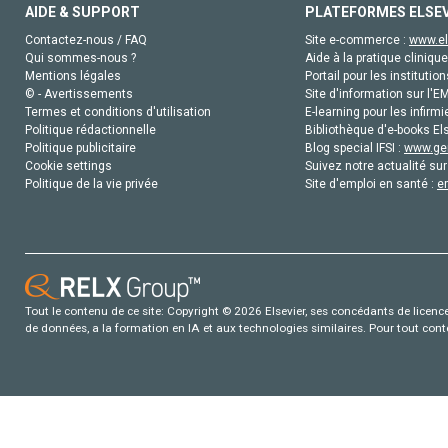
AIDE & SUPPORT
PLATEFORMES ELSE
Contactez-nous / FAQ
Site e-commerce :
www.el
Qui sommes-nous ?
Aide à la pratique clinique
Mentions légales
Portail pour les institution
© - Avertissements
Site d'information sur l'E
Termes et conditions d'utilisation
E-learning pour les infirmi
Politique rédactionnelle
Bibliothèque d'e-books Els
Politique publicitaire
Blog special IFSI :
www.gen
Cookie settings
Suivez notre actualité sur
Politique de la vie privée
Site d'emploi en santé :
e
Tout le contenu de ce site: Copyright © 2026 Elsevier, ses concédants de licence e
de données, a la formation en IA et aux technologies similaires. Pour tout con