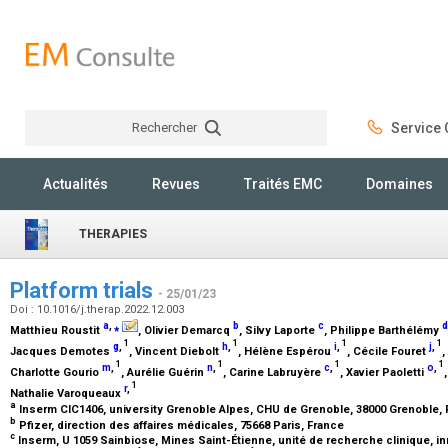
Rechercher
Service C
Rechercher
Actualités
Revues
Traités EMC
Domaines
THERAPIES
Platform trials
- 25/01/23
Doi : 10.1016/j.therap.2022.12.003
a
,
⁎
b
c
d
Matthieu Roustit
, Olivier Demarcq
, Silvy Laporte
, Philippe Barthélémy
1
1
1
1
g
,
h
,
i
,
j
,
Jacques Demotes
, Vincent Diebolt
, Hélène Espérou
, Cécile Fouret
,
1
1
1
1
m
,
n
,
c
,
o
,
Charlotte Gourio
, Aurélie Guérin
, Carine Labruyère
, Xavier Paoletti
1
r
,
Nathalie Varoqueaux
a
Inserm CIC1406, university Grenoble Alpes, CHU de Grenoble, 38000 Grenoble,
b
Pfizer, direction des affaires médicales, 75668 Paris, France
c
Inserm, U 1059 Sainbiose, Mines Saint-Étienne, unité de recherche clinique, in