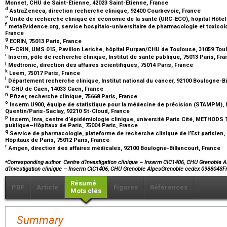
Monnet, CHU de Saint-Étienne, 42023 Saint-Étienne, France
d
AstraZeneca, direction recherche clinique, 92400 Courbevoie, France
e
Unité de recherche clinique en économie de la santé (URC-ECO), hôpital Hôtel
f
metaEvidence.org, service hospitalo-universitaire de pharmacologie et toxicolo
France
g
ECRIN, 75013 Paris, France
h
F-CRIN, UMS 015, Pavillon Leriche, hôpital Purpan/CHU de Toulouse, 31059 To
i
Inserm, pôle de recherche clinique, Institut de santé publique, 75013 Paris, Fr
j
Medtronic, direction des affaires scientifiques, 75014 Paris, France
k
Leem, 75017 Paris, France
l
Département recherche clinique, Institut national du cancer, 92100 Boulogne-Bi
m
CHU de Caen, 14033 Caen, France
n
Pfizer, recherche clinique, 75668 Paris, France
o
Inserm U900, équipe de statistique pour la médecine de précision (STAMPM), Ins
Quentin/Paris-Saclay, 92210 St-Cloud, France
p
Inserm, Inra, centre d’épidémiologie clinique, université Paris Cité, METHOD
publique–Hôpitaux de Paris, 75004 Paris, France
q
Service de pharmacologie, plateforme de recherche clinique de l’Est parisien
Hôpitaux de Paris, 75012 Paris, France
r
Amgen, direction des affaires médicales, 92100 Boulogne-Billancourt, France
⁎
Corresponding author. Centre d’investigation clinique – Inserm CIC1406, CHU Grenoble 
d’investigation clinique – Inserm CIC1406, CHU Grenoble AlpesGrenoble cedex 0938043F
Résumé
PDF
Article
Figures
Références
Mots clés
Summary