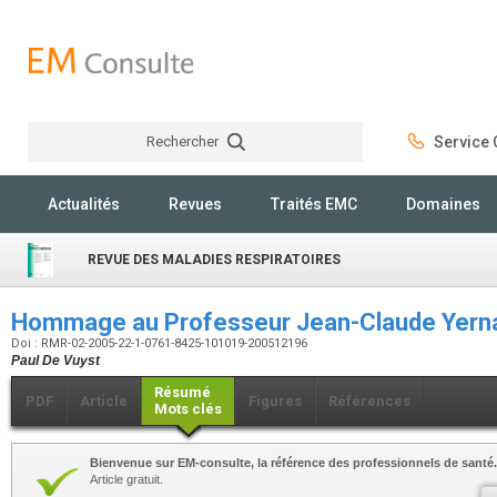
Rechercher
Service C
Rechercher
Actualités
Revues
Traités EMC
Domaines
REVUE DES MALADIES RESPIRATOIRES
Hommage au Professeur Jean-Claude Yern
Doi : RMR-02-2005-22-1-0761-8425-101019-200512196
Paul De Vuyst
Résumé
PDF
Article
Figures
Références
Mots clés
Bienvenue sur EM-consulte, la référence des professionnels de santé.
Article gratuit.