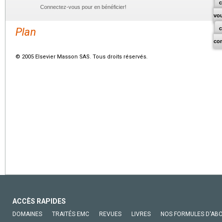
c
Connectez-vous pour en bénéficier!
vo
Plan
co
© 2005 Elsevier Masson SAS. Tous droits réservés.
ACCÈS RAPIDES
DOMAINES
TRAITÉS EMC
REVUES
LIVRES
NOS FORMULES D'AB