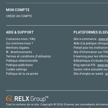
MON COMPTE
CRÉER UN COMPTE
AIDE & SUPPORT
PLATEFORMES ELSE
Contactez-nous / FAQ
Site e-commerce :
www.el
Qui sommes-nous ?
Aide à la pratique clinique
Mentions légales
Portail pour les institution
© - Avertissements
Site d'information sur l'E
Termes et conditions d'utilisation
E-learning pour les infirmi
Politique rédactionnelle
Bibliothèque d'e-books Els
Politique publicitaire
Blog special IFSI :
www.gen
Cookie settings
Suivez notre actualité sur
Politique de la vie privée
Site d'emploi en santé :
e
Tout le contenu de ce site: Copyright © 2026 Elsevier, ses concédants de licence e