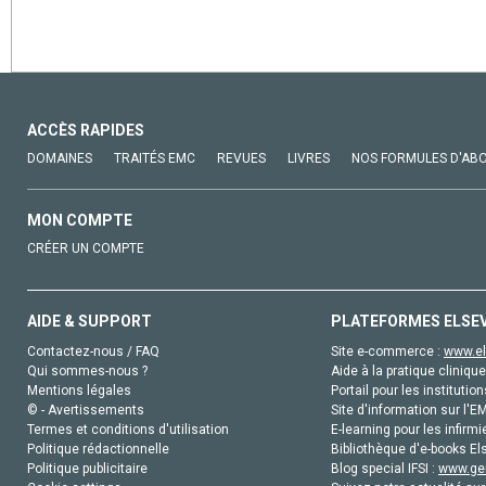
ACCÈS RAPIDES
DOMAINES
TRAITÉS EMC
REVUES
LIVRES
NOS FORMULES D'AB
MON COMPTE
CRÉER UN COMPTE
AIDE & SUPPORT
PLATEFORMES ELSE
Contactez-nous / FAQ
Site e-commerce :
www.el
Qui sommes-nous ?
Aide à la pratique clinique
Mentions légales
Portail pour les institution
© - Avertissements
Site d'information sur l'E
Termes et conditions d'utilisation
E-learning pour les infirmi
Politique rédactionnelle
Bibliothèque d'e-books Els
Politique publicitaire
Blog special IFSI :
www.gen