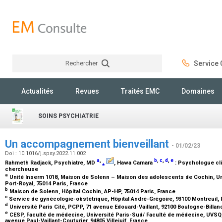
Rechercher
Service C
Rechercher
Actualités
Revues
Traités EMC
Domaines
SOINS PSYCHIATRIE
Un accompagnement bienveillant
- 01/02/23
Doi : 10.1016/j.spsy.2022.11.002
a
,
b
,
c
,
d
,
e
Rahmeth Radjack,
Psychiatre, MD
⁎
, Hawa Camara
:
Psychologue cli
chercheuse
a
Unité Inserm 1018, Maison de Solenn – Maison des adolescents de Cochin, Univ
Port-Royal, 75014 Paris, France
b
Maison de Solenn, Hôpital Cochin, AP-HP, 75014 Paris, France
c
Service de gynécologie-obstétrique, Hôpital André-Grégoire, 93100 Montreuil,
d
Université Paris Cité, PCPP, 71 avenue Edouard-Vaillant, 92100 Boulogne-Billan
e
CESP, Faculté de médecine, Université Paris-Sud/ Faculté de médecine, UVSQ, 
avenue Paul-Vaillant-Couturier, 94805 Villejuif, France