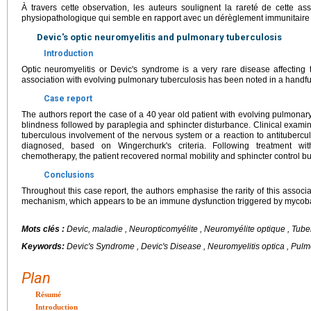
À travers cette observation, les auteurs soulignent la rareté de cette a
physiopathologique qui semble en rapport avec un dérèglement immunitaire in
Devic's optic neuromyelitis and pulmonary tuberculosis
Introduction
Optic neuromyelitis or Devic's syndrome is a very rare disease affecting t
association with evolving pulmonary tuberculosis has been noted in a handful
Case report
The authors report the case of a 40 year old patient with evolving pulmonar
blindness followed by paraplegia and sphincter disturbance. Clinical examin
tuberculous involvement of the nervous system or a reaction to antituber
diagnosed, based on Wingerchurk's criteria. Following treatment with
chemotherapy, the patient recovered normal mobility and sphincter control b
Conclusions
Throughout this case report, the authors emphasise the rarity of this associ
mechanism, which appears to be an immune dysfunction triggered by mycobact
Mots clés :
Devic, maladie , Neuropticomyélite , Neuromyélite optique , Tub
Keywords:
Devic's Syndrome , Devic's Disease , Neuromyelitis optica , Pulm
Plan
Résumé
Introduction