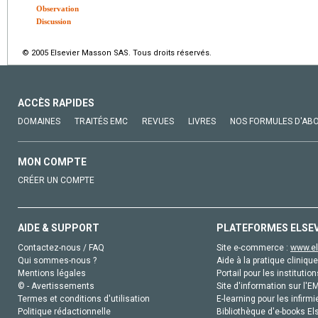
Observation
Discussion
© 2005 Elsevier Masson SAS. Tous droits réservés.
ACCÈS RAPIDES
DOMAINES
TRAITÉS EMC
REVUES
LIVRES
NOS FORMULES D'AB
MON COMPTE
CRÉER UN COMPTE
AIDE & SUPPORT
PLATEFORMES ELSE
Contactez-nous / FAQ
Site e-commerce :
www.el
Qui sommes-nous ?
Aide à la pratique clinique
Mentions légales
Portail pour les institution
© - Avertissements
Site d'information sur l'E
Termes et conditions d'utilisation
E-learning pour les infirmi
Politique rédactionnelle
Bibliothèque d'e-books Els