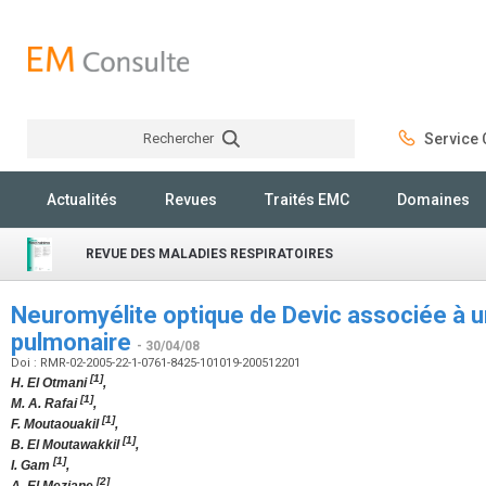
Rechercher
Service C
Rechercher
Actualités
Revues
Traités EMC
Domaines
REVUE DES MALADIES RESPIRATOIRES
Neuromyélite optique de Devic associée à 
pulmonaire
- 30/04/08
Doi : RMR-02-2005-22-1-0761-8425-101019-200512201
[1]
H. El Otmani
,
[1]
M. A. Rafai
,
[1]
F. Moutaouakil
,
[1]
B. El Moutawakkil
,
[1]
I. Gam
,
[2]