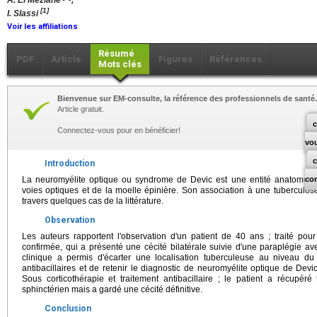
A. El Meziane
,
[1]
I. Slassi
Voir les affiliations
Résumé
PDF
Article
Figures
Références
Mots clés
Bienvenue sur EM-consulte, la référence des professionnels de santé.
Article gratuit.
c
Connectez-vous pour en bénéficier!
vo
Introduction
La neuromyélite optique ou syndrome de Devic est une entité anatomoclin
co
voies optiques et de la moelle épinière. Son association à une tuberculos
travers quelques cas de la littérature.
Observation
Les auteurs rapportent l'observation d'un patient de 40 ans ; traité pou
confirmée, qui a présenté une cécité bilatérale suivie d'une paraplégie av
clinique a permis d'écarter une localisation tuberculeuse au niveau d
antibacillaires et de retenir le diagnostic de neuromyélite optique de Devic
Sous corticothérapie et traitement antibacillaire ; le patient a récupér
sphinctérien mais a gardé une cécité définitive.
Conclusion