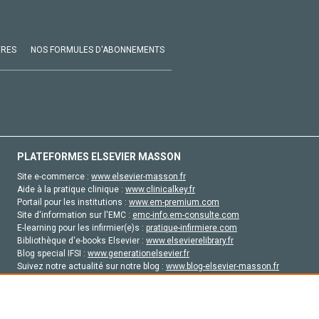
VRES
NOS FORMULES D'ABONNEMENTS
PLATEFORMES ELSEVIER MASSON
Site e-commerce :
www.elsevier-masson.fr
Aide à la pratique clinique :
www.clinicalkey.fr
Portail pour les institutions :
www.em-premium.com
Site d'information sur l'EMC :
emc-info.em-consulte.com
E-learning pour les infirmier(e)s :
pratique-infirmiere.com
Bibliothèque d'e-books Elsevier :
www.elsevierelibrary.fr
Blog special IFSI :
www.generationelsevier.fr
Suivez notre actualité sur notre blog :
www.blog-elsevier-masson.fr
Site d'emploi en santé :
emploisante.com