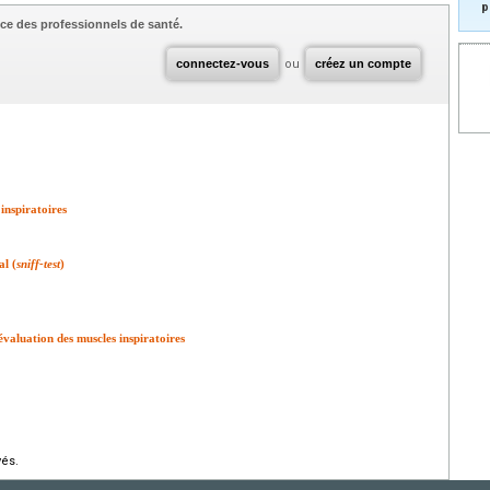
p
ce des professionnels de santé.
connectez-vous
ou
créez un compte
inspiratoires
al (
sniff-test
)
évaluation des muscles inspiratoires
vés.