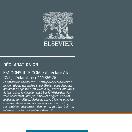
DÉCLARATION CNIL
EM-CONSULTE.COM est déclaré à la
CNIL, déclaration n° 1286925.
En application de la loi nº78-17 du 6 janvier 1978 relative à
l'informatique, aux fichiers et aux libertés, vous disposez
des droits d'opposition (art.26 de la loi), d'accès (art.34 à 38
de la loi), et de rectification (art.36 de la loi) des données
vous concernant. Ainsi, vous pouvez exiger que soient
rectifiées, complétées, clarifiées, mises à jour ou effacées
les informations vous concernant qui sont inexactes,
incomplètes, équivoques, périmées ou dont la collecte ou
l'utilisation ou la conservation est interdite.
Les informations personnelles concernant les visiteurs de
notre site, y compris leur identité, sont confidentielles.
Le responsable du site s'engage sur l'honneur à respecter
les conditions légales de confidentialité applicables en
France et à ne pas divulguer ces informations à des tiers.