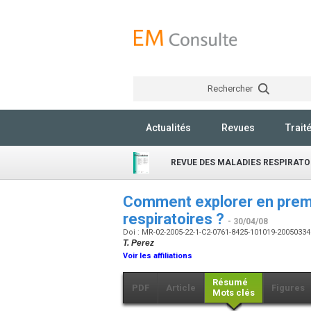
Rechercher
Actualités
Revues
Trait
REVUE DES MALADIES RESPIRATO
Comment explorer en premi
respiratoires ?
- 30/04/08
Doi : MR-02-2005-22-1-C2-0761-8425-101019-2005033
T. Perez
Voir les affiliations
Résumé
PDF
Article
Figures
Mots clés