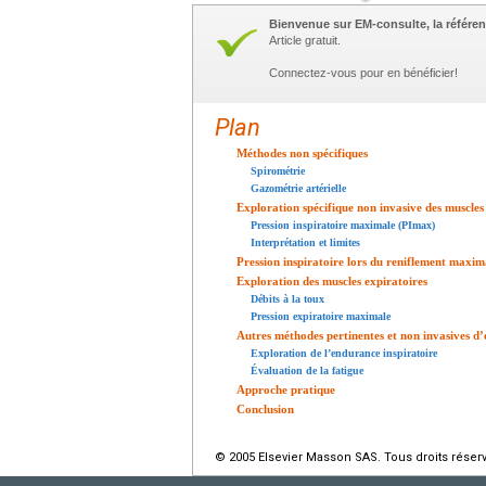
Bienvenue sur EM-consulte, la référen
Article gratuit.
Connectez-vous pour en bénéficier!
Plan
Méthodes non spécifiques
Spirométrie
Gazométrie artérielle
Exploration spécifique non invasive des muscles 
Pression inspiratoire maximale (PImax)
Interprétation et limites
Pression inspiratoire lors du reniflement maxim
Exploration des muscles expiratoires
Débits à la toux
Pression expiratoire maximale
Autres méthodes pertinentes et non invasives d’
Exploration de l’endurance inspiratoire
Évaluation de la fatigue
Approche pratique
Conclusion
© 2005 Elsevier Masson SAS. Tous droits réser