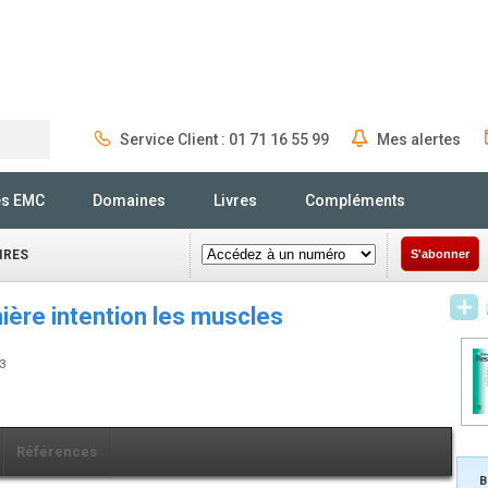
Service Client : 01 71 16 55 99
Mes alertes
Rechercher
és EMC
Domaines
Livres
Compléments
IRES
S'abonner
ère intention les muscles
43
Références
B