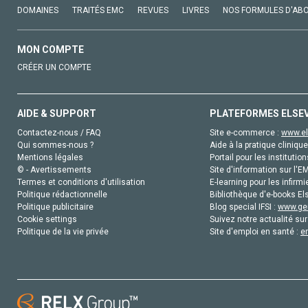
DOMAINES
TRAITÉS EMC
REVUES
LIVRES
NOS FORMULES D'AB
MON COMPTE
CRÉER UN COMPTE
AIDE & SUPPORT
PLATEFORMES ELSE
Contactez-nous / FAQ
Site e-commerce :
www.el
Qui sommes-nous ?
Aide à la pratique clinique
Mentions légales
Portail pour les institution
© - Avertissements
Site d'information sur l'E
Termes et conditions d'utilisation
E-learning pour les infirmi
Politique rédactionnelle
Bibliothèque d'e-books Els
Politique publicitaire
Blog special IFSI :
www.gen
Cookie settings
Suivez notre actualité sur
Politique de la vie privée
Site d'emploi en santé :
e