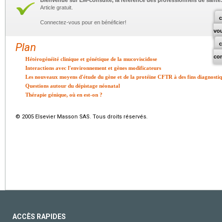
Bienvenue sur EM-consulte, la référence des professionnels de santé.
Article gratuit.
c
Connectez-vous pour en bénéficier!
vo
Plan
co
Hétérogénéité clinique et génétique de la mucoviscidose
Interactions avec l'environnement et gènes modificateurs
Les nouveaux moyens d'étude du gène et de la protéine CFTR à des fins diagnosti
Questions autour du dépistage néonatal
Thérapie génique, où en est-on ?
© 2005 Elsevier Masson SAS. Tous droits réservés.
ACCÈS RAPIDES