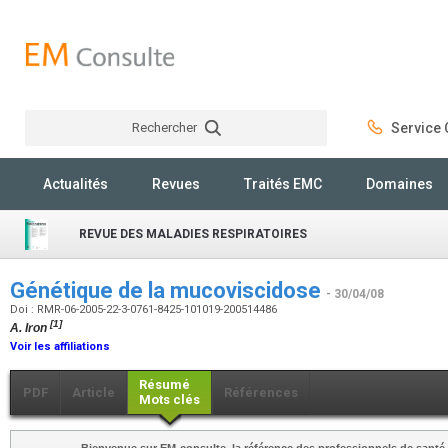
Rechercher
Service C
Rechercher
Actualités
Revues
Traités EMC
Domaines
REVUE DES MALADIES RESPIRATOIRES
Génétique de la mucoviscidose
- 30/04/08
Doi : RMR-06-2005-22-3-0761-8425-101019-200514486
[1]
A. Iron
Voir les affiliations
Résumé
PDF
Article
Références
Mots clés