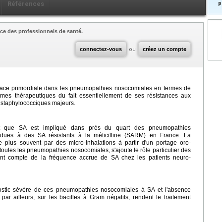
Références
p
ce des professionnels de santé.
connectez-vous
ou
créez un compte
lace primordiale dans les pneumopathies nosocomiales en termes de
mes thérapeutiques du fait essentiellement de ses résistances aux
ntistaphylococciques majeurs.
nt que SA est impliqué dans près du quart des pneumopathies
 dues à des SA résistants à la méticilline (SARM) en France. La
le plus souvent par des micro-inhalations à partir d'un portage oro-
outes les pneumopathies nosocomiales, s'ajoute le rôle particulier des
nt compte de la fréquence accrue de SA chez les patients neuro-
nostic sévère de ces pneumopathies nosocomiales à SA et l'absence
 par ailleurs, sur les bacilles à Gram négatifs, rendent le traitement