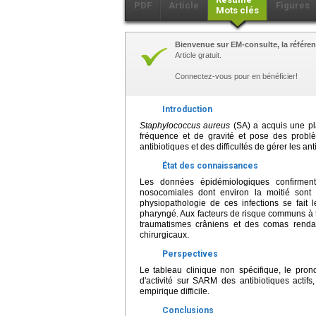
PDF
Article
Figures
Mots clés
Bienvenue sur EM-consulte, la référen
Article gratuit.
Connectez-vous pour en bénéficier!
Introduction
Staphylococcus aureus
(SA) a acquis une p
fréquence et de gravité et pose des problè
antibiotiques et des difficultés de gérer les a
État des connaissances
Les données épidémiologiques confirme
nosocomiales dont environ la moitié sont
physiopathologie de ces infections se fait 
pharyngé. Aux facteurs de risque communs à t
traumatismes crâniens et des comas renda
chirurgicaux.
Perspectives
Le tableau clinique non spécifique, le pro
d'activité sur SARM des antibiotiques actifs,
empirique difficile.
Conclusions