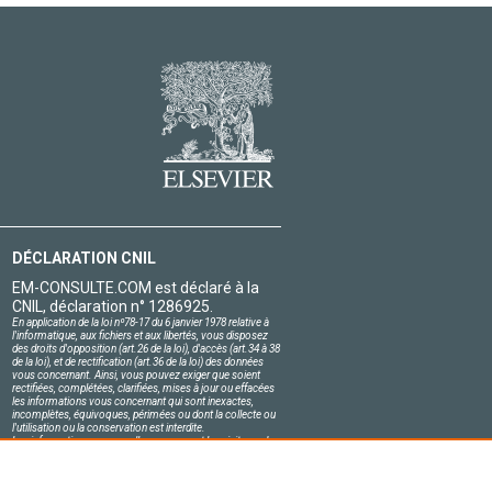
DÉCLARATION CNIL
EM-CONSULTE.COM est déclaré à la
CNIL, déclaration n° 1286925.
En application de la loi nº78-17 du 6 janvier 1978 relative à
l'informatique, aux fichiers et aux libertés, vous disposez
des droits d'opposition (art.26 de la loi), d'accès (art.34 à 38
de la loi), et de rectification (art.36 de la loi) des données
vous concernant. Ainsi, vous pouvez exiger que soient
rectifiées, complétées, clarifiées, mises à jour ou effacées
les informations vous concernant qui sont inexactes,
incomplètes, équivoques, périmées ou dont la collecte ou
l'utilisation ou la conservation est interdite.
Les informations personnelles concernant les visiteurs de
notre site, y compris leur identité, sont confidentielles.
Le responsable du site s'engage sur l'honneur à respecter
les conditions légales de confidentialité applicables en