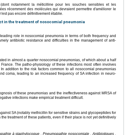
 (dont notamment la méticilline pour les souches sensibles et les
tées récemment des molécules qui devraient permettre d'améliorer le
n'est pas encore définitivement établie.
ct in the treatment of nosocomial pneumonia
leading role in nosocomial pneumonia in terms of both frequency and
mely antibiotic resistance and difficulties in the management of anti-
cated in almost a quarter nosocomial pneumonias, of which about a half
n France. The patho-physiology of these infections most often involves
. In addition to the risk factors common to all nosocomial pneumonias
 and coma, leading to an increased frequency of SA infection in neuro-
 prognosis of these pneumonias and the ineffectiveness against MRSA of
egative infections make empirical treatment difficult.
 against SA (notably methicillin for sensitive strains and glycopeptides for
treatment of these patients, even if their place is not yet definitively
athie à staphylocoque , Pneumopathie nosocomiale , Antibiotiques ,