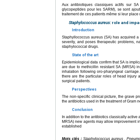
Aux antibiotiques classiques actifs sur SA
glycopeptides pour les SARM), se sont ajou
traitement de ces patients même si leur place 
Staphylococcus aureus:
role and impa
Introduction
Staphyllococcus aureus (SA) has acquired a 
severity, and poses therapeutic problems, na
staphylococcal drugs.
State of the art
Epidemiological data confirm that SA is impli
are due to methicillin resistant SA (MRSA) i
inhalation following oro-pharyngeal carriage
there are the particular roles of head injury
surgical patients.
Perspectives
The non-specific clinical picture, the grave
the antibiotics used in the treatment of Gram n
Conclusion
In addition to the antibiotics classically active
MRSA) new agents may allow improvement in the 
established
Mots clés :
Staphylococcus aureus , Pneumop