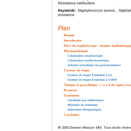
Résistance méthicilline
Keywords:
Staphylococcus aureus , Staphyl
resistance.
Plan
Résumé
Introduction
Place du staphylocoque : données épidémiologi
Physiopathologie
Colonisation oro-pharyngée
Colonisation trachéo-bronchique
Infection bronchique ou parenchymateuse
Facteurs de risque
Facteurs de risque d'infection à SA
Facteurs de risque d'infection à SARM
Clinique et paraclinique : y a-t-il des signes é
Pronostic
Traitement
Sensibilité aux antibiotiques
Modalités du traitement
Indications thérapeutiques
Conclusion
© 2005 Elsevier Masson SAS. Tous droits réser