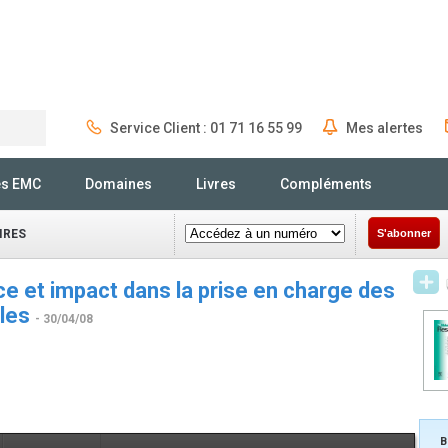
Service Client : 01 71 16 55 99
Mes alertes
Rechercher
és EMC
Domaines
Livres
Compléments
IRES
S'abonner
ce et impact dans la prise en charge des
les
- 30/04/08
B