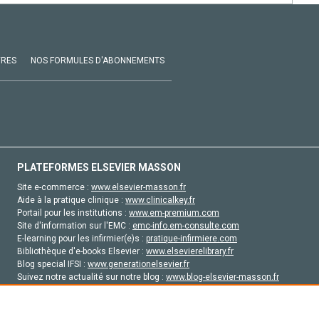
VRES
NOS FORMULES D'ABONNEMENTS
PLATEFORMES ELSEVIER MASSON
Site e-commerce :
www.elsevier-masson.fr
Aide à la pratique clinique :
www.clinicalkey.fr
Portail pour les institutions :
www.em-premium.com
Site d'information sur l'EMC :
emc-info.em-consulte.com
E-learning pour les infirmier(e)s :
pratique-infirmiere.com
Bibliothèque d'e-books Elsevier :
www.elsevierelibrary.fr
Blog special IFSI :
www.generationelsevier.fr
Suivez notre actualité sur notre blog :
www.blog-elsevier-masson.fr
Site d'emploi en santé :
emploisante.com