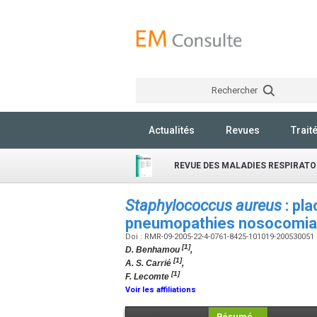
Rechercher
Actualités
Revues
Trait
REVUE DES MALADIES RESPIRATO
Staphylococcus aureus
: pla
pneumopathies nosocomia
Doi : RMR-09-2005-22-4-0761-8425-101019-200530051
[1]
D. Benhamou
,
[1]
A. S. Carrié
,
[1]
F. Lecomte
Voir les affiliations
Résumé