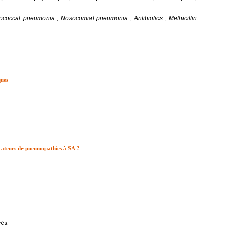
ococcal pneumonia , Nosocomial pneumonia , Antibiotics , Methicillin
ques
vocateurs de pneumopathies à SA ?
vés.