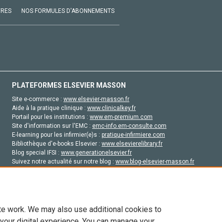
VRES
NOS FORMULES D'ABONNEMENTS
PLATEFORMES ELSEVIER MASSON
Site e-commerce :
www.elsevier-masson.fr
Aide à la pratique clinique :
www.clinicalkey.fr
Portail pour les institutions :
www.em-premium.com
Site d'information sur l'EMC :
emc-info.em-consulte.com
E-learning pour les infirmier(e)s :
pratique-infirmiere.com
Bibliothèque d'e-books Elsevier :
www.elsevierelibrary.fr
Blog special IFSI :
www.generationelsevier.fr
Suivez notre actualité sur notre blog :
www.blog-elsevier-masson.fr
Site d'emploi en santé :
emploisante.com
te work. We may also use additional cookies to
 your digital experience. You can manage your