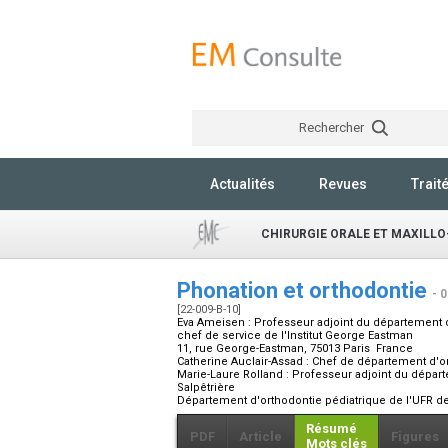
Rechercher
Actualités
Revues
Trait
CHIRURGIE ORALE ET MAXILLO
Phonation et orthodontie
- 
[22-009-B-10]
Eva Ameisen :
Professeur adjoint du département d'
chef de service de l'Institut George Eastman
11, rue George-Eastman, 75013 Paris France
Catherine Auclair-Assad :
Chef de département d'ort
Marie-Laure Rolland :
Professeur adjoint du départ
Salpêtrière
Département d'orthodontie pédiatrique de l'UFR de 
Résumé
PDF
Article
Figures
Mots clés