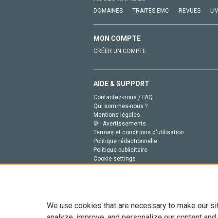
DOMAINES
TRAITÉS EMC
REVUES
LI
MON COMPTE
CRÉER UN COMPTE
AIDE & SUPPORT
Contactez-nous / FAQ
Qui sommes-nous ?
Mentions légales
© - Avertissements
Termes et conditions d'utilisation
Politique rédactionnelle
Politique publicitaire
Cookie settings
Politique de la vie privée
We use cookies that are necessary to make our si
analyze, improve, and personalize our content and