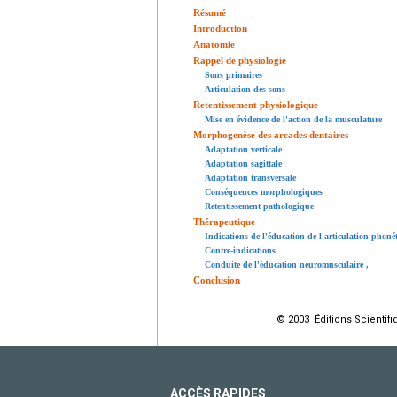
Résumé
Introduction
Anatomie
Rappel de physiologie
Sons primaires
Articulation des sons
Retentissement physiologique
Mise en évidence de l'action de la musculature
Morphogenèse des arcades dentaires
Adaptation verticale
Adaptation sagittale
Adaptation transversale
Conséquences morphologiques
Retentissement pathologique
Thérapeutique
Indications de l'éducation de l'articulation phon
Contre-indications
Conduite de l'éducation neuromusculaire
,
Conclusion
© 2003 Éditions Scientifi
ACCÈS RAPIDES