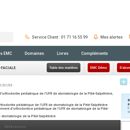
Service Client : 01 71 16 55 99
Mes alertes
Rechercher
és EMC
Domaines
Livres
Compléments
-FACIALE
Table des matières
EMC Démo
S'abon
01/01/03
orthodontie pédiatrique de l'UFR de stomatologie de la Pitié-Salpêtrière,
B
p
hodontie pédiatrique de l'UFR de stomatologie de la Pitié-Salpêtrière
L
ement d'orthodontice pédiatrique de l'UFR de stomatologie de la Pitié-
u
stomatologie de la Pitié-Salpêtrière
Références