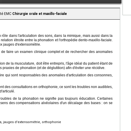
aité EMC
Chirurgie orale et maxillo-faciale
 rôle dans l'articulation des sons, dans la mimique, mais aussi dans la
lation étroite entre la phonation et l'orthopédie dento-maxillo-faciale.
ux jauges d'extensométrie.
ulé, de faire un examen clinique complet et de rechercher des anomalies
on de la musculature, doit être entrepris, l'âge idéal du patient étant de
praxies de phonation (et de déglutition) afin d'éviter une récidive.
aire qui sont responsables des anomalies d'articulation des consonnes,
nt des consultations en orthophonie, ce sont les troubles non audibles,
'articulé.
troubles de la phonation ne signifie pas toujours éducation. Certaines
le sens des compensations alvéolaires d'un décalage des bases : on se
es, jauges d'extensométrie, orthophonie