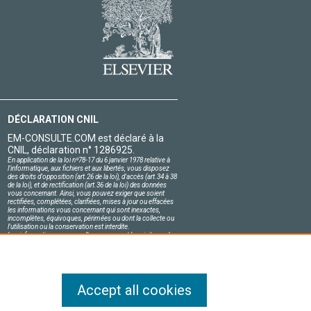
DÉCLARATION CNIL
EM-CONSULTE.COM est déclaré à la
CNIL, déclaration n° 1286925.
En application de la loi nº78-17 du 6 janvier 1978 relative à
l'informatique, aux fichiers et aux libertés, vous disposez
des droits d'opposition (art.26 de la loi), d'accès (art.34 à 38
de la loi), et de rectification (art.36 de la loi) des données
vous concernant. Ainsi, vous pouvez exiger que soient
rectifiées, complétées, clarifiées, mises à jour ou effacées
les informations vous concernant qui sont inexactes,
incomplètes, équivoques, périmées ou dont la collecte ou
l'utilisation ou la conservation est interdite.
Les informations personnelles concernant les visiteurs de
notre site, y compris leur identité, sont confidentielles.
Le responsable du site s'engage sur l'honneur à respecter
les conditions légales de confidentialité applicables en
France et à ne pas divulguer ces informations à des tiers.
Accept all cookies