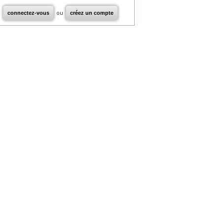
connectez-vous
ou
créez un compte