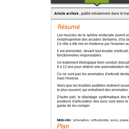
Article archivé
, publié initialement dans le tr
Résumé
Les muscles de la sphère orofaciale jouent un
morphogenèse des arcades dentaires, d'où la re
Ce rôle a été mis en évidence par l'examen a
Il est primordial, devant tout trouble d'artic
fonctionnelles responsables.
Un traitement étiologique bien conduit, éducati
8 à 12 ans pour obtenir une automatisation des 
Ce ne sont pas les anomalies d'articulé dent
mais l'inverse.
Alors que les troubles audibles motivent souve
le plus souvent, qui entraînent des anomalies d
D'autre part, le dépistage systématique des 
positions d'articulation des sons vont dans 
garde de les corriger.
Mots-clés :
phonation, orthodontie, sons, praxi
Plan