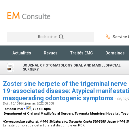
Rechercher
Service C
Rechercher
Actualités
Revues
Traités EMC
Domaines
JOURNAL OF STOMATOLOGY ORAL AND MAXILLOFACIAL
SURGERY
Zoster sine herpete of the trigeminal nerve 
19-associated disease: Atypical manifestat
masquerading odontogenic symptoms
- 08/02/
Doi : 10.1016/j.jormas.2022.08.008
⁎
Tomoaki Imai
, Yusei Fujita
Department of Oral and Maxillofacial Surgery, Toyonaka Municipal Hospital, Toy
⁎
Corresponding author at: 4-14-1 Shibaharatyo, Toyonaka, Osaka 560-8565, Japan.4-14-
Le texte complet de cet article est disponible en PDF.