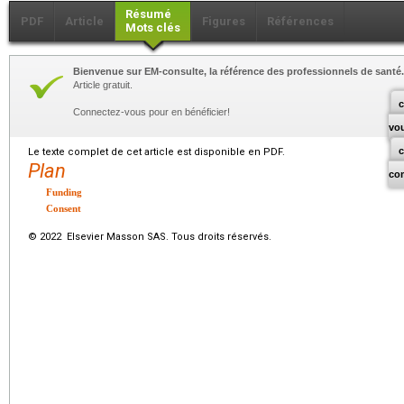
Résumé
PDF
Article
Figures
Références
Mots clés
Bienvenue sur EM-consulte, la référence des professionnels de santé.
Article gratuit.
c
Connectez-vous pour en bénéficier!
vo
Le texte complet de cet article est disponible en PDF.
Plan
co
Funding
Consent
© 2022 Elsevier Masson SAS. Tous droits réservés.