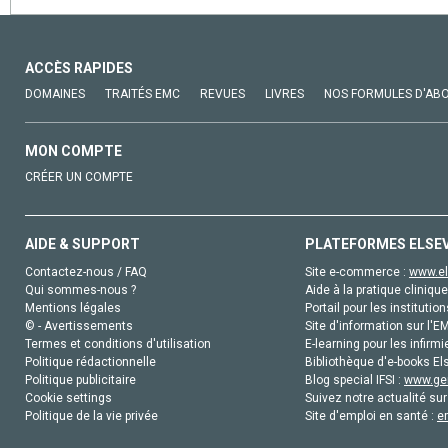
ACCÈS RAPIDES
DOMAINES
TRAITÉS EMC
REVUES
LIVRES
NOS FORMULES D'AB
MON COMPTE
CRÉER UN COMPTE
AIDE & SUPPORT
PLATEFORMES ELSE
Contactez-nous / FAQ
Site e-commerce :
www.el
Qui sommes-nous ?
Aide à la pratique clinique
Mentions légales
Portail pour les institution
© - Avertissements
Site d'information sur l'E
Termes et conditions d'utilisation
E-learning pour les infirmi
Politique rédactionnelle
Bibliothèque d'e-books Els
Politique publicitaire
Blog special IFSI :
www.gen
Cookie settings
Suivez notre actualité sur
Politique de la vie privée
Site d'emploi en santé :
e