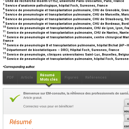
Unité de recherche Inserm U1152, université Paris-Descartes, Paris, France
5
Service d’anatomie pathologique, hôpital Foch, Suresnes, France
6
Service de pneumologie et transplantation pulmonaire, CHU de Grenoble, Gren
7
Service de pneumologie et transplantation pulmonaire, CHU de Marseille, Mars
8
Service de pneumologie et transplantation pulmonaire, CHU de Strasbourg, St
9
Service de pneumologie et transplantation pulmonaire, CHU de Bordeaux, Bor
10
Service de pneumologie et transplantation pulmonaire, CHU de Lyon, Lyon, F
11
Service de pneumologie et transplantation pulmonaire, CHU de Nantes, Nante
12
Service de pneumologie et transplantation pulmonaire, centre chirurgical Ma
France
13
Service de pneumologie B et transplantation pulmonaire, hôpital Bichat (AP–H
14
Département de biostatistiques – DRCI, Hôpital Foch, Suresnes, France
15
Service de pneumologie, cliniques universitaires Saint-Luc, Bruxelles, Belgi
16
Service de pneumologie et transplantation pulmonaire, hôpital Foch, Suresne
⁎
Corresponding author.
Résumé
PDF
Article
Figures
Références
Mots clés
Bienvenue sur EM-consulte, la référence des professionnels de santé.
Article gratuit.
c
Connectez-vous pour en bénéficier!
vo
Résumé
co