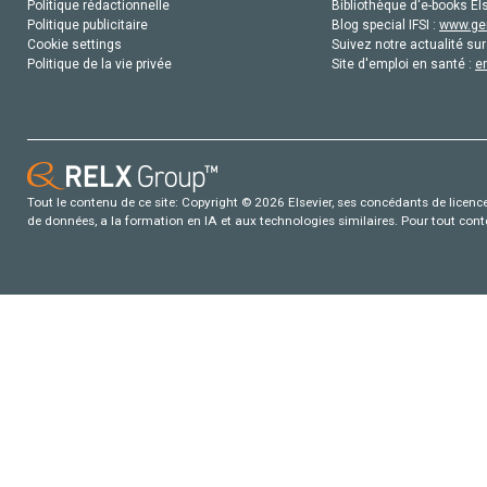
Politique rédactionnelle
Bibliothèque d'e-books Els
Politique publicitaire
Blog special IFSI :
www.gen
Cookie settings
Suivez notre actualité sur
Politique de la vie privée
Site d'emploi en santé :
e
Tout le contenu de ce site: Copyright © 2026 Elsevier, ses concédants de licence e
de données, a la formation en IA et aux technologies similaires. Pour tout con