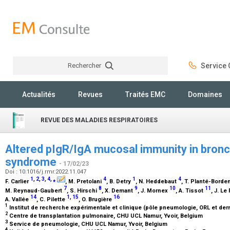
Rechercher
Service C
Rechercher
Actualités
Revues
Traités EMC
Domaines
REVUE DES MALADIES RESPIRATOIRES
Altered pIgR/IgA mucosal immunity in bronch
syndrome
- 17/02/23
Doi : 10.1016/j.rmr.2022.11.047
1
,
2
,
3
,
4
,
⁎
4
1
4
F. Carlier
, M. Pretolani
, B. Detry
, N. Heddebaut
, T. Planté-Bord
7
8
9
10
11
M. Reynaud-Gaubert
, S. Hirschi
, X. Demant
, J. Mornex
, A. Tissot
, J. L
14
1
,
15
16
A. Vallée
, C. Pilette
, O. Brugière
1
Institut de recherche expérimentale et clinique (pôle pneumologie, ORL et der
2
Centre de transplantation pulmonaire, CHU UCL Namur, Yvoir, Belgium
3
Service de pneumologie, CHU UCL Namur, Yvoir, Belgium
4