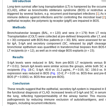
Introduction
Long-term survival after lung transplantation (LT) is hampered by the occurre
(CLAD), either as bronchiolitis obliterans syndrome (BOS) or restrictiv
triggered by several factors, e.g. recurrent post-transplant infections [
1
]. As
immune defence against infections and for controlling the microbial load [
2
epithelial receptor, the polymeric Ig receptor (pIgR) are impaired in BOS.
Methods
Bronchoalveolar lavages (BAL,
n
=
120) and sera (
n
=
179) from LT reci
Transplantation (COLT) were collected at pre-defined timepoints after LT, an
n
=
30) compared with BOS-free patients (
n
=
30). BAL were assessed for se
for IgA, S-IgA and secretory component (SC, released by pIgR cleavage)
bronchiolar epithelium was quantified in transbronchial biopsies from BOS-f
LT recipients (
n
=
12), as well as in end-stage BOS explants (
n
=
15).
Results
S-IgA levels were reduced in BAL from pre-BOS LT recipients versus B
P
<
0.01). Serum IgA levels were similar across the groups, while both SC
recipients (
Fig. 1
B-C; S-IgA: 40.6 vs. 21.2
μg/mL,
P
<
0.05; SC: 156.0 vs. 9
expression was reduced in BOS (
Fig. 1
D-E;
P
<
0.05 vs. BOS-free and pre-B
BOS (
P
<
0.0001 vs. BOS-free and pre-BOS).
Conclusion
These results suggest that the epithelial, secretory IgA system is impaired in B
the functional diagnosis of CLAD. Increased levels of S-IgA and SC in serum 
the lung, reflecting hyperpermeability of the airway barrier. This muco
pathogenesis by reducing immune exclusion of auto/alloantigens, and 
triggers, including recurrent infections.