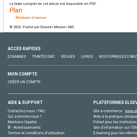
Le texte complet de cet article est disponible en PDF.
Plan
Disclosure of interest
© 2022 Publié par Elsevier Masson SAS.
ACCÈS RAPIDES
DOMAINES
TRAITÉS EMC
REVUES
LIVRES
NOS FORMULES D'AB
MON COMPTE
CRÉER UN COMPTE
AIDE & SUPPORT
PLATEFORMES ELSE
Contactez-nous / FAQ
Site e-commerce :
www.el
Qui sommes-nous ?
Aide à la pratique clinique
Mentions légales
Portail pour les institution
© - Avertissements
Site d'information sur l'E
Termes et conditions d'utilisation
E-learning pour les infirmi