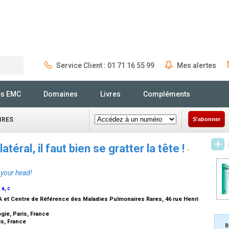
Service Client : 01 71 16 55 99
Mes alertes
Rechercher
és EMC
Domaines
Livres
Compléments
IRES
S'abonner
éral, il faut bien se gratter la tête !
-
 your head!
a
,
c
é
A et Centre de Référence des Maladies Pulmonaires Rares, 46 rue Henri
gie, Paris, France
is, France
B