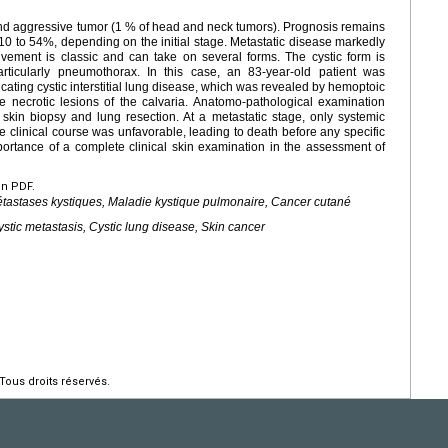
nd aggressive tumor (1 % of head and neck tumors). Prognosis remains
 10 to 54%, depending on the initial stage. Metastatic disease markedly
lvement is classic and can take on several forms. The cystic form is
rticularly pneumothorax. In this case, an 83-year-old patient was
ating cystic interstitial lung disease, which was revealed by hemoptoic
 necrotic lesions of the calvaria. Anatomo-pathological examination
kin biopsy and lung resection. At a metastatic stage, only systemic
e clinical course was unfavorable, leading to death before any specific
mportance of a complete clinical skin examination in the assessment of
en PDF.
astases kystiques, Maladie kystique pulmonaire, Cancer cutané
ic metastasis, Cystic lung disease, Skin cancer
Tous droits réservés.