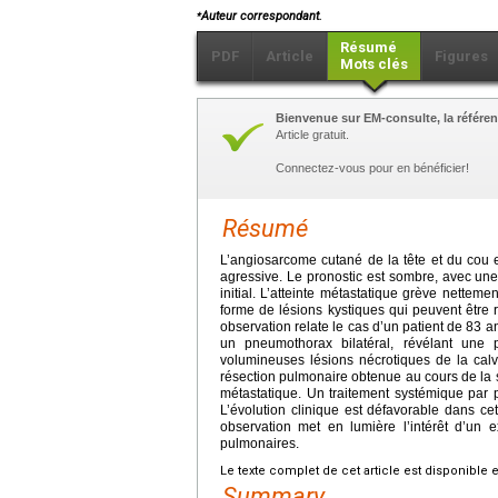
⁎
Auteur correspondant.
Résumé
PDF
Article
Figures
Mots clés
Bienvenue sur EM-consulte, la référen
Article gratuit.
Connectez-vous pour en bénéficier!
Résumé
L’angiosarcome cutané de la tête et du cou 
agressive. Le pronostic est sombre, avec un
initial. L’atteinte métastatique grève netteme
forme de lésions kystiques qui peuvent être 
observation relate le cas d’un patient de 83 
un pneumothorax bilatéral, révélant une p
volumineuses lésions nécrotiques de la cal
résection pulmonaire obtenue au cours de la
métastatique. Un traitement systémique par p
L’évolution clinique est défavorable dans ce
observation met en lumière l’intérêt d’un 
pulmonaires.
Le texte complet de cet article est disponible 
Summary