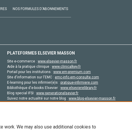
VRES
NOS FORMULES D'ABONNEMENTS
PLATEFORMES ELSEVIER MASSON
Site e-commerce :
www.elsevier-masson.fr
Aide à la pratique clinique :
www.clinicalkey.fr
Portail pour les institutions :
www.em-premium.com
Site d'information sur l'EMC :
emc-info.em-consulte.com
E-learning pour les infirmier(e)s :
pratique-infirmiere.com
Bibliothèque d'e-books Elsevier :
www.elsevierelibrary.fr
Blog special IFSI :
www.generationelsevier.fr
Suivez notre actualité sur notre blog :
www.blog-elsevier-masson.fr
Site d'emploi en santé :
emploisante.com
te work. We may also use additional cookies to