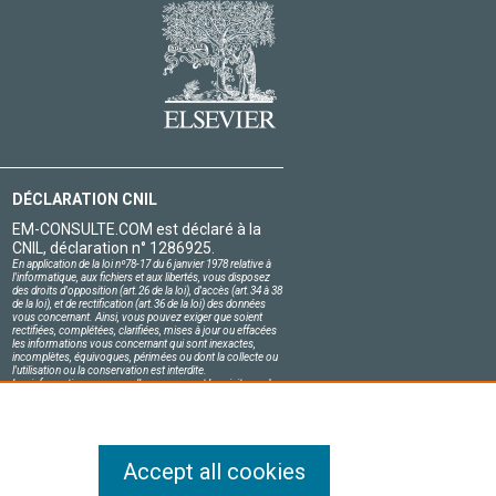
DÉCLARATION CNIL
EM-CONSULTE.COM est déclaré à la
CNIL, déclaration n° 1286925.
En application de la loi nº78-17 du 6 janvier 1978 relative à
l'informatique, aux fichiers et aux libertés, vous disposez
des droits d'opposition (art.26 de la loi), d'accès (art.34 à 38
de la loi), et de rectification (art.36 de la loi) des données
vous concernant. Ainsi, vous pouvez exiger que soient
rectifiées, complétées, clarifiées, mises à jour ou effacées
les informations vous concernant qui sont inexactes,
incomplètes, équivoques, périmées ou dont la collecte ou
l'utilisation ou la conservation est interdite.
Les informations personnelles concernant les visiteurs de
notre site, y compris leur identité, sont confidentielles.
Le responsable du site s'engage sur l'honneur à respecter
les conditions légales de confidentialité applicables en
France et à ne pas divulguer ces informations à des tiers.
Accept all cookies