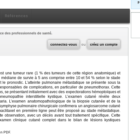
p
Références
ce des professionnels de santé.
connectez-vous
ou
créez un compte
est une tumeur rare (1 % des tumeurs de cette région anatomique) et
e médiane de survie à 5 ans comprise entre 10 et 54 % selon le stade
nt le pronostic. L’atteinte pulmonaire métastatique se présente sous la
responsables de complications, en particulier de pneumothorax. Cette
ans, se présentant initialement avec des expectorations hémoptoïques et
neumopathie interstitielle kystique. L’examen cutané révèle deux
varia. L’examen anatomopathologique de la biopsie cutanée et de la
 symphyse pulmonaire chirurgicale confirmera un angiosarcome cutané
aclitaxel en première ligne peut être proposé au stade métastatique.
tte observation, avec un décès avant tout traitement spécifique. Cette
examen clinique cutané complet dans le bilan de lésions kystiques
en PDF.