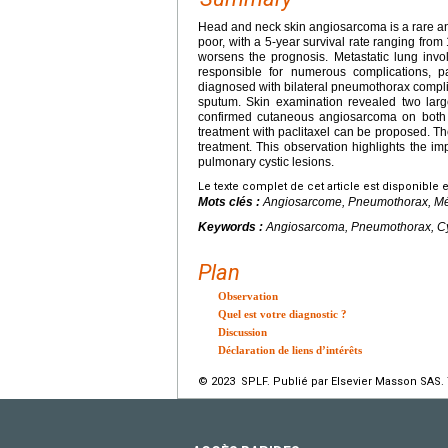
Head and neck skin angiosarcoma is a rare a
poor, with a 5-year survival rate ranging from
worsens the prognosis. Metastatic lung invo
responsible for numerous complications, pa
diagnosed with bilateral pneumothorax complic
sputum. Skin examination revealed two large
confirmed cutaneous angiosarcoma on both s
treatment with paclitaxel can be proposed. Th
treatment. This observation highlights the i
pulmonary cystic lesions.
Le texte complet de cet article est disponible 
Mots clés :
Angiosarcome, Pneumothorax, Mét
Keywords :
Angiosarcoma, Pneumothorax, Cyst
Plan
Observation
Quel est votre diagnostic ?
Discussion
Déclaration de liens d’intérêts
© 2023 SPLF. Publié par Elsevier Masson SAS. 