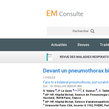
Rechercher
Actualités
Revues
Trait
REVUE DES MALADIES RESPIRATO
Devant un pneumothorax bilat
17/02/23
Face to a bilateral pneumothorax, just scratch
Doi : 10.1016/j.rmr.2023.01.003
a
a
,
⁎
b
S. Valery
, P. Le Guen
, E. Guenzi
, C. Taill
a
AP-HP, Hôpital Bichat, Service de Pneumologie 
Huchard, 75018 Paris, France
b
AP-HP, Hôpital Bichat, Service d’anatomopatholo
c
Université Paris Cité, Inserm-S 1152, PHERE, Par