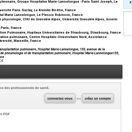
ulmonaire, Groupe Hospitalier Marie-Lannelongue -Paris Saint Joseph, Le
p
ersité Paris-Saclay, Le Kremlin Bicêtre, France
tal Marie Lannelongue, Le Plessis Robinson, France
e physiologie, CHU de Grenoble Alpes, Université Grenoble Alpes, Inserm
 Paris, France
ion Pulmonaire, Hopitaux Universitaires de Strasbourg, Strasbourg, France
ation pulmonaire, Centre Hospitalo-Universitaire Nord, Assistance
versité, Marseille, France
ansplantation pulmonaire, Hospital Marie-Lannelongue, 133, avenue de la
de pneumologie et de transplantation pulmonaire, Hospital Marie-Lannelongue133,
nce
DF.
ce des professionnels de santé.
connectez-vous
ou
créez un compte
en PDF.