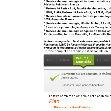
a
Service de pneumologie et de transplantation p
Plessis-Robinson, France
b
Université Paris–Sud, Faculté de Médecine, Univ
c
UMR_S 999, Université Paris–Sud, INSERM, Hôpi
d
Service hospitalier universitaire de pneumologi
1055, Grenoble, France
e
Service de pneumologie, Hôpital Bichat, AP–HP,
f
Service de pneumologie, Groupe de Transplantat
g
Service de pneumologie et équipe de transplant
Publique–Hôpitaux de Marseille, Aix-Marseille Uni
⁎
Auteur correspondant. Service de pneumologie et de tr
Résistance, 92350 Le Plessis-Robinson, FranceService 
avenue de la RésistanceLe Plessis-Robinson92350Fra
Le texte complet de cet article est disponible en P
Résumé
PDF
Article
Figures
Mots clés
Bienvenue sur EM-consulte, la référen
Article gratuit.
Connectez-vous pour en bénéficier!
Le texte complet de cet article est disponible 
Plan
Déclaration de liens d’intérêts