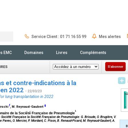
Service Client : 01 71 16 55 99
Mes alertes
Rechercher
és EMC
Domaines
Livres
Compléments
IRES
S'abonner
s et contre-indications à la
e en 2022
- 22/03/23
for lung transplantation in 2022
f
g
Hirschi
, M. Reynaud-Gaubert
1
monaire de la Société Française de Pneumologie
 Société Française la Société Française de Pneumologie: G. Brioude, O. Brugière, V.
 Le Pavec, O. Mercier, P. Mordant, C. Pison, B. Renaud-Picard, M. Reynaud-Gaubert, A.
B