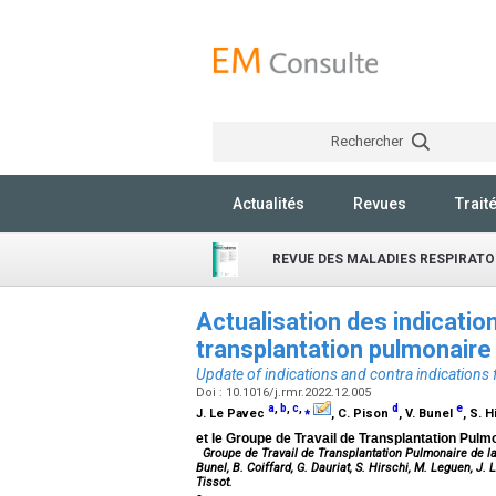
Rechercher
Actualités
Revues
Trait
REVUE DES MALADIES RESPIRATO
Actualisation des indication
transplantation pulmonair
Update of indications and contra indications 
Doi : 10.1016/j.rmr.2022.12.005
a
,
b
,
c
,
⁎
d
e
J. Le Pavec
, C. Pison
, V. Bunel
, S. 
et le Groupe de Travail de Transplantation Pul
Groupe de Travail de Transplantation Pulmonaire de la
Bunel, B. Coiffard, G. Dauriat, S. Hirschi, M. Leguen, J.
Tissot.