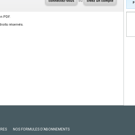
connectez-vous
ou
créez un compte
p
en PDF.
roits réservés.
VRES
NOS FORMULES D'ABONNEMENTS