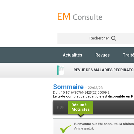
Rechercher
Actualités
Revues
Trait
REVUE DES MALADIES RESPIRATO
Sommaire
- 22/03/23
Doi : 10.1016/S0761-8425(23)00099-2
Le texte complet de cet article est disponible en P
Résumé
PDF
Mots clés
Bienvenue sur EM-consulte, la référen
Article gratuit.