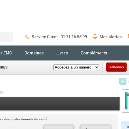
Service Client : 01 71 16 55 99
Mes alertes
Rechercher
és EMC
Domaines
Livres
Compléments
IRES
S'abonner
DF.
ce des professionnels de santé.
B