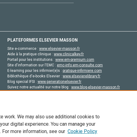
PLATEFORMES ELSEVIER MASSON
Site e-commerce :
www.elsevier-masson.fr
Aide à la pratique clinique :
www.clinicalkey.fr
Portail pour les institutions :
www.em-premium.com
Site d'information sur l'EMC :
emc-info.em-consulte.com
E-learning pour les infirmier(e)s :
pratique-infirmiere.com
Bibliothèque d'e-books Elsevier :
www.elsevierelibrary.fr
Blog special IFSI :
www.generationelsevier.fr
Suivez notre actualité sur notre blog :
www.blog-elsevier-masson.fr
Site d'emploi en santé :
emploisante.com
te work. We may also use additional cookies to
 your digital experience. You can manage your
. For more information, see our
Cookie Policy
vier, ses concédants de licence et ses contributeurs. Tout les droits sont réservés, y 
ogies similaires. Pour tout contenu en libre accès, les conditions de licence Creati