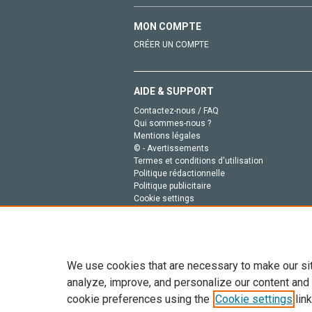
MON COMPTE
CRÉER UN COMPTE
AIDE & SUPPORT
Contactez-nous / FAQ
Qui sommes-nous ?
Mentions légales
© - Avertissements
Termes et conditions d'utilisation
Politique rédactionnelle
Politique publicitaire
Cookie settings
Politique de la vie privée
We use cookies that are necessary to make our si
analyze, improve, and personalize our content and
cookie preferences using the
Cookie settings
link
Tout le contenu de ce site: Copyright © 2026 Else
de données, a la formation en IA et aux technol