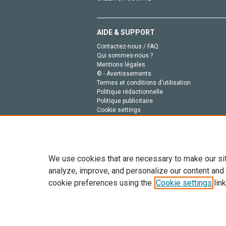
AIDE & SUPPORT
Contactez-nous / FAQ
Qui sommes-nous ?
Mentions légales
© - Avertissements
Termes et conditions d'utilisation
Politique rédactionnelle
Politique publicitaire
Cookie settings
Politique de la vie privée
We use cookies that are necessary to make our si
analyze, improve, and personalize our content and
cookie preferences using the
Cookie settings
link
Tout le contenu de ce site: Copyright © 2026 Else
de données, a la formation en IA et aux technol