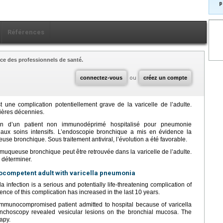
p
Références
ce des professionnels de santé.
connectez-vous
ou
créez un compte
ne complication potentiellement grave de la varicelle de l’adulte.
nières décennies.
on d’un patient non immunodéprimé hospitalisé pour pneumonie
 aux soins intensifs. L’endoscopie bronchique a mis en évidence la
se bronchique. Sous traitement antiviral, l’évolution a été favorable.
uqueuse bronchique peut être retrouvée dans la varicelle de l’adulte.
à déterminer.
ocompetent adult with varicella pneumonia
nfection is a serious and potentially life-threatening complication of
ence of this complication has increased in the last 10 years.
munocompromised patient admitted to hospital because of varicella
onchoscopy revealed vesicular lesions on the bronchial mucosa. The
rapy.