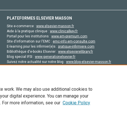
PLATEFORMES ELSEVIER MASSON
Site e-commerce :
www.elsevier-masson.fr
Aide à la pratique clinique :
www.clinicalkey.fr
Portail pour les institutions :
www.em-premium.com
Site d'information sur l'EMC :
emc-info.em-consulte.com
E-learning pour les infirmier(e)s :
pratique-infirmiere.com
Bibliothèque d'e-books Elsevier :
www.elsevierelibrary.fr
Blog special IFSI :
www.generationelsevier.fr
Suivez notre actualité sur notre blog :
www.blog-elsevier-masson.fr
Site d'emploi en santé :
emploisante.com
te work. We may also use additional cookies to
 your digital experience. You can manage your
. For more information, see our
Cookie Policy
vier, ses concédants de licence et ses contributeurs. Tout les droits sont réservés, y 
ogies similaires. Pour tout contenu en libre accès, les conditions de licence Creati