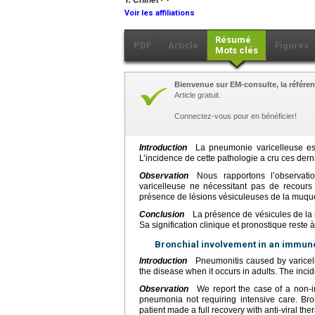
T. Chinet
Voir les affiliations
Résumé
PDF
Article
Figures
Mots clés
Bienvenue sur EM-consulte, la référen
Article gratuit.
Connectez-vous pour en bénéficier!
Introduction
La pneumonie varicelleuse est u
L’incidence de cette pathologie a cru ces der
Observation
Nous rapportons l’observati
varicelleuse ne nécessitant pas de recours
présence de lésions vésiculeuses de la muqueu
Conclusion
La présence de vésicules de la m
Sa signification clinique et pronostique reste 
Bronchial involvement in an immun
Introduction
Pneumonitis caused by varicella i
the disease when it occurs in adults. The incid
Observation
We report the case of a non-im
pneumonia not requiring intensive care. Br
patient made a full recovery with anti-viral the