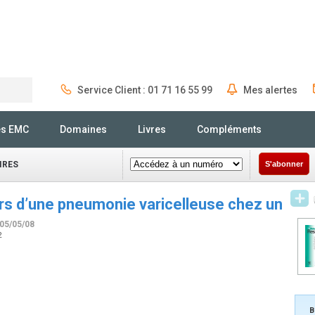
Service Client : 01 71 16 55 99
Mes alertes
Rechercher
és EMC
Domaines
Livres
Compléments
IRES
S'abonner
rs d’une pneumonie varicelleuse chez un
 05/05/08
2
B