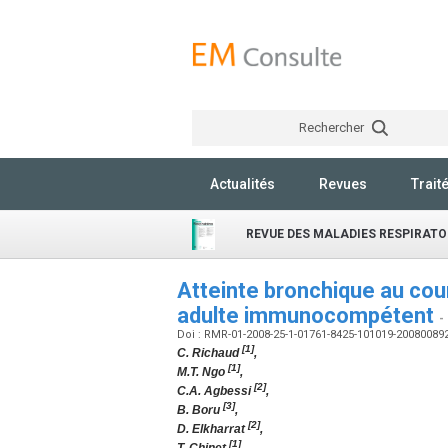
Rechercher
Actualités
Revues
Trait
REVUE DES MALADIES RESPIRATO
Atteinte bronchique au cou
adulte immunocompétent
-
Doi : RMR-01-2008-25-1-01761-8425-101019-20080089
[1]
C. Richaud
,
[1]
M.T. Ngo
,
[2]
C.A. Agbessi
,
[3]
B. Boru
,
[2]
D. Elkharrat
,
[1]