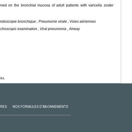
ed on the bronchial mucosa of adult patients with varicella zoster
 , Endoscopie bronchique , Pneumonie virale , Voies aériennes
nchoscopic examination , Viral pneumonia , Airway
vés.
VRES
NOS FORMULES D'ABONNEMENTS