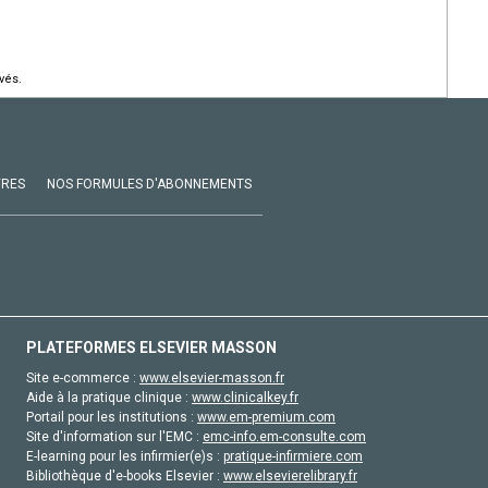
vés.
VRES
NOS FORMULES D'ABONNEMENTS
PLATEFORMES ELSEVIER MASSON
Site e-commerce :
www.elsevier-masson.fr
Aide à la pratique clinique :
www.clinicalkey.fr
Portail pour les institutions :
www.em-premium.com
Site d'information sur l'EMC :
emc-info.em-consulte.com
E-learning pour les infirmier(e)s :
pratique-infirmiere.com
Bibliothèque d'e-books Elsevier :
www.elsevierelibrary.fr