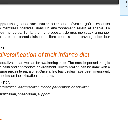
p
L
u
apprentissage et de socialisation autant que d’éveil au goût. L’essentiel
 alimentaires positives, dans un environnement serein et adapté. La
lère ou menée par l’enfant, en lui proposant de gros morceaux à manger
 base, les parents laisseront libre cours à leurs envies, selon leur
en PDF.
versification of their infant’s diet
 socialization as well as for awakening taste. The most important thing is
in a calm and appropriate environment. Diversification can be done with a
 large pieces to eat alone. Once a few basic rules have been integrated,
ending on their situation and habits.
en PDF.
ification, diversification menée par l’enfant, observation
sification, observation, support
nt