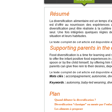
Résumé
La diversification alimentaire est un temps d’
est d’offrir au nourrisson des expériences
diversification peut être réalisée à la cuil
seul. Une fois intégrées quelques règles de
situation et leurs habitudes.
Le texte complet de cet article est disponible 
Supporting parents in the di
Food diversification is a time for learning and
to offer the infant positive food experiences 
spoon or by the child himself, by offering him
parents can give free rein to their desires, dep
Le texte complet de cet article est disponible 
Mots clés :
accompagnement, autonomie, divers
Keywords :
autonomy, baby-led weaning, diver
Plan
Quand débuter la diversification ?
Diversification “classique” ou menée par l’enfa
Les aliments à proposer