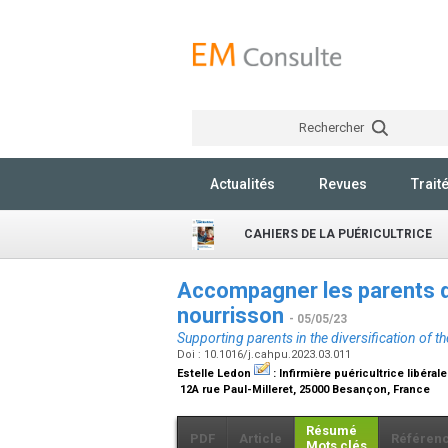
Rechercher
Actualités
Revues
Trait
CAHIERS DE LA PUÉRICULTRICE
Accompagner les parents dan
nourrisson
- 05/05/23
Supporting parents in the diversification of the
Doi : 10.1016/j.cahpu.2023.03.011
Estelle Ledon
:
Infirmière puéricultrice libérale
12A rue Paul-Milleret, 25000 Besançon, France
Résumé
PDF
Article
Référen
Mots clés