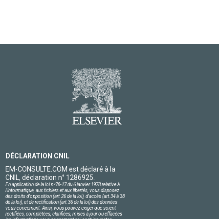
DÉCLARATION CNIL
EM-CONSULTE.COM est déclaré à la
CNIL, déclaration n° 1286925.
En application de la loi nº78-17 du 6 janvier 1978 relative à
l'informatique, aux fichiers et aux libertés, vous disposez
des droits d'opposition (art.26 de la loi), d'accès (art.34 à 38
de la loi), et de rectification (art.36 de la loi) des données
vous concernant. Ainsi, vous pouvez exiger que soient
rectifiées, complétées, clarifiées, mises à jour ou effacées