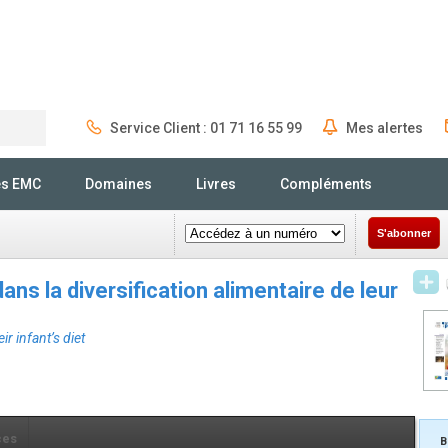
Service Client : 01 71 16 55 99
Mes alertes
Rechercher
és EMC
Domaines
Livres
Compléments
S'abonner
s la diversification alimentaire de leur
ir infant’s diet
ces
B