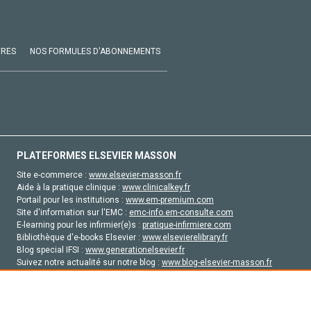
VRES
NOS FORMULES D'ABONNEMENTS
PLATEFORMES ELSEVIER MASSON
Site e-commerce :
www.elsevier-masson.fr
Aide à la pratique clinique :
www.clinicalkey.fr
Portail pour les institutions :
www.em-premium.com
Site d'information sur l'EMC :
emc-info.em-consulte.com
E-learning pour les infirmier(e)s :
pratique-infirmiere.com
Bibliothèque d'e-books Elsevier :
www.elsevierelibrary.fr
Blog special IFSI :
www.generationelsevier.fr
Suivez notre actualité sur notre blog :
www.blog-elsevier-masson.fr
Site d'emploi en santé :
emploisante.com