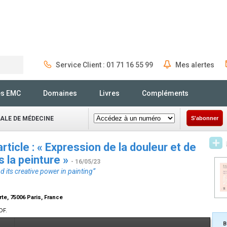
Service Client : 01 71 16 55 99
Mes alertes
Rechercher
és EMC
Domaines
Livres
Compléments
NALE DE MÉDECINE
S'abonner
ticle : « Expression de la douleur et de
 la peinture »
- 16/05/23
d its creative power in painting”
te, 75006 Paris, France
DF.
B