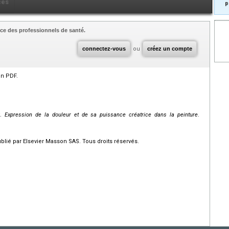
ces
p
ce des professionnels de santé.
connectez-vous
ou
créez un compte
en PDF.
t.
Expression de la douleur et de sa puissance créatrice dans la peinture
.
ié par Elsevier Masson SAS. Tous droits réservés.