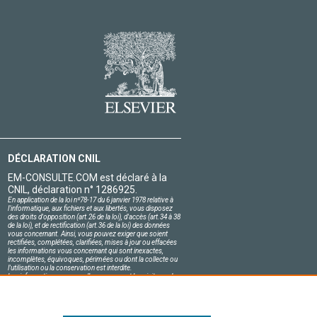
DÉCLARATION CNIL
EM-CONSULTE.COM est déclaré à la
CNIL, déclaration n° 1286925.
En application de la loi nº78-17 du 6 janvier 1978 relative à
l'informatique, aux fichiers et aux libertés, vous disposez
des droits d'opposition (art.26 de la loi), d'accès (art.34 à 38
de la loi), et de rectification (art.36 de la loi) des données
vous concernant. Ainsi, vous pouvez exiger que soient
rectifiées, complétées, clarifiées, mises à jour ou effacées
les informations vous concernant qui sont inexactes,
incomplètes, équivoques, périmées ou dont la collecte ou
l'utilisation ou la conservation est interdite.
Les informations personnelles concernant les visiteurs de
notre site, y compris leur identité, sont confidentielles.
Le responsable du site s'engage sur l'honneur à respecter
les conditions légales de confidentialité applicables en
France et à ne pas divulguer ces informations à des tiers.